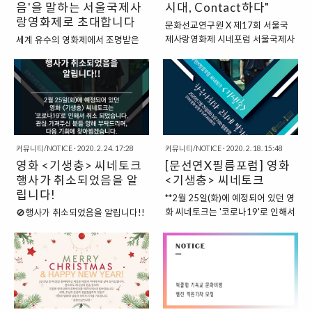
음'을 말하는 서울국제사
실히 경험했습니다. 문화선교연구
시대, Contact하다"
정입니다. 하지만 앞으로 업데이트
원은 혼란스러웠던 2020년 상반기
되는 부분은 새로운 홈페이지
랑영화제로 초대합니다
문화선교연구원 X 제17회 서울국
목회현장을 돌아보며, 그와 연계해
www.cricum.com 에서 이루어질
제사랑영화제 시네포럼 서울국제사
세계 유수의 영화제에서 조명받은
신학적, 목회적 의제들을 짚고 함께
예정이니 많이 찾아주세요. 늘 문화
랑영화제와 문화선교연구원 공동주
기독영화, 씨네토크, 포럼 "Untact
이야기 나누는 시간으로 북클럽 를
선교연구원에 관심 가져주셔서 감
최로 열리는 이번 시네포럼의 주제
시대, Contact하다"까지 풍성한 자
준비했습니다. 올 초 출간된 테레사
사드립니다! 새로운 홈페이지에서
는 “Untact 시대, Contact하다”이
리! 제17회 서울국제사랑영화제 올
베르거의 (CLC, 2020)는 디지털 예
뵈어요^^ 문화선교연구원 문화선
다. 코로나바이러스감염증-19 이후
해 영화제 주제는 '이음'입니다. "코
배에 대한 논의의 장을 열어주는 하
교연구원 www.cricum.com
한국교회와 사회뿐 아니라 전 세계
로나 19로 인해 우울해지고 지루한
나의 텍스트라고 할 것입니다. 이 책
적으로 정치, 사회, 경제, 교육, 문화
나날들이 이어지고, 사회적 거리두
은 온라인 예배가 ..
등 다양한 차원에서 새로운 일상
기로 단절이 일상화되지만, 그럴수
커뮤니티/NOTICE
·
2020. 2. 24. 17:28
커뮤니티/NOTICE
·
2020. 2. 18. 15:48
(New Normal)을 맞이하게 될 것이
록 우리 모두의 삶은 더욱 가까워지
영화 <기생충> 씨네토크
[문선연X필름포럼] 영화
란 예측이 강력하게 제기되고 있다.
고 연결되어야 할 것입니다. 우리의
행사가 취소되었음을 알
이에 본 시네포럼에서 변화하는 사
<기생충> 씨네토크
영화제가 그런 하나의 의미있는 접
회문화적 환경, 특히 코로나19를 분
속점이 되기를 소망합니다." - 글
립니다!
**2월 25일(화)에 예정되어 있던 영
기점으로 우리 사회의 많은 것이 달
"우리가 다시 이어져야할 이유" 중
화 씨네토크는 '코로나19'로 인해서
🚫행사가 취소되었음을 알립니다!!
라지고 비대면(Untact)이 강화되는
에서(백광훈 문화선교연구원장)
취소 되었습니다. 관심 가져주신 분
🚫 2월 25일(화)에 예정되어 있던
상황에서 우리 사회와 교회가 나아
www.cricum.org/1641 영화제 프
들 양해 부탁드리며, 다음 기회에 찾
영화 씨네토크는 '코로나19'로 인해
가야 할 방향으로서 접촉과 관계, 이
로그래머가 선정한 기독영화 상영,
아뵙겠습니다. 짜장라면이 유독 땡
서 취소 되었습니다. 관심 가져주신
음(Contact)에 대해 말하고자 한다.
영화에 대한 심도 깊은 기독교적 논
기는 요즘이지요. 작년에 개봉한 영
분들 양해 부탁드리며, 다음 기회에
일시: 6월 5일 (금) 19:30 장소: 필
의 등 '이음'에 대한 다양한 신앙적
화 이 제92회 미국 아카데미 시상식
찾아뵙겠습니다.
름포럼 1관 공동주최: 서울국..
이야기들이 펼쳐지는 축제에 초대
에서 4관왕을 수상하면서 다시금
합니다! ※ 영화제는 좌석 간 거리
영화에 대한 대중의 관심이 높아지