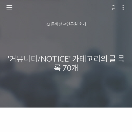
 안내
문화선교연구원 소개
교회행
'커뮤니티/NOTICE' 카테고리의 글 목
록
70개