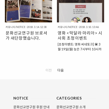
50,000원 (~3/15까지 등록시 2만
입니다. ▶일정: 2019.03.25.(월)
로를 적대하며 증오하고 단절해 살
기간동안 기독교 영화 , 을 보실 수
원 할인) - 마감되었습니다.* 신학생,
오전 10시~오후 5시▶장소: 동숭
아온 만큼, 지금의 분위기가 지속되
있는 특별한 기회를 마련했습니다.
전도사 50% 할인(35,000원) 지금
교회▶대상: 건강한 교회의 방향에
어 진정한 화해에 이르기까지 해결
생김새를 넘어, 언어를 넘어, 사랑이
접수하면 60,000원 (3/16~24 등
대해 고민하거나 처치 플랜팅을 계
해야 할 산적한 과제들이 있습니다.
라는 이름으로 하나가 되었던 사람
록시 1..
획하는 목회자와 신학생, 기독교문
바로 용서와 화해를 둘러싼 딜레마
들. 모든 것을 뛰어 넘게 만드는 그
화 관심자, 문화선교 담당자 등..
커뮤니티/NOTICE
·
2018. 3. 14. 12:30
커뮤니티/NOTICE
·
2018. 3. 10. 13:46
들을 하나둘 해결하여 제도와 법을
리스도의 사랑을 닮아간 이들의 삶
문화선교연구원 브로셔
영화 <막달라 마리아> 시
넘어, 사람의 평화를 이루는 것입니
을 소개합니다. 설 연휴를 맞아 영화
가 새단장했습니다.
다. 이러한 과제를 두고 평화와 통일
사회 초청이벤트
, 을 관람하시면서 그 사랑을 회복하
에 대하여 지속적인 논의를 펼쳐온
는 시간을 가져보시면 어떨까요?사
[초청이벤트: 영화 씨네토크] 💟 3
한반도평화연구원에서 2017-
랑하는 이들과 함께할 수 있는 초대
월 19일(월) 늦은 7시부터 10시까
2018 연구프로젝트로 ‘용서와 화
이벤트. 추첨을 통해 5분 (1인 2매)
지💟 좋은영화관 필름포럼에서💟
해에 대한 성찰’을 진행, 그 결과를
께 영화, 예매권을 드립니다. ⭕신
김기석 목사(청파교회), 백소영 교
단행본으로 발간하였습니다. 이에
청 마감: 2월 1일(금) 오후 5:00까
수와 함께하는💟 영화 시사회 겸 씨
문화선교연구원에서는 한반도평화
지 아래에서 신청해주세요. 추첨을
네토크에💟 30분을 초대합니다.💟
이전
다음
연구원과 함께 책 의 내용과 오늘의
통해 개별연락 드립니다. ⭕이벤트
공동주최: 좋은영화관 필름포럼, 문
한반도 평화를 위한 교회의 과제에
에 당첨되신 분은 2월 2일(토)~2월
화선교연구원 ⭐ 28일 개봉 예정인
대하여 진솔한 이야기를 나누는 북
6일(수)에 상영되는 , 을 필름포럼에
영화 는 예수의 공생애와 십자가 죽
토크를..
서..
음, 부활까지, 시간시간마다 함께 했
던 막달라 마리아의 시선에서 예수
의 이야기, 그녀의 이야기를 다룹니
NOTICE
CATEGORIES
다. ⭐영화 상영 후 성서가 다 담고
문화선교연구원 후원 안내
문화선교연구원 소개
있지 않은 여백의 이야기들, 마리아