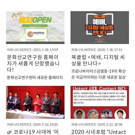
커뮤니티/NOTICE
·
2021. 1. 18. 13:59
커뮤니티/NOTICE
·
2020. 7. 30. 17:51
문화선교연구원 홈페이
북클럽 <예배, 디지털 세
지가 새롭게 단장했습니
상을 만나다>
다!
코로나바이러스감염증-19의 확산
은 지금까지와는 다른 새로운 일상
문화선교연구원이 새로운 홈페이지
(New Normal)을 여는 촉발제가 되
에서 여러분을 만나뵙게 되었습니
었습니다. 전 세계적으로 경제, 교
다. 지금 접속하고 계시는 기존의
육, 문화 등의 영역에서 다양한 방식
www.cricum.org 계정이 약 10여
으로 비대면적 시도들이 이어졌으
년 동안 홈페이지의 역할을 감당해
며, 교회 역시 급변하는 상황으로부
왔으나, 이용하시는 분들을 생각하
터 영향을 받지 않을 수 없었습니다.
면 항상 아쉬움이 있었는데요. 이번
더욱이 온라인 예배와 관련해, 다양
에 문선연의 콘텐츠들을 보다 잘 이
커뮤니티/NOTICE
·
2020. 5. 26. 14:20
커뮤니티/NOTICE
·
2020. 5. 22. 18:58
한 쟁점이 존재하고 있음을 느끼고
용하실 수 있도록 개편했습니다. 기
🌿 코로나19 시대에 '이
2020 시네포럼 "Untact
그에 따라 논의의 장이 필요함을 여
존 계정은 당분간 그대로 유지될 예