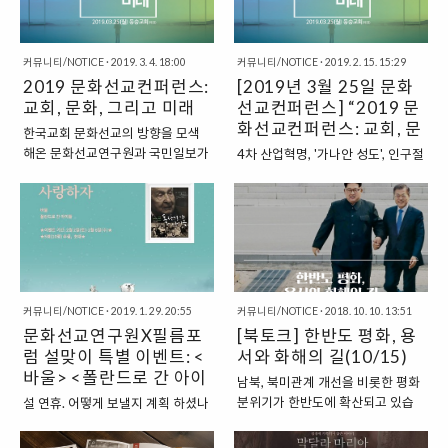
다가온다. 개인이 직면한 고난과 절
면서 한국 기독 영화 콘텐츠는 다양
(Understanding theology and
망속에서도, 또한 인류 공동체가 직
성과 새로운 가능성을 모색하고 있
popular culture) 읽기를 통해 창조
면한 암울한 현실 속에도 불구하고
다. 서울 국제사랑영화제가 제정한
적인 문화읽기를 함께..
커뮤니티/NOTICE
·
2019. 3. 4. 18:00
커뮤니티/NOTICE
·
2019. 2. 15. 15:29
우리는 부활을 통해 그 모든 상황을
10주년이기도 한 이번 16회 서울
2019 문화선교컨퍼런스:
[2019년 3월 25일 문화
이겨내게 하고 새롭게 바라보게 하
국제사랑영화제 씨네포럼을 통해,
교회, 문화, 그리고 미래
는 존재의 궁극적 미래를 그리스도
선교컨퍼런스] “2019 문
한국 선교영화의 흐름과 의미를 다
의 부활을 통해 부여받기 때문이다.
시 한 번 살펴보며, 변화하는 사회문
화선교컨퍼런스: 교회, 문
한국교회 문화선교의 방향을 모색
그러기에 부활절은 그 어떤 절기보
화와 4차 산업혁명이 가져온 플랫
화, 그리고 미래”
해온 문화선교연구원과 국민일보가
4차 산업혁명, '가나안 성도', 인구절
다도 우리 모두가 그 의미를 되새기
폼 혁명 속에서 기독 선교영화의 과
“2019 문화선교컨퍼런스”를 개최
벽, 기독교의 대사회적 신뢰도 하락,
며, 희망의 기쁨으로 삶의 공간을 채
제와 문화선교적 과제를 탐색하는
합니다.이번 컨퍼런스를 통해 변화
목회자 이중직의 요구들 등 변화하
우고 또한 기쁨을 우리의 이웃들과
시간을 갖고자 한다. 일시: 5월 10
하는 시대 속에서 다양한 모습으로
는 시대에 복음이 어떻게 세상에 감
나누어야 할 축제의 시간들이 된다.
일 (금) 10시장소: 필름포럼 2관공
문화선교를 실천해가는 현장 목회
동을 줄 수 있을까요? 문화, 세대, 지
왜소해진 부활절 문화 하지만 어느
동주최 서울국제사랑영화제, 문화
자들과 프론티어들의 사례들을 보
역을 아우르며 소통하며 성장하는
때인가부터 부활절의 의미는 그것
선교연구원사회: 백광훈 목사(문화
며, 한국 교회의 미래를 열어가는 새
교회들의 새로운 표현들을 만나보
이 지닌 깊이와 넓이를 지니지 못한
선교연구원 원장)발제: 강진구 교수
로운 표현들을 확인하게 될 것입니
는 자리를 마련했습니다. 문화선교
..
(고신대), 김지혜 목사(문화선교연
다. ▶일정: 2019.03.25.(월) 오전
커뮤니티/NOTICE
·
2019. 1. 29. 20:55
커뮤니티/NOTICE
·
2018. 10. 10. 13:51
연구원과 국민일보가 개최하는
구원 책임연구원..
10시~오후 5시▶장소: 동숭교회▶
문화선교연구원X필름포
[북토크] 한반도 평화, 용
“2019 문화선교컨퍼런스”를 통해
대상: 건강한 교회의 방향에 대해 고
럼 설맞이 특별 이벤트: <
변화하는 시대 속에서 다양한 모습
서와 화해의 길(10/15)
민하거나 처치 플랜팅을 계획하는
으로 문화선교를 실천해가는 현장
바울> <폴란드로 간 아이
남북, 북미관계 개선을 비롯한 평화
목회자와 신학생, 기독교문화 관심
목회자들과 개척자들의 사례들을
들> 초청
분위기가 한반도에 확산되고 있습
설 연휴. 어떻게 보낼지 계획 하셨나
자, 문화선교 담당자 등 ▶참가비
보며, 한국 교회의 미래를 열어가는
니다. 1945년부터 2018년까지,
요? 사랑하는 이들과 함께 영화 관
(식사 및 자료집 제공) 1차 접수
문화적 상상력들을 확인하게 될 것
73년이라는 오랜 시간 남과 북이 서
람 어떠세요? 필름포럼에서 설 연휴