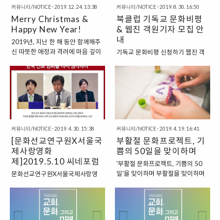
두기(1관 3..
커뮤니티/NOTICE
·
2019. 12. 24. 13:38
고 있습니다. 이에 문화선교연구원
커뮤니티/NOTICE
·
2019. 8. 30. 16:50
Merry Christmas &
과 필름포럼은 ", 한국사회와 교회에
북클럽 기독교 문화비평
말하다"라는 주제로 2월 25일(화)
Happy New Year!
& 웹진 객원기자 모집 안
저녁 7시 필름포럼에서 영화 씨네
내
2019년, 지난 한 해 동안 함께해주
토크를 개최합니다. 전 세계 영화인
신 따뜻한 애정과 격려에 마음 깊이
기독교 문화비평 신청하기 웹진 객
들이 공감한 영화 이 한국교회와 한
감사드립니다. 문화선교연구원은
원기자 지원하기 북클럽 기독교 문
국사회에 전해주는 메시지가 있다
앞으로도 하나님의 뜻을 좇으며 건
화비평“대중문화란 무엇인가?”, “왜
면 무엇일까요? 미쟝센이나 메타포
강한 한국교회의 문화선교를 이루
교회는 대중문화를 연구해야 하는
같은 영화적 장치들, 봉준호 감독의
어가는데 힘쓰겠습니다. 새해, 주님
가?” 오늘날 대중문화처럼 강력한
세계관, 영화가 전해주는 메시지의
의 은총이 걸음걸음마다 깃들고 사
영향을 미치고 있는 영역도 없다고
함의 등 영화에 대한 내용 뿐 아니라
랑과 평화의 날들이 이어지시기를
할 것입니다. 신앙과 문화는 어떤 관
사회학적, 신학적 관..
기도합니다. - 문화선교연구원
계를 맺어야 하는 것일까요. 기독교
커뮤니티/NOTICE
·
2019. 4. 30. 15:38
커뮤니티/NOTICE
·
2019. 4. 19. 16:41
vs. 반기독교라는 이원론적 접근을
[문화선교연구원X서울국
부활절 문화프로젝트, 기
넘어 대중문화를 건설적으로 이해
제사랑영화
쁨의 50일을 맞이하며
하고 더 좋은 대중문화 생태계를 만
제]2019.5.10 씨네포럼
들어내는 길은 어디에 있을까요. 북
'부활절 문화프로젝트, 기쁨의 50
클럽 은 대중문화를 이해함으로써
개최 <한국 선교영화를
일'을 맞이하며 부활절을 맞이하며
문화선교연구원X서울국제사랑영
건강한 기독교 문화담론을 만들어
다시 생각하다>
올해도 우리는 감사하게 부활절을
화제 씨네포럼 한국 기독영화가 제
내는 크리스챤 문화 비평가들을 만
맞이한다. 매해 맞는 부활절이지만,
2의 전성기를 맞이하고 있다. 2000
들어가는 흥미로운 시간의 여정이
그러나 부활절은 늘 우리 가운데 새
년대 이후 다큐멘터리 장르를 중심
될 것입니다. 기독교 대중문화비평
로운 소망과 희망으로 시작점으로
으로 한국선교영화가 다수 제작되
을 위한 필독서인 고든 린치의