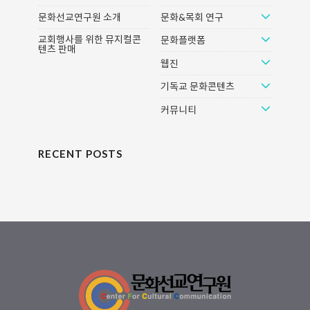
영성과 여성리더십, 한국교회 등에
문화선교연구원 소개
문화&목회 연구
대한 심도 깊은 이야기가 1시간 가
량 진행될 예정입니다. ⭐ 행사 마지
교회행사를 위한 뮤지컬콘
문화플랫폼
텐츠 판매
막까지 함께하고 싶은 분들 중 30분
웹진
을 추첨해 씨네토크에 모십니다. 참
고로, 이번 행사는 티켓을 구매하실
기독교 문화콘텐츠
수 없는 초대이벤트..
커뮤니티
RECENT POSTS