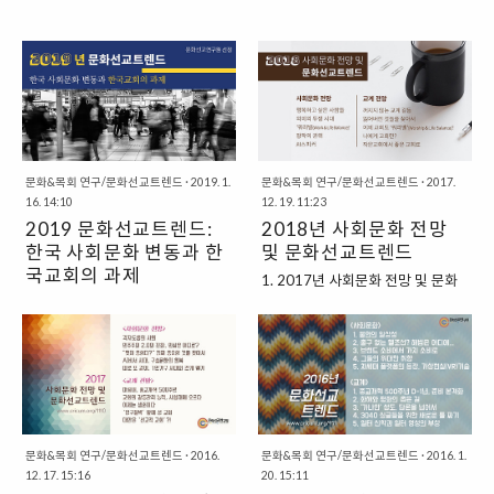
문화&목회 연구/문화선교트렌드
·
2019. 1.
문화&목회 연구/문화선교트렌드
·
2017.
16. 14:10
12. 19. 11:23
2019 문화선교트렌드:
2018년 사회문화 전망
한국 사회문화 변동과 한
및 문화선교트렌드
국교회의 과제
1. 2017년 사회문화 전망 및 문화
선교트렌드 회고 참으로 다사다난
2019년, 우리들은 어느 때보다 사
한 한해였다. 헌정사상 초유의 대통
회문화적으로 급속한 변화 속에 살
령 파면에 이어 10년 만의 정권 교
아가고 있다. 물론 우리가 살아가는
체를 이끌어낸 것은 광장의 촛불이
데 필요한 가치나 철학, 지향성들이
었다. 국가적인 갈등과 혼란 속에서
쉽게 바뀌는 것은 아니지만 분명히
시민들의 정치역량은 더욱 성숙해
해마다 우리는 파격적으로 변동하
졌다. 이러한 “민주주의 2.0의 진
는 환경에 따라 적절한 응답을 하며
화”를 이뤄낸 힘은 개인들의 느슨한
살아가게 된다. 그러한 응답의 방식
문화&목회 연구/문화선교트렌드
·
2016.
문화&목회 연구/문화선교트렌드
·
2016. 1.
12. 17. 15:16
20. 15:11
연대에 있었다. 온오프라인을 오가
이 그 해의 삶의 태도, 모양, 내용을