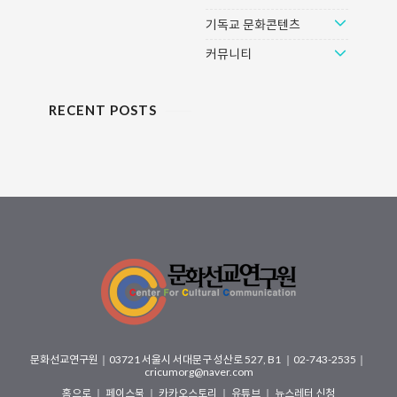
아 치르는 매우 드문 해이기 때문이
기독교 문화콘텐츠
다. 대선의 아이콘으로 흑룡이 제격
이겠지만, ..
커뮤니티
RECENT POSTS
문화선교연구원
｜
03721 서울시 서대문구 성산로 527, B1
｜02-743-2535｜
cricumorg@naver.com
홈으로
｜
페이스북
｜
카카오스토리
｜
유튜브
｜
뉴스레터 신청