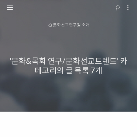
 안내
문화선교연구원 소개
교회행
'문화&목회 연구/문화선교트렌드' 카
테고리의 글 목록
7개