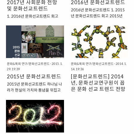
2017년 사회문화 전망
2016년 문화선교트렌드
며 “따로 또 같이” 모였다 흩어지는
결정한다. 그렇기에 더욱 특별히 그
및 문화선교트렌드
국민들은 북핵 문제에 전쟁가방을
해의 소통의 코드이자 삶의 방식이
2016년 문화선교트렌드 1. 2015
싸거나 살충제 계란, 생리대 유해논
되는 트렌드를 전망하는 것은 매우
년 문화선교트렌드 회고 2015년
1. 2016년 문화선교트렌드 회고
란 등 일상을 위협하는 사건들 속에
중요한 교회의 선교적 과제이다. 1.
연말부터 2016년 초까지 케이블
“화해와 평화로의 길”은 멀고도 험
서 하루하루를 살아내기에 벅찬 서
2018년 사회문화 전망 및 문화선
드라마 ‘응답하라 1988(응팔)’가 많
했다. 한국사회가 외면해온 그간의
민들은 각자도생의 방식으로 자신
교트렌드 회고문화선교연구원이
은 관심을 받았다. 드라마를 돌아본
적폐들을 청산하고 더 나은 사회로
만의 “진짜 중요한 것”을 찾아 나섰
2018년 사회문화 전망 및 문화선
30여 년 전은 지금과 많은 것이 달
나아가기 위한 성장통을 진하게 겪
다. 그러나 포항 지진 당시 교회와
교트렌드(클릭)에서 짚은 것처럼 지
랐다. 당시에 누군가를 만나려면 약
은 2016년이었다. 지난 한 해 동안,
자원봉사자들의 도움의 손길은 사
난 해, 불확실성의 시대를 살아가는
속 시간이 채 지나기도 전에 전화를
한국 사회가 지금까지 이룬 눈부신
회안전망을 뛰어넘는 공동체의 존
대중들의 행복추구의 방식이 다양
거는 지금과 달리, 한 시간이건 두
경제성장의 부작용이 적잖이 드러
재 의미를 일깨웠다. 갑질 논란과 직
하게 드러났다. 지금, 나에게 기쁨과
시간이건 상대가 늦어도 마냥 기다
났다. 문화선교연구원이 2016년의
문화&목회 연구/문화선교트렌드
·
2015. 1.
문화&목회 연구/문화선교트렌드
·
2014. 1.
장 ..
위로를 주는 작지만 확실한..
29. 19:39
려야 했다. 만나도 고개를 숙인 채
14. 19:36
문화선교트렌드로 “불안의 일상성”,
2015년 문화선교트렌드
침묵 속에서 SNS로 대화를 나누는
[문화선교트렌드] 2014
“출구 없는 헬조선”을 짚었던 것처
대신 골목길에서 우렁차게 이름을
럼, 극심한 양극화와 정부의 부실한
년, 문화선교연구원이 꼽
2015년 문화선교트렌드 하나님 나
불러댔고, 머릿수를 맞춰 달걀 프라
위기대처능력을 바라보며 국민들은
은 문화 선교 트렌드 전망
라가 현실의 가치와 통념을 뒤집고
이를 밥상에 올리기 어려운 집과 퇴
불안해했다. 사회취약계층과 약자
새로운 관계와 질서를 희망하게 한
2014년, 문화선교연구원이 꼽은
근길에 전기구이 통닭을 사오는 집
에 대한 차별, 갑질 논란은 그 양상
다면, 그것을 소망하는 사람들이 이
문화 선교 트렌드 전망 하나님 나라
이 반찬을 나눠먹던 그런 시절이었
이 보다 복잡해졌다. ‘최순실 국정농
세대의 트렌드와 대세를 읽어내려
는 현실의 가치와 통념을 뒤집고 새
다. 돈으로 사람을 차별하거나 사람
단’의 파급력은 대단해서 다른 모든
한다는 것이 어불성설 같다. 하나님
로운 관계와 질서를 희망하게 한다
의 감정을 함부로 대하지도 않았다.
이슈들을 집어 삼키고 남을 정도였
나라에 해마다 유행이 있다는 말을
면, 하나님 나라가 세계의 모든 영역
따뜻했고, 희망이 있었고, 슬프거나
다. 정치권력의 사유화와 부정부패
들어본 적이 없기 때문이며, 때로는
을 장악하기를 소망하는 사람들이
힘겨운 일도 있었..
에 실망하고 분노한 국민 다수가 주
시대정신을 거슬러 개인과 사회의
이 세대의 트렌드와 대세를 읽어내