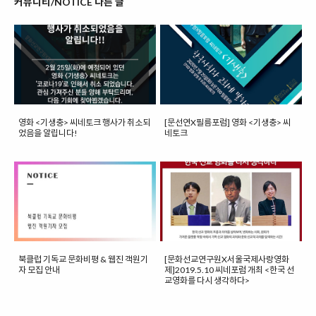
커뮤니티/NOTICE 다른 글
영화 <기생충> 씨네토크 행사가 취소되
[문선연X필름포럼] 영화 <기생충> 씨
었음을 알립니다!
네토크
북클럽 기독교 문화비평 & 웹진 객원기
[문화선교연구원X서울국제사랑영화
자 모집 안내
제]2019.5.10 씨네포럼 개최 <한국 선
교영화를 다시 생각하다>