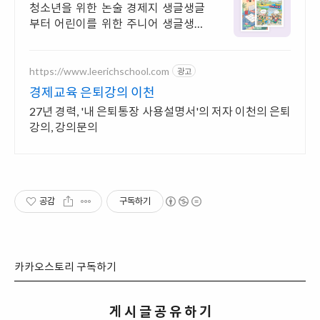
온 가족이 한경독자
청소년을 위한 논술 경제지 생글생글
부터 어린이를 위한 주니어 생글생글
까지! 우리아이 첫 신문은 한국경제에
서 시작하세요!
https://www.leerichschool.com
광고
경제교육 은퇴강의 이천
27년 경력, '내 은퇴통장 사용설명서'의 저자 이천의 은퇴
강의, 강의문의
공감
구독하기
카카오스토리 구독하기
게 시 글 공 유 하 기