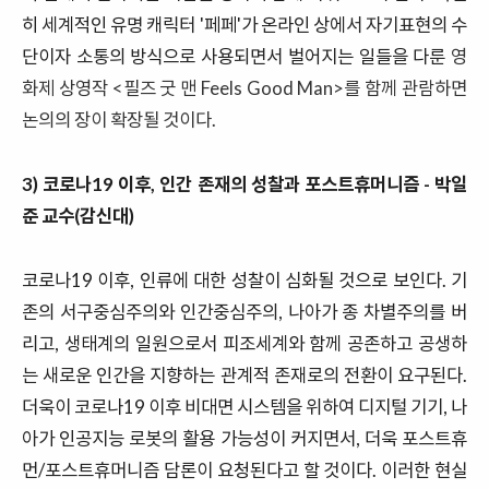
히 세계적인 유명 캐릭터 '페페'가 온라인 상에서 자기표현의 수
단이자 소통의 방식으로 사용되면서 벌어지는 일들을 다룬
영
화제 상영작 <필즈 굿 맨 Feels Good Man>를
함께 관람하면
논의의 장이 확장될 것이다.
3)
코로나
19
이후
,
인간 존재의 성찰과 포스트휴머니즘
- 박일
준 교수(감신대)
코로나
19
이후
,
인류에 대한 성찰이 심화될 것으로 보인다
.
기
존의 서구중심주의와 인간중심주의
,
나아가 종 차별주의를 버
리고
,
생태계의 일원으로서 피조세계와 함께 공존하고 공생하
는 새로운 인간을 지향하는 관계적 존재로의 전환이 요구된다
.
더욱이 코로나
19
이후 비대면 시스템을 위하여 디지털 기기
,
나
아가 인공지능 로봇의 활용 가능성이 커지면서
,
더욱 포스트휴
먼
/
포스트휴머니즘 담론이 요청된다고 할 것이다
.
이러한 현실