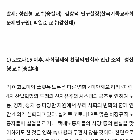
발제:
성신형 교수
(
숭실대
),
김상덕 연구실장
(
한국기독교사회
문제연구원
),
박일준 교수
(
감신대
)
1)
코로나
19
이후
,
사회경제적 환경의 변화와 인간 소외
- 성신
형 교수(숭실대)
긱 이코노미와 플랫폼 노동을 다룬 영화
<
미안해요 리키
>
처럼
,
4
차 산업혁명의 도래와 신자유주의 시스템의 공조로 인하여 노
동
,
경제
,
정치 등 다양한 차원에서 우리 사회의 변화와 함께 인
간 소외가 심화되고 있다
.
실제로 코로나
19
로 많은 비정규직 노
동자들이 실업을 겪거나 택배노동자들의 사망 등의 현실을 맞
이하기도 한 것은 영화 속 내용과 무관치 않을 것이다
.
한편으로