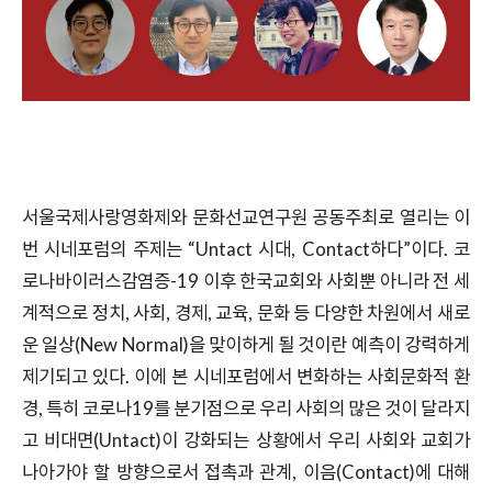
서울국제사랑영화제와 문화선교연구원 공동주최로 열리는 이
번 시네포럼의 주제는
“Untact
시대
, Contact
하다
”
이다
.
코
로나바이러스감염증
-19
이후 한국교회와 사회뿐 아니라 전 세
계적으로 정치
,
사회
,
경제
,
교육
,
문화 등 다양한 차원에서 새로
운 일상
(New Normal)
을 맞이하게 될 것이란 예측이 강력하게
제기되고 있다
.
이에 본 시네포럼에서 변화하는 사회문화적 환
경
,
특히 코로나
19
를 분기점으로 우리 사회의 많은 것이 달라지
고 비대면
(Untact)
이 강화되는 상황에서 우리 사회와 교회가
나아가야 할 방향으로서 접촉과 관계
,
이음
(Contact)
에 대해