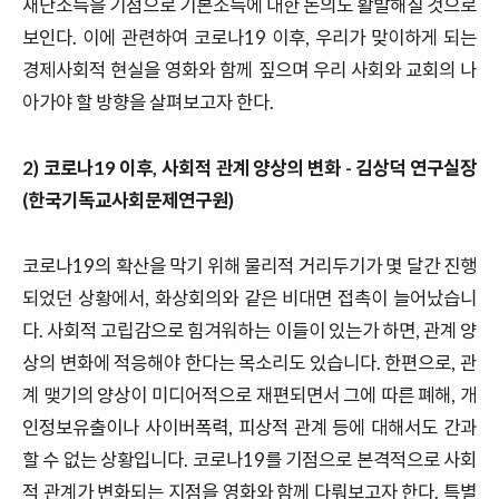
재난소득을 기점으로 기본소득에 대한 논의도 활발해질 것으로
보인다
.
이에 관련하여 코로나
19
이후
,
우리가 맞이하게 되는
경제사회적 현실을 영화와 함께 짚으며 우리 사회와 교회의 나
아가야 할 방향을 살펴보고자 한다
.
2)
코로나
19
이후
,
사회적 관계 양상의 변화
- 김상덕 연구실장
(한국기독교사회문제연구원)
코로나
19
의 확산을 막기 위해 물리적 거리두기가 몇 달간 진행
되었던 상황에서
,
화상회의와 같은 비대면 접촉이 늘어났습니
다
.
사회적 고립감으로 힘겨워하는 이들이 있는가 하면
,
관계 양
상의 변화에 적응해야 한다는 목소리도 있습니다
.
한편으로
,
관
계 맺기의 양상이 미디어적으로 재편되면서 그에 따른 폐해
,
개
인정보유출이나 사이버폭력
,
피상적 관계 등에 대해서도 간과
할 수 없는 상황입니다
.
코로나
19
를 기점으로 본격적으로 사회
적 관계가 변화되는 지점을 영화와 함께 다뤄보고자 한다. 특별