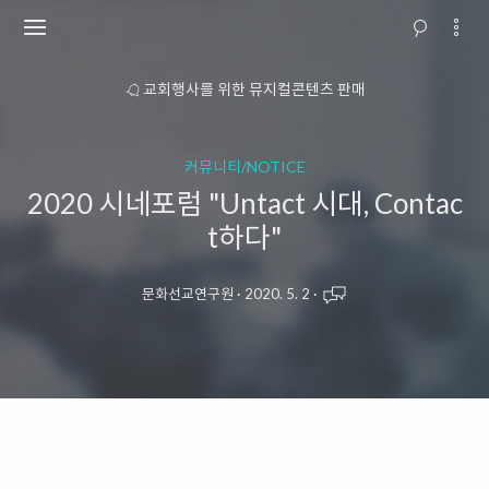
소개
교회행사를 위한 뮤지컬콘텐츠 판매
커뮤니티/NOTICE
2020 시네포럼 "Untact 시대, Contac
t하다"
문화선교연구원
·
2020. 5. 2
·