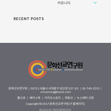
스(교회 상황에 맞게 조..
상처가 사랑이 되는 가능성을 발견
커뮤니티
한다. 끔찍한 전쟁의 잔상 ..
RECENT POSTS
문화선교연구원
｜
03721 서울시 서대문구 성산로 527, B1
｜02-743-2535｜
cricumorg@naver.com
홈으로
｜
페이스북
｜
카카오스토리
｜
유튜브
｜
뉴스레터 신청
Copyright © 2017
문화선교연구원(구 홈페이지)
.
theme by
TANGBISUDA
.