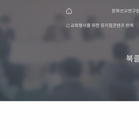
문화선교연구원
연구원 소개
교회행사를 위한 뮤지컬콘텐츠 판매
북클