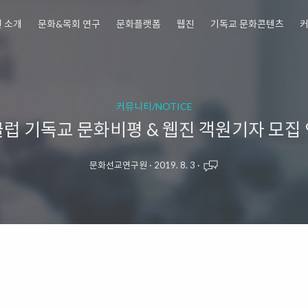
 소개
문화&목회 연구
문화플랫폼
웹진
기독교 문화콘텐츠
커뮤니티/NOTICE
럽 기독교 문화비평 & 웹진 객원기자 모집
문화선교연구원
·
2019. 8. 3
·