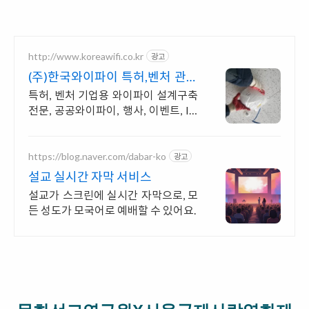
http://www.koreawifi.co.kr
광고
(주)한국와이파이 특허,벤처 관급
공사, 건설공사 가능
특허, 벤처 기업용 와이파이 설계구축
전문, 공공와이파이, 행사, 이벤트, IO
T 나라장터 입찰 가능 기업, 성공사업
의 지름길 와이파이 프리존 구축. 견적
문의
https://blog.naver.com/dabar-ko
광고
설교 실시간 자막 서비스
설교가 스크린에 실시간 자막으로, 모
든 성도가 모국어로 예배할 수 있어요.