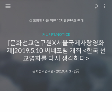
소개
교회행사를 위한 뮤지컬콘텐츠 판매
커뮤니티/NOTICE
[문화선교연구원X서울국제사랑영화
제]2019.5.10 씨네포럼 개최 <한국 선
교영화를 다시 생각하다>
문화선교연구원
·
2019. 4. 3
·