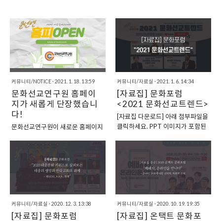
커뮤니티/NOTICE
·
2021. 1. 18. 13:59
커뮤니티/자료실
·
2021. 1. 6. 14:34
문화선교연구원 홈페이
[자료집] 문화포럼
지가 새롭게 단장했습니
<2021 문화선교트렌드>
다!
[자료집 다운로드] 아래 첨부파일을
클릭하세요. PPT 이미지가 포함된
문화선교연구원이 새로운 홈페이지
자료집은 새로운 홈페이지
에서 여러분을 만나뵙게 되었습니
(www.cricum.com/53/?
다. 지금 접속하고 계시는 기존의
idx=222)에서 다운로드 받으실 수
www.cricum.org 계정이 약 10여
있습니다. 유튜브 채널 바로가기
년 동안 홈페이지의 역할을 감당해
왔으나, 이용하시는 분들을 생각하
면 항상 아쉬움이 있었는데요. 이번
에 문선연의 콘텐츠들을 보다 잘 이
커뮤니티/자료실
·
2020. 12. 3. 13:38
커뮤니티/자료실
·
2020. 10. 19. 19:35
용하실 수 있도록 개편했습니다. 기
[자료집] 문화포럼
[자료집] 온택트 문화포
존 계정은 당분간 그대로 유지될 예