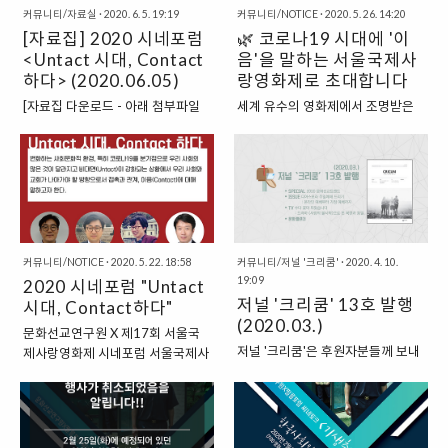
한 쟁점이 존재하고 있음을 느끼고
커뮤니티/자료실
·
2020. 6. 5. 19:19
스에 따른 사회적 거리두기로 인해
커뮤니티/NOTICE
·
2020. 5. 26. 14:20
그에 따라 논의의 장이 필요함을 여
[자료집] 2020 시네포럼
많은 분들이 자리에 참여해주시지
🌿 코로나19 시대에 '이
실히 경험했습니다. 문화선교연구
못한 아쉬움이 있었습니다. 그래서
<Untact 시대, Contact
음'을 말하는 서울국제사
원은 혼란스러웠던 2020년 상반기
서울국제사랑영화제 사무국과 문화
하다> (2020.06.05)
랑영화제로 초대합니다
목회현장을 돌아보며, 그와 연계해
선교연구원이 기획하여 시네토크
[자료집 다운로드 - 아래 첨부파일
세계 유수의 영화제에서 조명받은
신학적, 목회적 의제들을 짚고 함께
및 시네포럼에서 함께 나눈 이야기
을 클릭하세요]
기독영화, 씨네토크, 포럼 "Untact
이야기 나누는 시간으로 북클럽 를
를 기록하여 자료집을 제작하였습
시대, Contact하다"까지 풍성한 자
준비했습니다. 올 초 출간된 테레사
니다. 이 자료집을 통해 현장에서 느
리! 제17회 서울국제사랑영화제 올
베르거의 (CLC, 2020)는 디지털 예
꼈던 영화에 대한 뜨거운 감동과 함
해 영화제 주제는 '이음'입니다. "코
배에 대한 논의의 장을 열어주는 하
께 나눈 사랑의 이야기들이 더욱 많
로나 19로 인해 우울해지고 지루한
나의 텍스트라고 할 것입니다. 이 책
은 사람들에게 전달되어 힘과 위로
나날들이 이어지고, 사회적 거리두
은 온라인 예배가 ..
가 되기를 바랍니다. ▼ 다운로드
기로 단절이 일상화되지만, 그럴수
▼
커뮤니티/NOTICE
·
2020. 5. 22. 18:58
커뮤니티/저널 '크리쿰'
·
2020. 4. 10.
록 우리 모두의 삶은 더욱 가까워지
19:09
2020 시네포럼 "Untact
고 연결되어야 할 것입니다. 우리의
저널 '크리쿰' 13호 발행
시대, Contact하다"
영화제가 그런 하나의 의미있는 접
(2020.03.)
속점이 되기를 소망합니다." - 글
문화선교연구원 X 제17회 서울국
"우리가 다시 이어져야할 이유" 중
저널 '크리쿰'은 후원자분들께 보내
제사랑영화제 시네포럼 서울국제사
에서(백광훈 문화선교연구원장)
드리는 문화선교연구원의 소식지입
랑영화제와 문화선교연구원 공동주
www.cricum.org/1641 영화제 프
니다. 후원안내 보러가기 클릭! 문
최로 열리는 이번 시네포럼의 주제
로그래머가 선정한 기독영화 상영,
화선교연구원 사역에 함께해 주세
는 “Untact 시대, Contact하다”이
영화에 대한 심도 깊은 기독교적 논
요! 문화선교연구원의 후원자가 되
다. 코로나바이러스감염증-19 이후
의 등 '이음'에 대한 다양한 신앙적