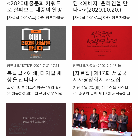
<2020대중문화 키워드
럼 <예배자, 온라인을 만
정입니다. 하지만 앞으로 업데이트
되는 부분은 새로운 홈페이지
로 살펴보는 대중의 열망
나다>(2020.10.20.)
www.cricum.com 에서 이루어질
과 한국교회의 과제: '랜
[자료집 다운로드] 아래 첨부파일을
[자료집 다운로드] 아래 첨부파일을
예정이니 많이 찾아주세요. 늘 문화
선OO','트로트','부캐'>
클릭하세요. 유튜브 채널 바로가기
클릭하세요. [온택트 문화포럼 보러
선교연구원에 관심 가져주셔서 감
(2020.12.03.)
가기]
사드립니다! 새로운 홈페이지에서
뵈어요^^ 문화선교연구원 문화선
교연구원 www.cricum.com
커뮤니티/NOTICE
·
2020. 7. 30. 17:51
커뮤니티/자료실
·
2020. 7. 2. 18:10
북클럽 <예배, 디지털 세
[자료집] 제17회 서울국
상을 만나다>
제사랑영화제 자료집
코로나바이러스감염증-19의 확산
지난 6월 2일(화) 개막식을 시작으
은 지금까지와는 다른 새로운 일상
로, 총 6일 동안 제17회 서울국제사
(New Normal)을 여는 촉발제가 되
랑영화제를 잘 마쳤습니다. 이번 영
었습니다. 전 세계적으로 경제, 교
화제의 키워드는 ‘이음’으로, 서로가
육, 문화 등의 영역에서 다양한 방식
서로에게 연결되어 관계 맺는 것을
으로 비대면적 시도들이 이어졌으
주제로 지역사회의 건강과 안전을
며, 교회 역시 급변하는 상황으로부
위해 생활 방역을 준수하며 다양한
터 영향을 받지 않을 수 없었습니다.
영화와 포럼을 진행했습니다. 특별
더욱이 온라인 예배와 관련해, 다양
히 이번 영화제는 코로나19 바이러