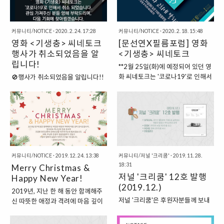
어주십시오. 한국교회는 지금 어느
한국교회와 사회뿐 아니라 전 세계
이야기들이 펼쳐지는 축제에 초대
때보다 위기 가운데 있습니다. 급변
적으로 정치, 사회, 경제, 교육, 문화
합니다! ※ 영화제는 좌석 간 거리
하는 문화 속에서 교회는 안팎으로
등 다양한 차원에서 새로운 일상
두기(1관 3..
소통하지 못하고 있고 교회에 대한
커뮤니티/NOTICE
·
2020. 2. 24. 17:28
커뮤니티/NOTICE
·
2020. 2. 18. 15:48
(New Normal)을 맞이하게 될 것이
사회 신뢰도는 교회공동체의 미래
영화 <기생충> 씨네토크
[문선연X필름포럼] 영화
란 예측이 강력하게 제기되고 있다.
를 어.. www.cricum.org
이에 본 시네포럼에서 변화하는 사
행사가 취소되었음을 알
<기생충> 씨네토크
회문화적 환경, 특히 코로나19를 분
립니다!
**2월 25일(화)에 예정되어 있던 영
기점으로 우리 사회의 많은 것이 달
화 씨네토크는 '코로나19'로 인해서
🚫행사가 취소되었음을 알립니다!!
라지고 비대면(Untact)이 강화되는
취소 되었습니다. 관심 가져주신 분
🚫 2월 25일(화)에 예정되어 있던
상황에서 우리 사회와 교회가 나아
들 양해 부탁드리며, 다음 기회에 찾
영화 씨네토크는 '코로나19'로 인해
가야 할 방향으로서 접촉과 관계, 이
아뵙겠습니다. 짜장라면이 유독 땡
서 취소 되었습니다. 관심 가져주신
음(Contact)에 대해 말하고자 한다.
기는 요즘이지요. 작년에 개봉한 영
분들 양해 부탁드리며, 다음 기회에
일시: 6월 5일 (금) 19:30 장소: 필
화 이 제92회 미국 아카데미 시상식
찾아뵙겠습니다.
름포럼 1관 공동주최: 서울국..
에서 4관왕을 수상하면서 다시금
영화에 대한 대중의 관심이 높아지
커뮤니티/NOTICE
·
2019. 12. 24. 13:38
고 있습니다. 이에 문화선교연구원
커뮤니티/저널 '크리쿰'
·
2019. 11. 28.
18:31
Merry Christmas &
과 필름포럼은 ", 한국사회와 교회에
저널 '크리쿰' 12호 발행
말하다"라는 주제로 2월 25일(화)
Happy New Year!
(2019.12.)
저녁 7시 필름포럼에서 영화 씨네
2019년, 지난 한 해 동안 함께해주
토크를 개최합니다. 전 세계 영화인
저널 '크리쿰'은 후원자분들께 보내
신 따뜻한 애정과 격려에 마음 깊이
들이 공감한 영화 이 한국교회와 한
드리는 문화선교연구원의 소식지입
감사드립니다. 문화선교연구원은
국사회에 전해주는 메시지가 있다
니다. 후원안내 보러가기 클릭!
앞으로도 하나님의 뜻을 좇으며 건