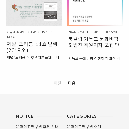
면 무엇일까요? 미쟝센이나 메타포
강한 한국교회의 문화선교를 이루
같은 영화적 장치들, 봉준호 감독의
어가는데 힘쓰겠습니다. 새해, 주님
세계관, 영화가 전해주는 메시지의
의 은총이 걸음걸음마다 깃들고 사
함의 등 영화에 대한 내용 뿐 아니라
랑과 평화의 날들이 이어지시기를
사회학적, 신학적 관..
기도합니다. - 문화선교연구원
커뮤니티/저널 '크리쿰'
·
2019. 10. 1.
커뮤니티/NOTICE
·
2019. 8. 30. 16:50
14:24
북클럽 기독교 문화비평
저널 '크리쿰' 11호 발행
& 웹진 객원기자 모집 안
(2019.9.)
내
저널 '크리쿰'은 후원자분들께 보내
기독교 문화비평 신청하기 웹진 객
드리는 문화선교연구원의 소식지입
원기자 지원하기 북클럽 기독교 문
니다. 후원안내 보러가기 클릭!
화비평“대중문화란 무엇인가?”, “왜
교회는 대중문화를 연구해야 하는
가?” 오늘날 대중문화처럼 강력한
이전
다음
영향을 미치고 있는 영역도 없다고
할 것입니다. 신앙과 문화는 어떤 관
계를 맺어야 하는 것일까요. 기독교
vs. 반기독교라는 이원론적 접근을
넘어 대중문화를 건설적으로 이해
NOTICE
CATEGORIES
하고 더 좋은 대중문화 생태계를 만
들어내는 길은 어디에 있을까요. 북
문화선교연구원 후원 안내
문화선교연구원 소개
클럽 은 대중문화를 이해함으로써