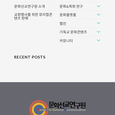
건강한 기독교 문화담론을 만들어
문화선교연구원 소개
문화&목회 연구
내는 크리스챤 문화 비평가들을 만
들어가는 흥미로운 시간의 여정이
교회행사를 위한 뮤지컬콘
문화플랫폼
텐츠 판매
될 것입니다. 기독교 대중문화비평
웹진
을 위한 필독서인 고든 린치의
(Understanding theology and
기독교 문화콘텐츠
popular culture) 읽기를 통해 창조
적인 문화읽기를 함께..
커뮤니티
RECENT POSTS