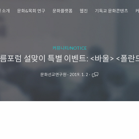
 소개
문화&목회 연구
문화플랫폼
웹진
기독교 문화콘텐츠
커뮤니티/NOTICE
포럼 설맞이 특별 이벤트: <바울> <폴란드
문화선교연구원
·
2019. 1. 2
·