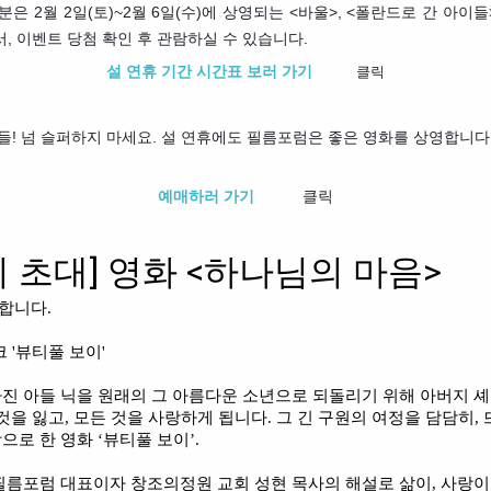
은 2월 2일(토)~2월 6일(수)에 상영되는 <바울>, <폴란드로 간 아
, 이벤트 당첨 확인 후 관람하실 수 있습니다.
👉🏻
👉🏻
설 연휴 기간 시간표 보러 가기
클릭
클
릭
들! 넘 슬퍼하지 마세요. 설 연휴에도 필름포럼은 좋은 영화를 상영합니다
👉🏻
👉🏻
예매하러 가기
클릭
클
릭