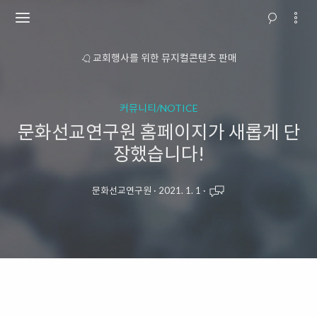
소개
교회행사를 위한 뮤지컬콘텐츠 판매
커뮤니티/NOTICE
문화선교연구원 홈페이지가 새롭게 단
장했습니다!
문화선교연구원
·
2021. 1. 1
·