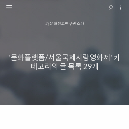
소개
교회행사를 위한 뮤지컬콘텐츠 판매
'문화플랫폼/서울국제사랑영화제' 카
테고리의 글 목록
29개