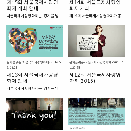
제15회 서울국제사랑영
제14회 서울국제사랑영
심 한가운데에서 펼쳐지는 봄날의
제사랑영화제는 기독영화인들을 격
화제 개최 안내
화제 개최
부활축제여러분도 함께 하세요! 영
려하고 작품활동을 장려하고자
화제 홈페이지 가기 영화제 예매하
2009년 처음 기독영화인상을 신설
서울국제사랑영화제는 '경계를 넘
제14회 서울국제사랑영화제가 종
기 🤘 영화제 200% 즐기기🤘#1
하였습니다. 2009년은 공교롭게도
어서는 새로운 시선'을 모토로
교개혁 500주년을 맞이하여 '다
개봉 예정작을 누구보다 먼저 관람
기독교영화가 한동안 한국영화사에
2003년 서울기독교영화제로 시작
시'(Re-)라는 주제로 4월 20일(목)
하세요! 곧 우리나라에 개봉될, 감
서 명맥이 끊기다시피 하다가 신현
되었습니다. 2012년 서울국제사랑
부터 25일(화)까지 좋은영화관 필
동적인 기독영화들을 먼저 만나는
원 감독의 「소명」으로 극장가에
영화제로 이름을 바꾸고 영화를 통
름포럼에서 열립니다. 영화를 통해
시간! 영화제 시간표 보러가기#2
다시 살아난 해이기도 합니다. 하여
해 교회와 사회가 소통하기를 바라
한국 사회와 교회가 새로워지기를
영화제가 특별히 준비한 행사에 참
2019년 서울국제사랑영화제는 지
며 꾸준히 성장해온 지금, 제15회
바라는 마음으로 좋은 영화들을 많
여해보세요.배우, 감독과 영화의 뒷
난 10년을 돌아보며 지금까지 기독
서울국제사랑영화제가 2018년 4
이 준비했습니다. 부활절 후 기쁨의
이야기 듣기! 신학자, 목회자, 전문
영화인상을 수상한 영화 제작자와
월 24일(화)부터 29일(주일)까지
50일 기간에 열리는 기독교 문화축
문화플랫폼/서울국제사랑영화제
·
2016. 5.
문화플랫폼/서울국제사랑영화제
·
2015. 1.
가와 영화의 깊은 의미 찾기! 원하
연출자뿐만 아니라 그들의 작품들
9. 16:28
1. 20:58
좋은영화관 필름포럼에서 개최됩니
제에서 이웃과 부활의 기쁨을 나누
는 ..
을 회고하고 문화선..
제13회 서울국제사랑영
제12회 서울국제사랑영
다. 서울국제사랑영화제 홈페이지
시는 의미있는 시간 되시기를 바랍
로 이동시간표 보기예매하러 가기
화제 안내
니다. 서울국제사랑영화제 홈페이
화제(2015)
영화 소개 상영 프로그램올해 서울
지로 이동 ★ 예매하기 ★[인터파
서울국제사랑영화제는 '경계를 넘
국제사랑영화제(SIAFF 2018)의
크] [다음] [네이버] ★ 문화선교연
어서는 새로운 시선'을 모토로
주제는 함께(With)입니다. 영화를
구원 추천 영화 ★ ★ 예매하기
2003년 서울기독교영화제로 시작
통해 우리 개인과 사회가 함께 진실
★[인터파크] [다음] [네이버]
되었습니다. 2012년 서울국제사랑
한 사랑의 마음을 나눌 수 있길 기대
영화제로 이름을 바꾸고 영화를 통
합니다. • 개/폐막작: 사랑의 가치와
해 교회와 사회가 소통하기를 바라
정신을 담은 영화로 서울국제사랑
며 꾸준히 성장해온 지금, 제13회
영화제의 문을 열고 닫는 작품개막
서울국제사랑영화제가 2016년 5