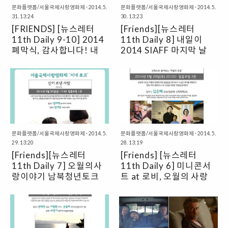
작 폐막작 (단편) • 미션 초이스: 기
월 10일(화)부터 15일(주일)까지
문화플랫폼/서울국제사랑영화제
·
2014. 5.
문화플랫폼/서울국제사랑영화제
·
2014. 5.
독교..
좋은영화관 필름포럼에서 개최됩니
31. 13:24
30. 13:23
다. 서울국제사랑영화제 홈페이지
[FRIENDS] [뉴스레터
[Friends][뉴스레터
로 이동
11th Daily 9-10] 2014
11th Daily 8] 내일이
폐막식, 감사합니다! 내
2014 SIAFF 마지막 날
년에 또 만나요~
문화플랫폼/서울국제사랑영화제
·
2014. 5.
문화플랫폼/서울국제사랑영화제
·
2014. 5.
29. 13:20
28. 13:19
[Friends][뉴스레터
[Friends] [뉴스레터
11th Daily 7] 오월의사
11th Daily 6] 미니콘서
랑이야기 남북청년토크
트 at 로비, 오월의 사랑
콘서트 보러오세요~ 내일
이야기 콘서트 with 영화
추천작 확인
Feel my love