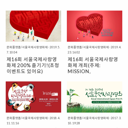
문화플랫폼/서울국제사랑영화제
·
2019. 5.
문화플랫폼/서울국제사랑영화제
·
2019. 4.
7. 10:04
23. 16:02
제16회 서울국제사랑영
제16회 서울국제사랑영
화제 200% 즐기기!(초청
화제 개최(주제:
이벤트도 있어요)
MISSION,
2019.5.7~5.12): 프로
교회오빠, 천로역정, 폴란드로 간 아
2019년 5월 7일(화)~12일(일) 신
그램, 상영작 소개
이들 등 기독영화, 포럼 "4차산업혁
촌에 위치한 좋은영화관 필름포럼
명 속 기독영화의 과제"까지 풍성한
에서 제16회 서울국제사랑영화제
자리! 문화선교연구원 X 서울국제
가 열립니다. 서울국제사랑영화제
사랑영화제 뉴스레터제16회 서울
는 2003년 서울기독교-영화축제에
국제사랑영화제 영화 프로그래머가
서 시작해 아시아 유일의 기독교영
선정한 기독영화 상영, 영화에 대한
화제로 자리매김해왔습니다. 올해
심도 깊은 기독교적 논의,영화 포스
문화플랫폼/서울국제사랑영화제
·
2018. 4.
서울국제사랑영화제(SIAFF 2019)
문화플랫폼/서울국제사랑영화제
·
2017. 3.
11. 11:16
10. 19:28
터 리디자인 전시, 영화인의 밤 등도
의 주제는 MISSION입니다. 서울국