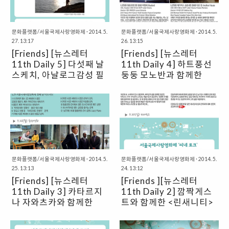
문화플랫폼/서울국제사랑영화제
·
2014. 5.
문화플랫폼/서울국제사랑영화제
·
2014. 5.
27. 13:17
26. 13:15
[Friends] [뉴스레터
[Friends] [뉴스레터
11th Daily 5] 다섯째 날
11th Daily 4] 하트풍선
스케치, 아날로그감성 필
둥둥 모노반과 함께한
름상영작 추천
2014 SIAFF 거리축제,
내일은 뭐 볼까 추천작 안
내
문화플랫폼/서울국제사랑영화제
·
2014. 5.
문화플랫폼/서울국제사랑영화제
·
2014. 5.
25. 13:13
24. 13:12
[Friends] [뉴스레터
[Friends ][뉴스레터
11th Daily 3] 카타르지
11th Daily 2] 깜짝게스
나 자와츠카와 함께한
트와 함께한 <린새니티>
<Life Feels Good> 씨네
토크