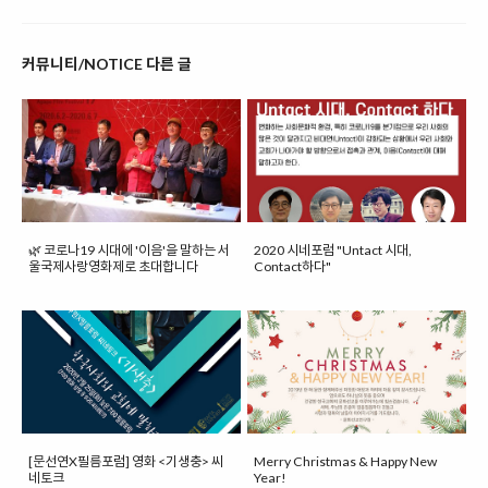
커뮤니티/NOTICE 다른 글
🌿 코로나19 시대에 '이음'을 말하는 서
2020 시네포럼 "Untact 시대,
울국제사랑영화제로 초대합니다
Contact하다"
[문선연X필름포럼] 영화 <기생충> 씨
Merry Christmas & Happy New
네토크
Year!