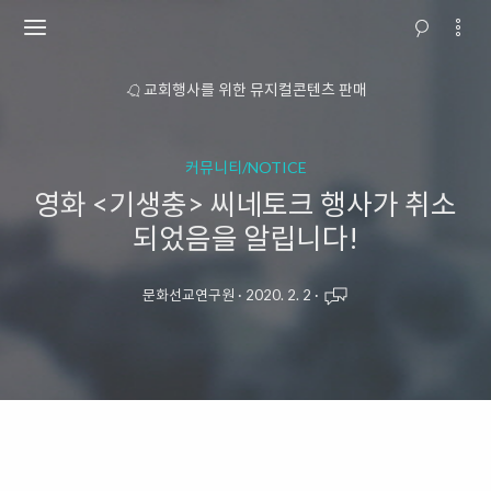
소개
교회행사를 위한 뮤지컬콘텐츠 판매
커뮤니티/NOTICE
영화 <기생충> 씨네토크 행사가 취소
되었음을 알립니다!
문화선교연구원
·
2020. 2. 2
·