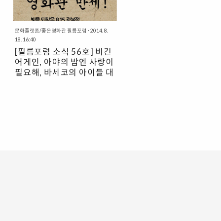
문화플랫폼/좋은영화관 필름포럼
·
2014. 8.
18. 16:40
[필름포럼 소식 56호] 비긴
어게인, 아야의 밤엔 사랑이
필요해, 바세코의 아이들 대
개봉!