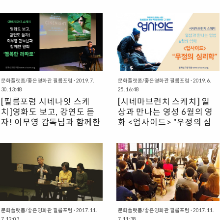
문화플랫폼/좋은영화관 필름포럼
·
2019. 7.
문화플랫폼/좋은영화관 필름포럼
·
2019. 6.
30. 13:48
25. 16:48
[필름포럼 시네나잇 스케
[시네마브런치 스케치] 일
치]영화도 보고, 강연도 듣
상과 만나는 영성 6월의 영
자! 이무영 감독님과 함께한
화 <업사이드> "우정의 심
영화 <행복한 라짜로>
리학"
필름포럼 프로그램 ‘시네나잇’은 매달
필름포럼 대표 성현 목사가 진행하는
의미있는 영화를 선정하여 이무영 감독
시네마 브런치는 영화를 감상하고, 함
과 함께 토크쇼를 진행한다. 지난 7월
께 간단한 샌드위치를 먹고 영화관에서
12일 시네나잇은 영화 를 선정했다. 신
진행하는 시네마 강좌와 관객과의 대화
비로운 분위기가 감도는 영화 는 굉장
로 구성되어 있다. 기독교적인 시각이
히 많은 생각을 하게 만드는 영화였다.
담긴 성현 목사의 시네마 브런치 6월의
영화 곳곳에 숨겨진 장치들도 궁금했
영화는 였는데, “우정의 심리학”이라는
고, 기독교적인 느낌이 다분한 모티브
주제로 전개되었다. 6월 24일에 진행
문화플랫폼/좋은영화관 필름포럼
·
2017. 11.
문화플랫폼/좋은영화관 필름포럼
·
2017. 11.
들도 알고 싶어졌다. 그렇기에 더욱 이
된 시네마 브런치를 스케치한 것을 공
7. 12:03
7. 11:38