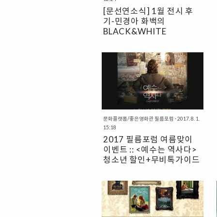
면서도 발칙한 제목이다. 실제로 영화
[문선연소식] 1월 전시 후
는 초등학생 5학년 아이가 주인공인 만
기-민경아 화백의
큼 귀엽기도 하고 그 안에 사뭇 진지한
BLACK&WHITE
고독과 실증을 드러내고 있다는 점에서
CHRISTMAS
매우 독특하다. 초등학생 5학년 유라는
2017년 12월 4일부터 2018년 1월
갑작스러운 이사로 시골 마을로 전학을
31일 까지 필름포럼에서 민경아 화백
오게 된다. 그곳에서 다니게 된 기독교
의 개인전이 열렸습니다. 주제는
학교, 예수님과의 만남은 조금 낯설었
BLACK & WHITE CHRISTMAS 로 가
지만 유라는 자신의 작은 소원들을 들
장 단순한 색인 BLACK 과 WHITE가
어주는 예수님과 금방 친해진다. ..
만들어낸 예수 그리스도의 탄생의 의미
가 더욱 와 닿은 전시회였습니다. 특히
민경아 화백님의 작품은 수천 년의 시
문화플랫폼/좋은영화관 필름포럼
·
2017. 8. 1.
간과 동서양을 넘나드는 브리콜라주로
15:18
주목받는 작품들입니다. 한국적 이미지
2017 필름포럼 여름맞이
로 고스란히 전해지는 예수 그리스도를
이벤트 :: <예수는 역사다>
만날 수 있는 특별함을 주는 작품들이
청소년 할인+무비톡가이드
었습니다. 특히 전시회 당일은 민경아
제공
화백님께서 직접 오셔서 작품설명을 해
2017 필름포럼 여름맞이 청소년 할인
주시기도 해서 더욱 좋았습니다. 제가
이벤트 :: 예수는 역사다! ∙ 청소년 관람
생각했던 작품이해와 작가님의 작품설
가 7천원 관람 ∙ 무비톡가이드(성경공
명이 더해져서 더욱 풍성한 시간이었습
부교재) 제공 영화도 보고, 카페에서 토
니다. 마지막으로 꽃보다 더 아름다우
론도 할 수 있는 필름포럼으로 오세요!