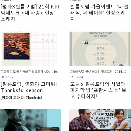
무영 감독과 함께 읽는 영화 시네나잇
유하고자 한다. 영화 줄거리엄청난 부
[평화X필름포럼] 21회 KPI
필름포럼 가을이벤트 '더 클
은 좀 더 특별한 시간이었다. 이무영 감
자인 필립(브라이언 크랜스톤 역)은 사
씨네토크 <내 사랑> 현장
래식, 더 테이블' 현장스케
독은 먼저 이 영화를 보며 쉽게 받아들
실 하루 24시간 내내 누군가가 도와주
스케치
치
이기 어렵거나 이해가 안 되는 부분이
지 않으면 살아갈 수 없는 전신마비환
있는 이유는 바로 이 영화가 기독교적
자다. 살아있기는 하지만 살아가는 의
비록 몸은 부자유스럽지만, 사랑스러운
금요일 가을 밤, 클래식 4중주 'The K.
세계관에 깊이 뿌리를 두고 있기 때문
미를 잃어버린 그는 ‘생활보조원’을 구
모디, 그리고 홀로 거친 인생을 살아야
QUARTET'의 멋진 연주와 가을과 잘
이라고 보았다. 그렇기에 어떻게 보면
하는 중 델(케빈 하트 역)을 만나게 된
만 했던 에버릿. 세상으로부터 버림 받
어울리는 영화 을 동시에! 필름포럼 가
익숙하고, 기독교 세계관에 익숙하지
다. 델은 전과자로 한 가정의 가장의 역
은 두 사람이 만났습니다. 에버릿이 모
을이벤트 [더 클래식, 더 테이블]의 현
않은 사람들은 낯선 것이다. 또한 성경
할을 하고 싶지만 떳떳한 직장을 구하
디를 아무리 할퀴고 상처 내어도 종국
장사진 전합니다. 계속되는 필름포럼의
뿐 아니라 다른 신화적인 모티브가 사
는 데 어려움을 느끼고 있었다. 그러다
에 에버릿조차 자상하고 따뜻한 남자로
따뜻한 이벤트, 주목해주세요. ; )
용되어..
가 우..
변하게 만든 모디의 힘. 그것은 가슴 한
켠에 묻어둔 아픔 때문이었을까요, 아
문화플랫폼/좋은영화관 필름포럼
·
2014. 10.
문화플랫폼/좋은영화관 필름포럼
·
2014. 10.
니면, "내 인생 전부가 이미 액자 속에
30. 17:29
15. 17:33
있어요. 바로 저기에..." 그림 덕분이었
[필름포럼] 영화야 고마워:
오늘 x 필름포럼의 시월의
을까요. 그도 아니면.... 사랑 때문이었
Thanksful season
마지막 밤 '프란시스 하' 보
을까요.누구보다 부족해 보였지만 스스
고 수다하자!
로 행복을 찾아낸 모디, 그녀를 통해 평
[영화야 고마워: Thanksful
화와 화해를 이야기하는 시간을 한반도
season]"스크린을 빌려드립니다." 올
시월의 마지막밤 '프란시스 하' 보고 수
평화연구원과 함께 가졌습니다. 토요일
해가 다 가기 전에 필름포럼을 찾아오
다하자!with 번역작가 황석희 + 소설
오후에 가족들과 함께 영화를 보고, 이
는 사람에게 어떻게 고마움을 표현할까
가 최윤교 + 북칼럼니스트 허영진 + 문
야기 나누는 시간이 앞으로도 계속됩니
고민했습니다. Thanksgiving Day*가
화기획자 김홍주 언제: 10월 31일 저
다.^^
있는 11월 셋째 주, 영화를 상영하기
녁 7시 30분 어디: 필름포럼 1관 무용