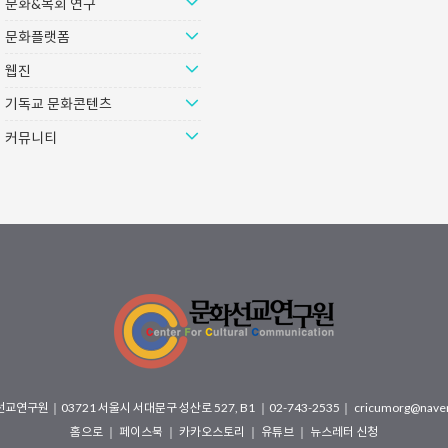
문화&목회 연구
문화플랫폼
웹진
기독교 문화콘텐츠
커뮤니티
선교연구원
｜
03721 서울시 서대문구 성산로 527, B1
｜02-743-2535｜
cricumorg@nave
홈으로
｜
페이스북
｜
카카오스토리
｜
유튜브
｜
뉴스레터 신청