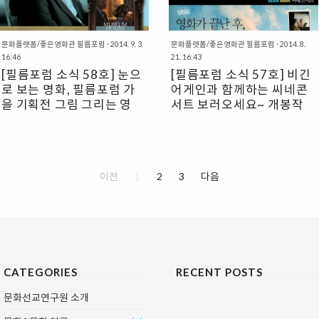
전 트레일러가 상영되는 1, 2분의 시간
수로 성공하겠다는 꿈을 꾸지만 현실은
을 관객에게 내어주면 어떨까? 누군가
평범한 연습생인 프란시스! 직업도, 사
의견을 냈고 모두가 꽤 근사한 일이 될
랑도, 우정도 무엇 하나 잘 되지 않는
문화플랫폼/좋은영화관 필름포럼
·
2014. 9. 3.
문화플랫폼/좋은영화관 필름포럼
·
2014. 8.
거라 생각했습니다. 감사의 마음을 전
20대. ‘그래도 괜찮아’라고 위로해주고
16:46
21. 16:43
하고 싶은 특별한 사람이 있나요? 그럼
싶지만 30대, 40대가 된다고 뭔가 달
[필름포럼 소식 58호] 눈으
[필름포럼 소식 57호] 비긴
필름포럼 앞으로 이메일을 보내주세요.
라질까? 문득, 뒤돌아보니 어느덧 이 나
로 보는 명화, 필름포럼 가
어게인과 함께하는 씨네콘
고마운 사람의 사진과 짧은 메세지면
이. “우리 지금 이대로 괜찮을까?” 묻고
을 기획전 그림 그리는 영
서트 보러오세요~ 개봉작
충분합니다. 여러분의 소중한 사연을
싶지만 다들 너무 바빠서 물을 수 없다.
화, 그 사람 추기경 씨네토
안내
모아 정성스럽게 트레일러를 만들겠습
그래서 과 이 준비했습니다. 서로 다른
니다. 그리고 필름포럼에 당신의 '고마
크 초대 이벤트
문화분야에서 어찌어찌 생계를 이어가
운 사람'과 함께 오세요. 당연히 그 사람
는 네 명의 패널을 모셨습니다. 프란시
이 보게 될 장면은 비밀입니다. *
스처럼 독립하여 이곳저곳 이사 다녔고
Thanksgiving D..
이전
1
2
3
다음
하고 싶은 일에 까이기도 했던, 그럼에
도 지금까..
CATEGORIES
RECENT POSTS
문화선교연구원 소개