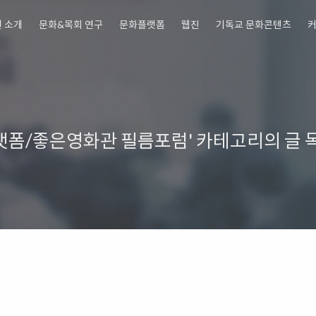
 소개
문화&목회 연구
문화플랫폼
웹진
기독교 문화콘텐츠
교회행사를 위한 뮤지컬콘텐츠 판매
랫폼/좋은영화관 필름포럼' 카테고리의 글 