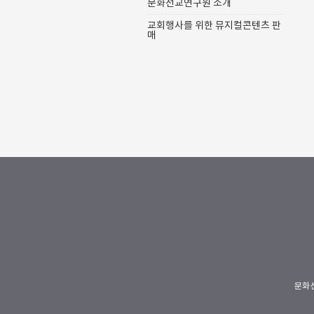
문화선교연구원 소개
개 마네의 제비꽃 여인: 베르트 모리조
Berthe Morisot 감독: 카롤린느 샹페
교회행사를 위한 뮤지컬콘텐츠 판
띠에 출연: 마린느 델테르메, 맬릭 지디
매
2012 | 99min | ..
문화