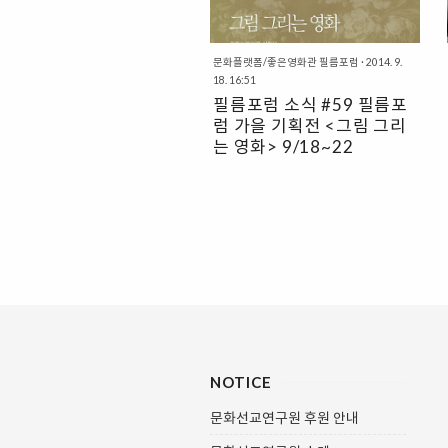
신 민경아 화백님의 사진! 다음번에
‣ 기간 : 2017. 8.5-8.27‣ 할인혜택 :
또..
매표소에서 학생증/청소년증 제시(중
복할인 불가)
문화플랫폼/좋은영화관 필름포럼
·
2014. 9.
18. 16:51
필름포럼 소식 #59 필름포
럼 가을 기획전 <그림 그리
는 영화> 9/18~22
필름포럼 가을 기획전그림 그리는 영화
작은영화관 필름포럼에서는 가을맞이
‘그림 그리는 영화’ 기획전을 개최한다.
영화를 보는 것만으로도 현대미술로 넘
어오기 전 15세기에서 20세기 초까지
의 강렬하고 아름다운 작품이 주는 감
동을 느낄 수 있을 것이다. 시대를 넘어
전해지는 예술가의 순수한 열정과 영화
의 여운에 매료될 가을 기획전 ‘그림 그
리는 영화’에 예술과 영화를 사랑하는
관객을 초대한다. 기 간 | 2014년 9월
NOTICE
18일(목) ~ 22일(월)장 소 | 필름포럼
관람료 | 6,000원 (씨네 토크 8,000
문화선교연구원 후원 안내
원)문 의 | 02-743-2530 ■ 상영작 소