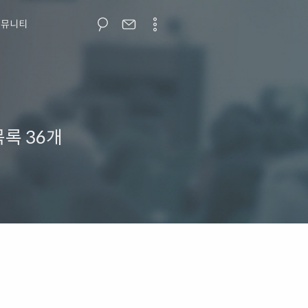
커뮤니티
목록
36개