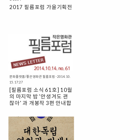
마브런치& 시네마토크 2. 5월의 행사 :
2017 필름포럼 가을기획전
시네마나이트 & 시네마브런치 & 시네
마토크 3. 6월의 행사 : 시네마브런치
많은 분들의 기대와 참여에 힘입어 상
반기 시네마 프로그램을 잘 마칠 수 있
었습니다. 하반기에도 더욱 유익하고
좋은 시네마 프로그램으로 찾아갑니다.
많은 관심 부탁드려요 ~! 다가오는 7월
행사 : 시네마브런치 (매진) 필름포럼
행사에 대한 다양한 정보는 http..
문화플랫폼/좋은영화관 필름포럼
·
2014. 10.
15. 17:27
[필름포럼 소식 61호] 10월
의 마지막 밤 '안생겨도 괜
찮아' 과 개봉작 3편 안내합
니다~