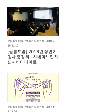
문화플랫폼/좋은영화관 필름포럼
·
2018. 7.
19. 11:10
[필름포럼] 2018년 상반기
행사 총정리 - 시네마브런치
& 시네마나이트
좋은영화관 필름포럼에서는 매달 필름
포럼이 선정한 영화로 함께 이야기를
나누는 시네마 프로그램들이 있어요 영
화 한편 속에 담긴 수많은 이야기들을
함께 나누며, 공감하고 더욱 깊어지는
시간! 2018년 상반기에도 다양한 영
화들로 여러분을 만났습니다. 어떠한
영화들이 있었는지 같이 알아볼까요?
문화플랫폼/좋은영화관 필름포럼
·
2017. 11.
1. 3월의 행사 : 시네마나이트 & 시네
1. 16:54