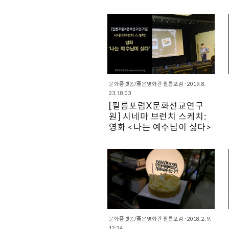
문화플랫폼/좋은영화관 필름포럼
·
2019. 8.
23. 18:03
[필름포럼X문화선교연구
원] 시네마 브런치 스케치:
영화 <나는 예수님이 싫다>
지난 7월 29일 월요일, 필름포럼에서
대표 성현 목사가 진행하는 시네마 브
런치가 있었다. 시네마 브런치는 영화
를 감상하고, 간단한 샌드위치를 먹고
기독교적인 시각이 담긴 시네마 강좌와
관객과의 대화로 구성되어 있다. 매달
진행되는데 7월의 영화는 오쿠야마 히
로시 감독의 였다. ‘아니 어떻게 이런 제
문화플랫폼/좋은영화관 필름포럼
·
2018. 2. 9.
목을...’ 하고 생각하게 만드는, 귀여우
12:24