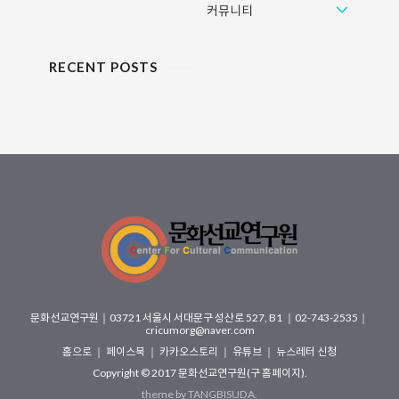
휴일..
커뮤니티
RECENT POSTS
문화선교연구원
｜
03721 서울시 서대문구 성산로 527, B1
｜02-743-2535｜
cricumorg@naver.com
홈으로
｜
페이스북
｜
카카오스토리
｜
유튜브
｜
뉴스레터 신청
Copyright © 2017
문화선교연구원(구 홈페이지)
.
theme by
TANGBISUDA
.