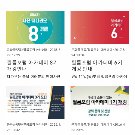
문화플랫폼/필름포럼 아카데미
·
2018. 3.
문화플랫폼/필름포럼 아카데미
·
2017. 8.
27. 17:29
24. 18:34
필름포럼 아카데미 8기
필름포럼 아카데미 6기
개강안내
개강 안내
다가오는 봄날 여러분의 인생사진
9월 11일(월)부터 필름포럼 아카데
을 건지게 할 수업들이 준비되어있
미 6기가 시작됩니다. 영성과 인문
습니다. 강좌와 입니다. 사진찍는 행
학, 심리상담, 영화, 문화예술 등 각
위를 통해서 나의 메시지를 드러낸
분야의 기독 전문가들이 한데 모였
다는 것은 정말 멋진 일이죠. 야심차
습니다. 그중 '산책길' 기독교영성고
게 준비한 강좌에 참여해보세요 ^^.
전학당과 함께하는 "영성과 인문강
스토리가 있는 삶으로 여러분을 초
좌"를 추천합니다. 선선한 가을, 필
대합니다. 우리의 이야기를 작품으
름포럼 아카데미 강좌와 함께 마음
로 담아내 보는 시간 우리의 일상이
풍요로워지세요. ("신청하기" 버튼
문화플랫폼/필름포럼 아카데미
·
2016. 9.
문화플랫폼/필름포럼 아카데미
·
2016. 4.
28. 14:42
26. 20:50
새롭게 보일거에요. 우리의 생각과
을 눌러주세요) 자세한 강좌안내(이