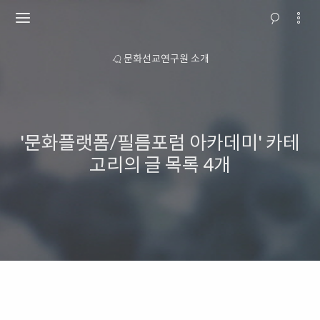
 안내
문화선교연구원 소개
교회행
'문화플랫폼/필름포럼 아카데미' 카테
고리의 글 목록
4개