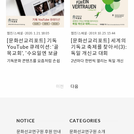
래된 신학적인 주제이자 여전히 논
어 있다 하더라도, 자라나는 다음세
자신에게 닥친 정치적 위기를 설교
지인들이 유튜브를 시작했다는 소
란이 많은 내용이다. 오늘날 ‘정치
대를 위해 신앙교육을 준비하고 애
를 통하여 모면한다. 공예배 시간에
식 전해주는 빈도도 점점 늘어나고
적’이라는 형용사가 가지는 복잡 다
쓰는 교회만큼 건강한 교회는 없을
설교단에 선 그는 성경의 잠언을 이
있다. 유명 유튜브 채널이나 관심 있
의적인 상황을 넘어가더라도, 정치
것이다. 그런 의미에서 이번 은 ‘기
용하여 자신의 메시지를 멋지게 전
는 분야는 빠삭하게 혹은 손쉽게 접
적 교회 또는 정치적 목사라는 명칭
독교교육’에 도움을 줄만한 유용한
하며 사람들의 지지를 얻는다. 그뿐
근할 수 있지만, 그 외에도 더 많이
자체가 주는 부정적인 의미와 사례
채널들을 소개하고자 한다. 다음세..
웹진/스페셜
·
2020. 1. 21. 18:05
웹진/스페셜
·
2019. 10. 25. 15:44
아니라 이 정치 스릴러 드라마에서
알려져야 하는 알짜배기 건강 기독
들..
[문화선교리포트] 기독
[문화선교리포트] 세계의
성경 구절은 꽤 자주 인용되는데, 그
유튜브 콘텐츠도 곳곳에 있다는 사
YouTube 큐레이션: '골
기독교 축제를 찾아서(3):
때마다 프랭클린은 자신의 정치적
실. 그래서 문화선교연구원에서는
상황에 맞게 그 구절들을 해석할 뿐
목교회', '수요일엔 보글
교회, (기독교) 문화, 기독교인의 일
독일 개신교 대회
아니라, 치밀하게 자신의 욕망에 이
상과 신앙, 신학, 기독교교육 등 분
보글', '주씨's Fresh
(Kirchentag)
기독문화 콘텐츠를 요즘처럼 손쉽
2년마다 한번씩 열리는 독일 개신
용한다. 성경이란 과연 어떤 책인
야를 막론하고 좋은 유튜브 콘텐츠
CCM
게, 많이 접할 수 있던 적이 있었을
교회 최대의 행사인 Kirchentag이
가? 특히, 기독교라는 종교와 매우
만 골라서 소개하고자 한다. 일명
까? 유튜브가 대세가 되면서 주변
2019년 6월 19일부터 23일까지
친밀한 미국이라는 나라는 성경을
'기독YouTube 큐레이션'이다. 이
지인들이 유튜브를 시작했다는 소
도르트문트에서 열린다. 한국에는
어떻게 이해하고 있을까? 매번 선거
글을 보시는 분들도 추천하고 싶은
식 전해주는 빈도도 점점 늘어나고
'교회의 날'이라 소개가 되지만 사실
이전
다음
철이 되면 성경 말씀을 내세운 선거
유튜브가 있다면 알려주시길. 1. 민
있다. 유명 유튜브 채널이나 관심 있
정확한 번역은 독일 개신교 대회 또
운동이 시작된다. 사실 지난 미국 대
춘쌀롱 기독교에 입문한 사람들이
는 분야는 빠삭하게 혹은 손쉽게 접
는 총회가 더 정확한 번역이다. 이번
선에서 트럼프 대통령과 함께 경선
라면, 성서적·신앙적 질문들이 많을
근할 수 있지만, 그외에도 더 많이
대회의 표어는 "신뢰란 무엇인가"
에 참여했던 상당수가 ..
것이다. 질문이 있는 사람 ..
알려져야 하는 알짜배기 건강 기독
(Was für ein Vertrauen)였다. 열왕
유튜브 콘텐츠도 곳곳에 있다는 사
기하 18:19에서 앗수르의 장군인
NOTICE
CATEGORIES
실. 그래서 문화선교연구원에서는
랍사게가 이스라엘과 히스기야를
교회, (기독교)문화, 기독교인의 일
조롱하며 비난한 욕에서 차용한 이
문화선교연구원 후원 안내
문화선교연구원 소개
상과 신앙, 신학, 기독교교육 등 분
표어는 자못 도발적이기까지 하다.