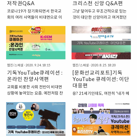
이 될 수 있으리라 믿는다. 그런 의
저작권Q&A
화선교사역을 해나가는 멋진 유튜
크리스천 신앙 Q&A편
미에서, 기독 유튜브들 중에서 가장
브 채널들을 준비했다. 1. [COUCH
코로나19가 장기화되면서 한국교
그냥 덮어두고 무조건적으로 믿는
많은 구독자를 보유하고 있는 채널
WORSHIP] 코로나로 캠퍼스에 묶
회의 여러 사역들이 비대면으로 이
것이 대단한 신앙이라고 여겨졌던
인, ‘CCM BGM’ 채널들을 소개해
여있던 한동대학교 학생 몇 명이 카
루어지고 있습니다. 그러다 보니 설
때가 있었다. 하지만 많은 고민을 거
본다. 1. [Christian BGM] 세 자녀
페 카우치에 모여 이야기를 하다가
교나 강의 등 다양한 콘텐츠를 온라
쳐 삶에 녹여낼 줄 아는 것이 진정한
를 둔, 피아노 치는 부부가 운영하는
만들어졌다는 유튜브 영상. 업로드
인 상(특히 유튜브)에서 이용하는
신앙이 아닐까? 그러기 위해서 우리
채널로 모든 음원을 직접 연주하여
된 영상은 단 6개뿐인데, 구독자가
과정에서 저작권 문제가 불거지는
는 세상의 다양한 학문과 지식, 대중
업로드 해준다. 영상에 가사도 함께
벌써 만 삼천 명이 넘는 ‘핫’한 채널
경우가 왕왕 발생하고 있는데요. 저
문화 그리고 삶의 윤리적인 부분에
나와서 찬양을 따라 부르며 듣기에
이다. 음악 천재들과 연출 천재들이
작권에 대해 잘 알고 잘 대처하는 것
서 어떤 신앙인으로 살아가야 할지
도 좋다. ..
함께 모여서 ‘뮤직비디오..
이 필요한 시점이 되었습니다. 교회
질문을 가져야 한다. 그래서 준비해
웹진/스페셜
·
2020. 9. 24. 18:15
웹진/스페셜
·
2020. 8. 25. 18:20
가 비대면 사역을 더욱 슬기롭게 진
봤다. 크리스천들이 삶과 신앙에 관
기독YouTube큐레이션 :
[문화선교리포트]기독
행할 수 있기를 바라며, 저작권과 관
련하여 갖는 질문들에 대해서 함께
련되어 제기될 수 있는 내용을 이해
온라인 찬양사역편
고민하고 답해주기도 하는 기독 유
YouTube 큐레이션: 이단
완 교수님(성균관대 법학전문대학
튜브 채널들을 소개한다. 1. [한국교
대응편
교회를 비롯한 사회 전반이 비대면
원)의 자문을 얻어 정리해보았습니
회탐구센터] 신학교의 강의 내용에
상황에 놓여있는 요즘. 예전처럼 찬
응? 21세기인데도, 여전히 “내가 메
다. Q1. “찬양 때문에 유튜브에서
서도, 목회자의 관심 분야에서도 명
양 집회에 가서 직접 보거나 들을 수
시아다!”라고 외치는 자들이 있다
영상 혹은 채널이 삭제되었어요.” 유
확히 드러나지 않은 사안들과 당면
없는 상황임에도 불구하고, 오히려
고..? 아직도 말도 안 되는 교리들에
튜브에 업로드된 영상은 저작권법
한 과제들을 탐구하고 알리기 위해
삶의 자리에서도 찬양이 멈추지 않
속아 가족과 돈과 청춘을 잃어버린
에 의거해 보호받는 저작권자의 창
만들어졌다는 ‘한국교회탐구센
도록 보여주고 들려주는 유튜브 채
피해자들이 있다고..? 안 믿기겠지
작물이다. 이때 자신의 독창적인 콘
터’의 유튜브 채널이다. 특별히 에서
널들이 있다는데..? 이번 편은 코로
만 정말이다. 이번 코로나19 바이러
텐츠를 창작하는 경우도 있지만, 다
는 과학/상식 그리고 신앙/신학 간
나19 바이러스 상황에서도 온라인
스와 관련된 신천지 뉴스를 통해 더
른 사람의 저작물*을 차용하게 되는
에 생겨날 수 있는 다양한 질문들을
이라는 장을 이용하여 복음 전달에
욱 많은 사람들이 신천지의 정체를