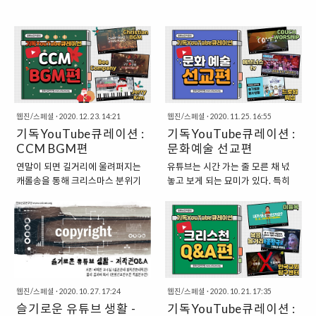
웹진/스페셜
·
2020. 12. 23. 14:21
웹진/스페셜
·
2020. 11. 25. 16:55
기독YouTube큐레이션 :
기독YouTube큐레이션 :
CCM BGM편
문화예술 선교편
연말이 되면 길거리에 울려퍼지는
유튜브는 시간 가는 줄 모른 채 넋
캐롤송을 통해 크리스마스 분위기
놓고 보게 되는 묘미가 있다. 특히
를 더욱 만끽할 수 있게 된다. 하지
다양한 사람들이 자신들의 재능을
만 코로나19 바이러스의 확산으로
담아 만든 콘텐츠들은, 사람들에게
모임 및 행사에 참석할 수도, 길거리
경이와 감동을 불러일으키기도 한
에서 분위기를 만끽할 수도 없는 이
다. 오늘은 크리스천들이 유튜브라
번 연말, 어떻게 보내면 좋을까? 실
는 장에서 자신의 재능에 복음의 메
내에서 따뜻한 불빛 아래 분위기 있
시지를 담아 만든 콘텐츠들을 소개
는 성탄곡들을 들으며 어두운 이 땅
하고자 한다. 음악, 공연, 퍼포먼스,
웹진/스페셜
·
2020. 10. 27. 17:24
웹진/스페셜
·
2020. 10. 21. 17:35
에 빛으로 오신 예수님을 떠올려보
그림 등 다양한 예술 분야에서 사람
슬기로운 유튜브 생활 -
기독YouTube큐레이션 :
면 어떨까? 한층 더 은혜로운 연말
들에게 감동과 흥미를 줌으로써 문