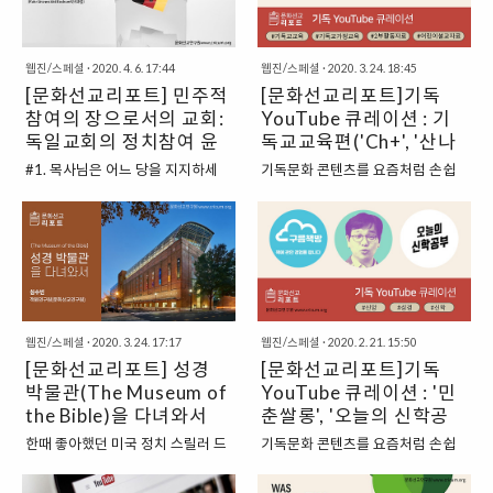
있다. 유명 유튜브 채널이나 관심 있
있다. 유명 유튜브 채널이나 관심 있
다룰 수 있도록 돕는 설명들과 다양
들을 “만나고”, 계속해서 복음을 “전
는 분야는 빠삭하게 혹은 손쉽게 접
는 분야는 빠삭하게 혹은 손쉽게 접
한 장비들에 대한 리뷰가 준비되어
하기” 위해서는 소셜미디어를 선택
근할 수 있지만, 그 외에도 더 많이
근할 수 있지만, 그 외에도 더 많이
있으니 교회에서 음향..
하지 않을 수 없게 된 것이다...
웹진/스페셜
·
2020. 4. 6. 17:44
웹진/스페셜
·
2020. 3. 24. 18:45
알려져야 하는 알짜배기 건강 기독
알려져야 하는 알짜배기 건강 기독
[문화선교리포트] 민주적
[문화선교리포트]기독
유튜브 콘텐츠도 곳곳에 있다는 사
유튜브 콘텐츠도 곳곳에 있다는 사
참여의 장으로서의 교회:
YouTube 큐레이션 : 기
실. 갑작스러운 온라인 예배로 인해
실. “교회에서 하는 이야기들.. 다 뻔
교회 사역자들이 너도 나도 크리에
독일교회의 정치참여 윤
하고 재미없겠지?”라고 생각하시는
독교교육편('Ch+', '산나
이터(?)가 되어 가고 있는 요즘... 조
분들, 혹은 “교회에서 이런 얘기도
리
의 하나님 말씀', '기댐')
#1. 목사님은 어느 당을 지지하세
기독문화 콘텐츠를 요즘처럼 손쉽
금 늦은 감이 있지만, 지금이라도 힘
해볼 수 있을까?”라고 생각하시는
요? 부교역자 사이에는 족보처럼 내
게, 많이 접할 수 있던 적이 있었을
겨워하고 계실 많은 분들께 추천하
분들을 위해 준비했습니다. 시시콜
려오는 교역 생활의 철칙들이 몇 가
까? 유튜브가 대세가 되면서 주변
기 위해 가지고 온 큐레이션!
콜한 교회 생활 이야기부터 기독교
지 있는데, 그중에 하나가 정치적 중
지인들이 유튜브를 시작했다는 소
Youtube를 처음 시작하고 편집하
라서 더욱 필요한 교양 지식들 등.
립성이다. 만약 교인 중에 누군가
식 전해주는 빈도도 점점 늘어나고
는 기초 방법들부터, 교회에서 필요
사회·문화 전반에서 일어나고 있고,
“전도사님은 (혹은 목사님) 어느 당
있다. 유명 유튜브 채널이나 관심 있
한 다양한 기초 디자인들까지. 포토
또 고민하고 있는 이야기들을 교회
을 지지하세요?”라고 묻는다면 주
는 분야는 빠삭하게 혹은 손쉽게 접
샵, 한컴오피스, 프리미어 등 다양한
안에서도 이야기해보기 위해 만들
저하지 말고 이렇게 답해야 한다는
근할 수 있지만, 그 외에도 더 많이
프로그램을 활용하는 방법들..
어진 채널들. 기독Youtube..
웹진/스페셜
·
2020. 3. 24. 17:17
웹진/스페셜
·
2020. 2. 21. 15:50
것이다. “저는 천당을 지지합니다.”
알려져야 하는 알짜배기 건강 기독
[문화선교리포트] 성경
[문화선교리포트]기독
아재 개그이기는 하지만 그만큼 교
유튜브 콘텐츠도 곳곳에 있다는 사
회 내에서 정치적 입장을 표명하는
박물관(The Museum of
실. 교회를 다니는 분들이라면 교회
YouTube 큐레이션 : '민
것이 얼마나 많은 문제를 야기했는
에서 ‘다음세대’에 대해 강조하는 것
the Bible)을 다녀와서
춘쌀롱', '오늘의 신학공
지를 보여주는 심각한 생존법이요
을 한 번씩은 들어봤을 것이다. 교회
부', '구름책방'
한때 좋아했던 미국 정치 스릴러 드
기독문화 콘텐츠를 요즘처럼 손쉽
처세술의 하나이다. 교회와 국가 또
에 아무리 경건한 예배와 성인을 위
라마 에서는 냉혹한 정치인 ‘Kevin
게, 많이 접할 수 있던 적이 있었을
는 교회와 정치라는 주제는 매우 오
한 좋은 프로그램들이 많이 준비되
Spacey’(프랭클린 언더우드 역)가
까? 유튜브가 대세가 되면서 주변