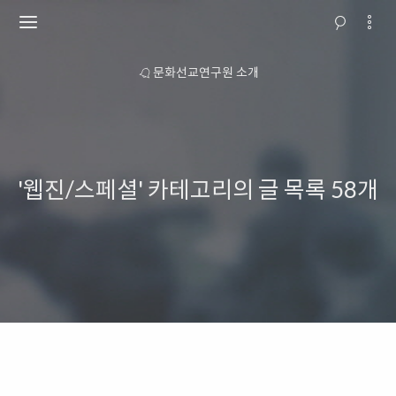
 안내
문화선교연구원 소개
교회행
'웹진/스페셜' 카테고리의 글 목록
58개