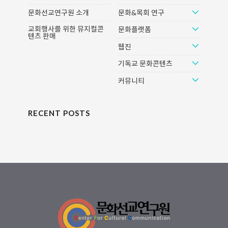
야를 막론하고 좋은 유튜브 콘텐츠
이러한 주제선정의 배경에는 신뢰
문화선교연구원 소개
문화&목회 연구
만 골라서 소개하고자 한다. 일명
가 무너진 현대에 대한 교회의 진단
'기독YouTube 큐레이션'이다. 이
이 있었기 때문이다. 교회는 스캔들
교회행사를 위한 뮤지컬콘
문화플랫폼
텐츠 판매
글을 보시는 분들도 추천하고 싶은
과 무기력으로 얼룩져 있고, 미래는
웹진
유튜브가 있다면 알려주시길. 1. 골
4차 산업혁명과 디지털화로 불투명
목교회 “아직 한국 교회에도 희망의
하며, 여론은 가짜뉴스와 극우화 그
기독교 문화콘텐츠
공동체가 있다! 골목 이곳저곳을 다
리고 포퓰리즘으로 그 어느 때보다
니며 행복한 교회를 찾아다니..
사실과 ..
커뮤니티
RECENT POSTS