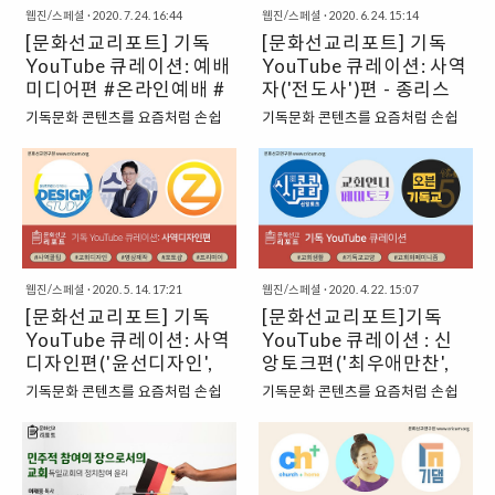
경우도..
해..
앞장서는 기독교 문화 콘텐츠들을
웹진/스페셜
·
2020. 7. 24. 16:44
웹진/스페셜
·
2020. 6. 24. 15:14
알게 되었다. 하지만 이미 신천지로
소개하고자 한다. 1. [번개탄TV]
[문화선교리포트] 기독
[문화선교리포트] 기독
인해 많은 것을 잃어버린 사람들은
“꺼져버린 연탄불을 다시 살아있는
YouTube 큐레이션: 예배
대중을 향해 “왜 이제야 심각성을
YouTube 큐레이션: 사역
불로 만들어 줄 수 있는 번개탄처
깨달은 것인가”와 같은 원망 섞인
미디어편 #온라인예배 #
자('전도사')편 - 종리스
럼”, 이 시대 그리스도인들의 마음에
고충을 토로했다고 한다. 그렇다. 우
교회음향미디어 #OBS #
찬TV, 헌이의 일상, 강림
기독문화 콘텐츠를 요즘처럼 손쉽
기독문화 콘텐츠를 요즘처럼 손쉽
은혜의 불을 다시 뜨겁게 살려낼 수
리는 지금까지 이단에 대해 추상적
라이브스트리밍
의 사이비톡톡
게, 많이 접할 수 있던 적이 있었을
게, 많이 접할 수 있던 적이 있었을
있는 콘텐츠가 되겠다는 의미에서
으로만 인식했지, 몰라도 너무 몰랐
까? 유튜브가 대세가 되면서 주변
까? 유튜브가 대세가 되면서 주변
채널 이름이 ‘번개탄TV’이다. 찬양
을지 모른다. 점점 더 새롭고 교묘해
지인들이 유튜브를 시작했다는 소
지인들이 유튜브를 시작했다는 소
과 설교, 토크쇼 등을 주제로 하는
지는 이단의 포교방법들. 알아야 경
식 전해주는 빈도도 점점 늘어나고
식 전해주는 빈도도 점점 늘어나고
다양한 프로그램이 준비되어 있고,
계할 수 있고, 알아야 대응할 수 있
있다. 유명 유튜브 채널이나 관심 있
있다. 유명 유튜브 채널이나 관심 있
매주 화,수,목 새로운 콘텐츠들이 업
고, 알아야 누군가를 구해줄 수 있지
는 분야는 빠삭하게 혹은 손쉽게 접
는 분야는 빠삭하게 혹은 손쉽게 접
데이트되기 때문에, 일상..
않을까? 그래서 ‘이단 대응’을 도와
근할 수 있지만, 그 외에도 더 많이
근할 수 있지만, 그 외에도 더 많이
줄 고맙고 슬..
웹진/스페셜
·
2020. 5. 14. 17:21
웹진/스페셜
·
2020. 4. 22. 15:07
알려져야 하는 알짜배기 건강 기독
알려져야 하는 알짜배기 건강 기독
[문화선교리포트] 기독
[문화선교리포트]기독
유튜브 콘텐츠도 곳곳에 있다는 사
유튜브 콘텐츠도 곳곳에 있다는 사
YouTube 큐레이션: 사역
YouTube 큐레이션 : 신
실. 1. [헤븐리 정간사] - ‘정간사팁’
실. 온라인은 오늘날 세계 대다수의
“뭐든지 교회에 도움되는 이야기를
디자인편('윤선디자인',
사람들이 살고 있는 곳이다. 사람들
앙토크편('최우애만찬',
하는 유튜버”라고 소개하는 유튜브
은 소셜미디어를 통해 지식을 얻고,
'페이스시그널', '옹골진
'교회언니 페미토크', '오
기독문화 콘텐츠를 요즘처럼 손쉽
기독문화 콘텐츠를 요즘처럼 손쉽
채널. 이 중에 ‘정간사팁’이라는 재
소통하며 위로받기도 한다. 그럼에
TV')
븐기독교')
게, 많이 접할 수 있던 적이 있었을
게, 많이 접할 수 있던 적이 있었을
생목록에 들어가면, 설교 영상을 제
도 지금껏 이 공간으로 직접 찾아와
까? 유튜브가 대세가 되면서 주변
까? 유튜브가 대세가 되면서 주변
작하거나 혹은 라이브로 송출할 때
서 사람들과 소통하려는 교회나 사
지인들이 유튜브를 시작했다는 소
지인들이 유튜브를 시작했다는 소
필요한 꿀팁들이 다 모여 있다. 이밖
역자들은 많이 없었다. 하지만 요즘
식 전해주는 빈도도 점점 늘어나고
식 전해주는 빈도도 점점 늘어나고
에도 예배에 사용되는 음향 장비를
과 같은 팬데믹 시대는 다르다. 성도