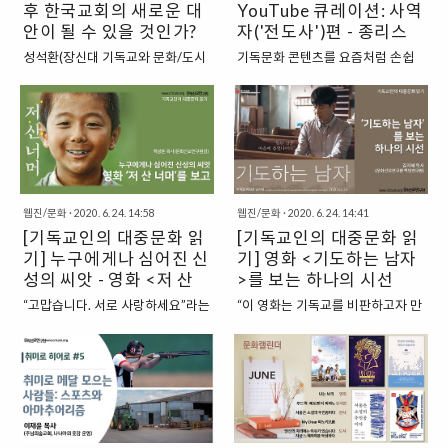
로 인해서 주변 사람들에 대한 경계
후 한국교회의 새로운 대
YouTube 큐레이션: 사역
를 것이다. 어떤 이들은 이 모든 것
심이 늘어나면서 더더욱 사람들과
안이 될 수 있을 것인가?
이 지나가면 다시 예전 그대로의 삶
자('전도사')편 - 종리스
의 대면 접촉을 피하려는 심리와 행
을 되돌릴 수 있을 것이라고 생각하
(1)
찬TV, 헌이의 일상, 강림
성석환(장신대 기독교와 문화/도시
기독문화 콘텐츠를 요즘처럼 손쉽
동이 더해져서 일부 마케팅 연구자
겠지만, 사실상 그것은 어려운 일이
의 사이비톡톡
공동체연구소장) ‘코로나19 이후의
게, 많이 접할 수 있던 적이 있었을
와 트렌드에 관심 있는 사람 정도만
다. 물론 어떤 것들은 ‘정상’으로 돌
교회가 어떻게 달라져야 하는지’에
까? 유튜브가 대세가 되면서 주변
알고 있던 ‘언택트(untact)’가 대부
아갈 수 있겠다. 하지만 이 세계에는
관해 신학자들과 목회자들의 고민
지인들이 유튜브를 시작했다는 소
분 사람들이 알 정도까지 되었다. 요
많은 변화가 있을 것이고, 결과적으
이 깊어지고 있다. 오히려 신자들은
식 전해주는 빈도도 점점 늘어나고
즘 교회는 ‘언택트’(untact)’ 활동의
로 교회들은 2019년과는 다르게
‘코로나19’로 인해 변화된 일상의
있다. 유명 유튜브 채널이나 관심 있
일종인 온라인 예배를 둘러싼 논의
존재하고 또 다르게 바라봐야 할 것
방식을 신앙생활에 적용하는 일을
는 분야는 빠삭하게 혹은 손쉽게 접
가 ..
이다. 이것은 꽤 흥미로운 일이면서
어려워하지 않는 듯하다. ‘온라인 예
근할 수 있지만, 그 외에도 더 많이
도 동시에 무서운 ..
웹진/문화
·
2020. 6. 24. 14:58
웹진/문화
·
2020. 6. 24. 14:41
배’를 ‘시청 혹은 관람’하고 헌금을
알려져야 하는 알짜배기 건강 기독
[기독교인의 대중문화 읽
[기독교인의 대중문화 읽
은행계좌로 입금하는 행위는 ‘코로
유튜브 콘텐츠도 곳곳에 있다는 사
기] 누구에게나 심어진 신
기] 영화 <기도하는 남자
나19’ 이후로 돌아갈 수 없게 된 우
실. 온라인은 오늘날 세계 대다수의
리의 일상만큼 우리의 신앙생활도
성의 씨앗 - 영화 <저 산
사람들이 살고 있는 곳이다. 사람들
>를 보는 하나의 시선
크게 바꿔 놓을 것이다. 이제 발 빠
은 소셜미디어를 통해 지식을 얻고,
너머>를 보고
“고맙습니다. 서로 사랑하세요”라는
“이 영화는 기독교를 비판하고자 만
르게 온라인 시스템을 갖추고 콘텐
소통하며 위로받기도 한다. 그럼에
말을 남기고 세상을 떠난 김수환 추
든 영화가 아닙니다.” 강동헌 감독은
츠 제작에 나서야 하는 것일까? ‘온
도 지금껏 이 공간으로 직접 찾아와
기경(1922-2009)의 삶과 죽음은
오히려 영화 가 “모든 이들이 가진
라인 교회/예배’의 가능성이 여러
서 사람들과 소통하려는 교회나 사
그 어떤 이의 생애보다도 더 깊은 인
고민을 다루고 있다”고 이야기한다.
측면에서 점검되고 있다. 그런데 이
역자들은 많이 없었다. 하지만 요즘
상을 남겼다. 2009년 2월의 기억을
영화에서 개척교회 사모 정인으로
에 대한 결정적 충분조건은 ‘신앙공
과 같은 팬데믹 시대는 다르다. 성도
되살려 보면 그가 선종1)한 후 5일
등장하는 류현경 배우는 “누구나 한
동체’의 형성이 가능해야 한다는 것
들을 “만나고”, 계속해서 복음을 “전
의 장례 기간에 명동 성당에 수만의
번쯤 겪게 되는 인생의 소용돌이를
이다. 이전과 같은 ‘조직적’ 소속감
하기” 위해서는 소셜미디어를 선택
인파가 몰려 수 킬로미터에 이르는
표현한 영화”라고 밝힌다. 경제적인