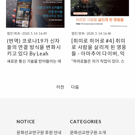
문화선교연구원에서 기획간사로 섬
기 위해 가지고 온 큐레이션!
2014년부터 Thomas E. Golden
래하고 있다. 전 세계 대부분의 교회
기고 있는 임주은입니다.. 진행자:
Youtube를 처음 시작하고 편집하
Jr. Professor of Catholic
들이 매주 예배를 위해 모일 수 없거
특별히 오늘 다룰 드라마 는 ‘웰메이
는 기초 방법들부터, 교회에서 필요
Theology 즉, 가톨릭 신학을 위해
나 신앙 공동체로서 함께 한자리에
드 심리극’이라고 불리는데요. 각 인
한 다양한 기초 디자인들까지. 포토
기부한 토마스 골덴 주니어 석좌교
모여 친교할 수 없기 때문에, 이에
물들이 어렸을 때 경험했던 사건들
샵, 한컴오피스, 프리미어 등 다양한
수이다. 저자와의 짧은 인연은
해당하는 다수의 사람들은 이 일이
에 대한 기억이 지금까지 행동에도..
프로그램을 활용하는 방법들..
웹진/목회
·
2020. 5. 14. 16:49
웹진/문화
·
2020. 5. 14. 16:40
2007년 9월-2008년 8월까지
교회를 괴롭게 하는 일이라고 말한
(번역) 코로나19가 신자
[취미로 히어로 #4] 취미
YDS의 리서치 프로그램에 참여하
다. 그런데 만약 이 팬데믹이 교회를
들의 연결 방식을 변화시
로 사람을 살리게 된 영웅
던 기간 중이었다. 부임 전부터 유명
섬기는 것뿐만 아니라, 도리어 교회
세가 컸던 베르거 교수는, 호기심 반
키고 있다 By Leah
를 '구하고' 있는 것이 실상이라면
들 - 아마추어 다이버, 익
기대 반 청강생 자격으로 들어갔던
어떨까? 대부분의 교회들이, 강제적
Davenport
스트림등반가, 폭주족 등
새로운 통신 기술을 받아들이는 데
"히어로들은 자기 직업이 있다. 스
수업의 첫 시간에 겸손하면서도 친
으로 급진적 방향 전환을 하지 않는
있어서 교회는 일반적으로 가장 앞
파이더맨은 피자 배달부, 슈퍼맨은
절한 말투로 짧게 자신을 소개한 다
다면, 그들은 계속해서 소외나 무관
서 있었다. 구텐베르크의 인쇄기에
신문사 직원. 그들은 돈 벌기 위함이
음 오히려 당시 10대 아들 때문에
심, 그리고 쇠퇴의 길로 행할 수밖에
서 처음으로 인쇄된 책은 성경이었
아닌, 취미로 히어로 활동을 한다.
고민이 많다는 말을 푸념하듯이 해
없지 않을까? 만약 이 팬데믹이 수
으며, 1950년대와 60년대에 ‘빌리
정말 중요한 일은 취미로 하는 게 나
이전
다음
서 함께 웃었던 기억이 있다. 또한
많은 교회들로 하여금 실제로 그 규
그레이엄’은 위성방송 기술을 이용
을지도 모른다. 하지만 그 취미가 세
이론만이 아니라 교내에서 다양한
모와 영향력에 있어서 더욱 성장하
하여 전 세계적인 텐트 부흥집회를
상을 구할지도." 이 시리즈를 시작하
기도모임을 주관하는 실천..
는 방식으로 변화하도록 강권하는
만들기도 했다. 앱스토어나 유튜브
며 적었던 글이다. 이번 회에서는 취
것이라면 어떨까? 그런 ..
를 잠시 훑어보아도 수십 가지의 성
미로 해온 일들이 실제로 누군가를
경 읽기 앱, 성경 읽기 계획, 설교 팟
구하게 된 특별한 사연들을 소개해
NOTICE
CATEGORIES
캐스트를 볼 수 있다. 최근의 ‘그 사
보려 한다. 2018년 태국의 한 동굴
건’이 일어나기 전까지 교회는 주일
에 17일간 갇혀 있던 13명의 유소
문화선교연구원 후원 안내
문화선교연구원 소개
날 드리는 회중 예배와 평일 저녁에
년 축구팀이 구조된 일이 있다. 그들