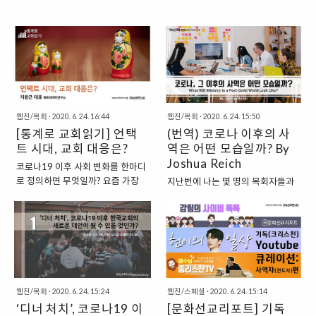
웹진/목회
·
2020. 6. 24. 16:44
웹진/목회
·
2020. 6. 24. 15:50
[통계로 교회읽기] 언택
(번역) 코로나 이후의 사
트 시대, 교회 대응은?
역은 어떤 모습일까? By
Joshua Reich
코로나19 이후 사회 변화를 한마디
로 정의하면 무엇일까? 요즘 가장
지난번에 나는 몇 명의 목회자들과
핫한 단어인 ‘언택트(untact)’가 코
함께 ‘줌(화상회의 앱)’으로 대화하
로나19 이후 사회를 가장 함축적으
였는데, 우리는 그 대화에서 코로나
로 설명하고 있다. 코로나19 이전에
이후의 시대에서 ‘무엇이 효과가 있
‘언택트(untact)’라는 단어가 나올
고 무엇이 효과가 없는지’에 대한 이
정도로 비대면 접촉이 늘어난 것은
야기를 나눴다. 대화가 진행되면서
비대면 접촉이 기능적 편리성을 제
우리는 코로나 이후에 교회가 겪을
공해 줄 뿐만 아니라 인간관계를 축
일들이 무엇인지에 대해 논의하게
웹진/목회
·
2020. 6. 24. 15:24
웹진/스페셜
·
2020. 6. 24. 15:14
소하고자 하는 현대인의 관성에 부
되었다. 분명 다가올 세상은 코로나
‘디너 처치’, 코로나19 이
[문화선교리포트] 기독
합하기 때문이다. 그런데 코로나19
이전인 1월 달의 모습과는 많이 다