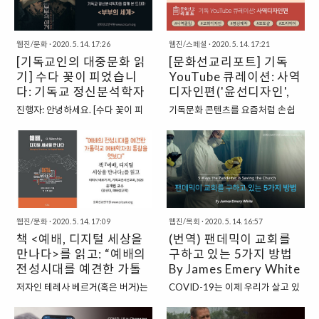
인적 교류들이 제한되면서 이른바
나갔다.. 주변 아이들에게 나눠주는
속에 남겨졌던 베토벤. 좌절과 고통
다니..참 대단하다. 그런데 특별한
뉴노멀(new normal)이라는 관계
‘미션’(?) 후에 신나게 놀이터에서
으로 점철되었던 베토벤의 삶을 ..
누군가만의 이야기는 아닌 거 같다.
맺기 방식이 자리하고 있습니다. 거
노는 게 다였다. “전도”란 단어가 주
한국 등 어..
웹진/문화
·
2020. 5. 14. 17:26
웹진/스페셜
·
2020. 5. 14. 17:21
시적인 차원에서는 그동안 거스를
는 거룩한 부담감이 과도한 부담으
[기독교인의 대중문화 읽
[문화선교리포트] 기독
수 없다고 여겨지던 ‘세계화’에 대한
로 다가올 수 있는데, 큰 열매를 바
기] 수다 꽃이 피었습니
YouTube 큐레이션: 사역
물음이 제기되고, 안전이나 경제적
라기보다 전도가 즐거운 것이란 기
충격 완화를 위해 개인과 국가 간 장
다: 기독교 정신분석학자
억으로 남으면 좋겠다는 마음에서
디자인편('윤선디자인',
벽이 더욱 높아지는 지역화가 도래
기획한 활동이었다. 전도 받는 이들
와 함께 본 드라마 <부부
'페이스시그널', '옹골진
진행자: 안녕하세요. [수다 꽃이 피
기독문화 콘텐츠를 요즘처럼 손쉽
할 것이라고 합니다. 일하고, 공부하
에게도 좋은 인상을 줄 수 있는 방법
의 세계>
TV')
었습니다] 네 번째 시간은 장정은 교
게, 많이 접할 수 있던 적이 있었을
며, 여가를 보내고, 서로 관계맺는
을 고민하다가 풍선에 “친구가 되어
수님을 모시고 기독교 정신분석학
까? 유튜브가 대세가 되면서 주변
삶의 방식의 변화들이야 피할 수 없
줄게요, 이웃이 되어줄게요”라고 써
적으로 본 드라마 에 대해 이야기 나
지인들이 유튜브를 시작했다는 소
다지만, 가뜩이나 만연했던 각자도
붙였다. 왕왕 잊어버리고 오해받기
눠보려고 하는데요. 저는 오늘 진행
식 전해주는 빈도도 점점 늘어나고
생의 분위기가 코로나 사태 이후 더
일쑤인 교회의 의미를 잘 담은 말이
을 맡은 문화선교연구원의 책임연
있다. 유명 유튜브 채널이나 관심 있
욱 강화될지도 모르겠습니다. 질병
아닐까 싶었다. 그리스도께서 나의
구원 김지혜입니다. 각자 자기소개
는 분야는 빠삭하게 혹은 손쉽게 접
에 대한 두려움이 배재와 차별, 심지
친구가 되어주시고 이웃이 되어주
한번 부탁드릴게요. 장정은: 안녕하
근할 수 있지만, 그 외에도 더 많이
어 혐오의 정서를 부추기면서 ..
셨듯이 다른 이에게..
웹진/문화
·
2020. 5. 14. 17:09
웹진/목회
·
2020. 5. 14. 16:57
세요. 저는 이화여대에서 기독교학
알려져야 하는 알짜배기 건강 기독
책 <예배, 디지털 세상을
(번역) 팬데믹이 교회를
과 목회상담을 가르치고 있는 장정
유튜브 콘텐츠도 곳곳에 있다는 사
은 교수입니다. 저를 더 소개하자면,
만나다>를 읽고: “예배의
실. 갑작스러운 온라인 예배로 인해
구하고 있는 5가지 방법
미국에서 정신분석 수련을 받고 왔
교회 사역자들이 너도 나도 크리에
전성시대를 예견한 가톨
By James Emery White
으며 주로 정신분석 종교에 대해 관
이터(?)가 되어 가고 있는 요즘... 조
릭교 예배학자의 통찰을
저자인 테레사 베르거(혹은 버거)는
COVID-19는 이제 우리가 살고 있
심을 두고 가르치고 있습니다. 임주
금 늦은 감이 있지만, 지금이라도 힘
엿보다”
예일신학대학원(Yale Divinity
는 세상에서 전염병으로 간주되어
은: 저는 오늘 함께 이야기를 나눌,
겨워하고 계실 많은 분들께 추천하
School, YDS) 예배학 교수이며,
육체적 사망과 재정적 황폐화를 초