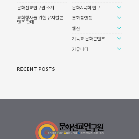
모이는 성경 공부 등 일주일 단위의
을 구한 영웅 중에는 호주 출신의 의
문화선교연구원 소개
문화&목회 연구
리듬을 중심으로 돌아갔고 있었다.
사 ‘리처드 해리스’도 있었다. 그의
그러나 코로나 19이라는 세계적 유
직업은 마취과 의사인데 세계 곳곳
교회행사를 위한 뮤지컬콘
문화플랫폼
텐츠 판매
행병은 인류와 교회를 새롭고 전례
의 동굴을 잠수하여 탐험하는 취미
웹진
가 없는 현실로 밀어 넣었다. 전 세
를 갖고 있었다. 취미라고 하기에는
계적으로 30억 명이 넘는 사람들이
너무나 특별한 능력이지만, 그 일이
기독교 문화콘텐츠
집 안으로 피신해서 가족의 일원이
생업은 아니었다는 의미이다. 13명
아닌 누구와도 거리를 ..
의 유소년..
커뮤니티
RECENT POSTS