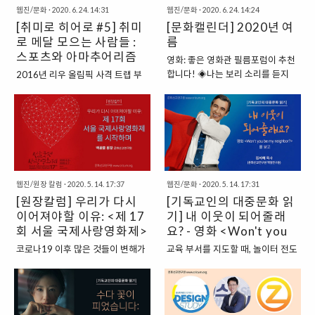
은 아니더라도 신앙과 가치..
하지 않을 수 없게 된 것이다...
웹진/문화
·
2020. 6. 24. 14:31
웹진/문화
·
2020. 6. 24. 14:24
조문 행렬을 이루었다. 당시에 언론
어려움 혹은 어떠한 위기로 인해 찾
[취미로 히어로 #5] 취미
[문화캘린더] 2020년 여
은 그런 분위기를 “김수환 추기경
아오는 진퇴양난의 상황 가운데 누
신드롬”이라 부르며 하나의 사회 현
로 메달 모으는 사람들 :
구나 겪는 갈등과 고민을 담고자 했
름
상으로 명명하기도 하였다. 암울한
다는 것이다. 상가건물 지하에서 작
스포츠와 아마추어리즘
영화: 좋은 영화관 필름포럼이 추천
군사 독재 시절, 87년 6·10 항쟁 당
은 개척교회를 섬기면서 대리운전
합니다! ◈나는 보리 소리를 듣지
2016년 리우 올림픽 사격 트랩 부
시 학생들을 진압하기 위해 몰려온
과 편의점 아르바이트로 생계를 유
못하는 가족 사이에서 유일하게 소
문에서 동메달을 딴 에드워드 링(Ed
전경들을 향해 “나를 밟고 가라!”라
지하는 목사 태욱(박혁권)과 아내
리를 들을 수 있는 열한 살 아이 보
Ling)은 인터뷰에서 ‘빨리 농장에 돌
고 외쳤던 유명한 그의 일화가 상징
정인(류현경). 당장 재개발 때문에
리. 보리는 ‘듣고’ 소통하는 사람들
아가 옥수수를 돌봐야 한다’고 말했
하듯이, 그는 인권의 수호자이자 민
교회 공간을 비워줘야 하고, 얼마 되
의 일상이 결코 당연하게 느껴지지
다. 그는 아버지와 함께 옥수수 농장
주화 운동의 든든한 지지자였고, 언
지 않는 성도 중 일부는 대형교회로
않는 않습니다. 순수한 아이가 가족
을 운영하고 있는데 농번기와 겹친
제나 사회적 약자의 편이 되어 주며
이동하기도 한다. 지독한 경제난 속
들과 같아지고 싶은 마음에 특별한
올림픽 시기 때문에 서둘러 귀국했
종교의 벽을 넘어 사랑을 실천함으
에서 하루하루 버텨나가던 어느 날,
소원을 빌게 되며 벌어지는 사랑스
다고 한다. 전 세계에서 가장 운동을
로써 ..
갑작스러운 소식이 들려온..
웹진/원장 칼럼
·
2020. 5. 14. 17:37
웹진/문화
·
2020. 5. 14. 17:31
러운 성장 드라마입니다. ‘장애’를
잘하는 사람들이 모이는 올림픽에
[원장칼럼] 우리가 다시
[기독교인의 대중문화 읽
바라보는 기존의 사회적 시선에서
서 전업 스포츠인이 아닌, 다른 직업
이어져야할 이유: <제 17
벗어나 새로운 방식으로 접근한다
기] 내 이웃이 되어줄래
을 갖고 있는 이들이 메달을 따는 경
는 점에서 영화계에서 높이 평가받
우가 꽤 많다. 같은 올림픽에서 유도
회 서울 국제사랑영화제>
요? - 영화 <Won't you
고 있습니다. *영화 는 좋은 영화관
여자 48kg급 금메달을 딴 파울라
를 시작하며
be my neighbor?> 를 보
코로나19 이후 많은 것들이 변해가
교육 부서를 지도할 때, 놀이터 전도
필름포럼에서도 상영합니다. 공연
파레토는 내과의사이다. 그녀는 한
고
고 있습니다. 지금까지 당연하게 여
를 한 적이 있다. 초청 잔치를 앞두
◈뮤지컬 루드윅: 베토벤 더 피아노
국의 정보경을 꺾고 금메달을 목에
겨지던 것들이 과거의 유물이 되고
거나 특별한 선물을 준비한 것도 아
베토벤 탄생 250 주년을 맞아 뮤지
걸었다. 운동 하나만 잘하기도 힘든
새로운 질서들이 만들어지고 있습
니었다. 그저 날 좋은 어느 주일날,
컬 가 돌아왔습니다. 청력에 이어 사
데, 거기다 올림픽에 나갈 정도인데
니다. 코로나로 인해 오프라인상의
예배를 드린 후 풍선을 하나씩 들고
랑하는 사람마저 잃고 완전한 고독
의사로서의 직업도 성실히 하고 있