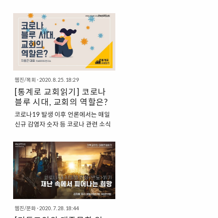
웹진/목회
·
2020. 8. 25. 18:29
[통계로 교회읽기] 코로나
블루 시대, 교회의 역할은?
코로나19 발생 이후 언론에서는 매일
신규 감염자 숫자 등 코로나 관련 소식
을 구체적으로 발표하고, 사람들은 ‘어
제 어디서 몇 명 발생했다’는 말로 하루
를 시작한다. 가뜩이나 ‘나도 걸릴 수 있
다’는 불안감이 있는 사람들에게 매일
늘어나는 감염자 숫자는 불안감과 우울
감에 더 깊게 빠지게 하였다. 경기연구
원 실태조사에 따르면, 국민의 20%가
코로나19로 수면장애를 겪고 있다. 이
웹진/문화
·
2020. 7. 28. 18:44
러다 보니 사람들이 정신건강의학과를