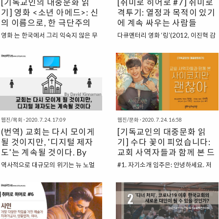
[기독교인의 대중문화 읽
[취미로 히어로 #7] 취미로
세상”을 모토로 하는 신흥 기술 기반 사
본의 지배로부터 독립하고자 수고했던
기] 영화 <소년 아메드>: 신
격투기: 열정과 목적이 있기
역을 하나의 검증된 사역으로 인정하고
많은 독립 운동가들이 교회를 중심으로
의 이름으로, 한 극단주의
에 계속 싸우는 사람들
있다. 베넥은 피츠버그신학교에서 공부
활동하였다는 것을 확인할 수 있다. 서
무슬림 소년의 믿음
하는 동안 가상 현실 사역의 잠재력을
로 대척점에 있지만, 그 대표적인 기독
영화 는 한국에서 그리 익숙지 않은 무
다큐멘터리 영화 ‘링’(2012, 이진혁 감
처음으로 고려했다고 말했다. 그는 과
교인이 김구와 이승만이다. 또한 기독
슬림을 다룬다. 지난 해, 봉준호 감독의
독)은 20대 후반 여성 복서 박주영의
학과 신학에 초점을 맞춘 세계 최초 목
교인이자 민족 시인인 윤동주를 배출한
과 황금종려상을 두고 경쟁하고 감독상
이야기를 그렸다. 1896년 제1회 아테
회학 박사 프로그램 코호트의 일원이었
간도의 용정마을도 교회를 중심으로 항
을 받은 이 영화의 감독은 벨기에의 다
네 올림픽부터 지금까지 유일하게 ‘금
다. 신학교에서 베넥은 인공 지능, 로봇
일 투쟁을 펼친 지역이었다. 한국 기독
르덴 형제이다. 이제껏 두 차례의 황금
녀’의 영역이었던 복싱이 2012년 런던
공학 및 트랜스휴머니즘..
교는 초기부터 공공성에 대해 고민했던
종려상 수상(, )과 각본상(), 심사위원대
올림픽에 여자복식 정식종목으로 채택
공적 교..
상( 북클럽 코로나바이러스감염증-19
되었다. 이 영화는 세계 최초 여자 복싱
의 확산은 지금까지와는 다른 새로운
올림픽 금메달리스트가 되기 위해 모든
일상(New Normal)을 여는 촉발제가
것을 건 여성의 이야기를 그렸다.당시
웹진/목회
·
2020. 7. 24. 17:09
웹진/문화
·
2020. 7. 24. 16:58
되었습니다. 전 세계적으로 경제, 교육,
28세 적지 않은 나이에 처음 링에 오른
(번역) 교회는 다시 모이게
[기독교인의 대중문화 읽
문화 등의 영역에서 다양한 방식으로
박주영은 서울대 대학원 아시아 연구소
될 것이지만, '디지털 제자
기] 수다 꽃이 피었습니다:
비대면적 시도들이 ��
에서 일하고 있었고 청소년ㆍ가족폭력
도'는 계속될 것이다. By
교회 사역자들과 함께 본 드
www.cricum.org
상담사 등 수많은 자격증을 보유한 전
David Kinnaman
라마 <사이코지만 괜찮아>
문인이었다. 그리고 7급 공무원 필기시
역사적으로 대규모의 위기는 뉴 노멀
#1. 자기소개 임주은: 안녕하세요. 저
험을 합격하여 최종면접만을 앞두고 있
(New Normal; 새로운 규범)을 만들었
는 문화선교연구원 기획간사 임주은 전
었으나 안정된 생업의 길을 잠시 내려
다. ‘디지털 제자도’는 뉴 노멀이다. 급
도사입니다. 오늘은 드라마 를 가지고
놓고 복싱의 길에 들어섰다. 영화 ‘링’은
격한 도전에 대응하여 교회, 기업 및 기
[기독교인의 대중문화 읽기: 수다꽃이
그러한 열정을 가감 없이 잘 보여주었
타 기관이 수행하는 변화는 종종 장기
피었습니다]를 진행해보려고 합니다.
기에 많은 이들에게 공감을 주..
적인 변형으로 이어진다. 예를 들어 대
함께 자리해주신 분들은 현재 각자 교