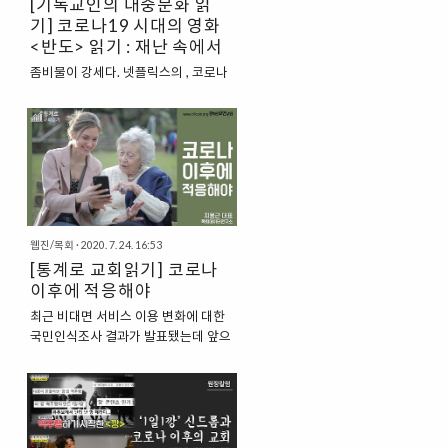
[기독교인의 대중문화 읽
더 많이 찾고 있다. 빅데이터 분석으로
기] 코로나19 시대의 영화
보면 올해 초에는 코로나 연관어로 ‘확
<반도> 읽기 : 재난 속에서
산’과 ‘안전’이라는 단어가 주를 이루다
피어나는 희망
가 4월 이후 ‘위기’라는 단어가 급부상
좀비물이 강세다. 넷플릭스의 , 코로나
하더니 지금까지 지속적으로 ‘위기’가
19 이후 처음으로 100만 관객을 넘은
커지고 있는 상황이다. 이 정도면 대한
, 그리고 까지. 특히 는 코로나19 이후
민국 전체가 우울과 불안 가운데 빠져
첫 블록버스터로, 연상호 감독의 천만
있다고 해도 과언이 아니다. ..
영화 와 애니메이션 의 세계관을 이으
며 칸 영화제에 공식 초청되었단 소식
에 개봉 전부터 많은 이들의 관심을 자
아냈다. 보다 신파적 요소는 짙어졌지
만 4DX로 체험하는 영화의 액션이 의
웹진/목회
·
2020. 7. 24. 16:53
매력이다. 코로나19의 여파로 특수를
[통계로 교회읽기] 코로나
누리고 있는 OTT(넷플릭스, 유튜브 등
이후에 적응해야
동영상 플랫폼)에 대항해 는 4DX,
ScreenX, SUPER 4D, IMAX 등 다양
최근 비대면 서비스 이용 변화에 대한
한 특수관 포맷에서 누릴 수 있는 영화
국민인식조사 결과가 발표됐는데 앞으
적 경험을 무기로 내세운 듯 하다. 올해
로 비대면 서비스 이용 의향률이 지금
최고 흥행작인 보다 많은 사전예매량을
까지의 경험률보다 압도적으로 높았다.
기록했으며(13만), 국내(35만)를 넘어
이러한 비대면 서비스가 부정적 변화가
대만, 싱가포르 등 아시아에서도 첫날
아니라 긍정적 변화라고 인식하는 비율
압도적..
도 훨씬 높았다. 이러한 사회 트렌드의