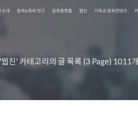
 소개
문화&목회 연구
문화플랫폼
웹진
기독교 문화콘텐츠
교회행사를 위한 뮤지컬콘텐츠 판매
'웹진' 카테고리의 글 목록 (3 Page)
1011