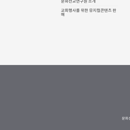
문화선교연구원 소개
이 다 모여 있다. 이밖에도 예배에 사용
되는 음향 장비를 다룰 수 있도록 돕는
교회행사를 위한 뮤지컬콘텐츠 판
설명들과 다양한 장비들에 대한 리뷰가
매
준비되어 있으니 교회에서 음향..
문화