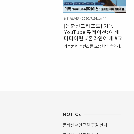
해 서로 교제를 이어갔다. 그런데 이제
와서 왜 다시 교회로 돌아와야 하는가?
많은 교회가 다시 모임들을 재개하고
웹진/스페셜
·
2020. 7. 24. 16:44
있거나, 곧 그렇게 할 예정이다. 그러나
[문화선교리포트] 기독
새롭게 재개된 예배에는 뭔가 익숙하지
YouTube 큐레이션: 예배
않은 느낌을 주는 것들이 있다. 우리의
미디어편 #온라인예배 #교
민감성은 고조되었고, 의견 차이는 수
회음향미디어 #OBS #라이
면 위로 떠올랐으며, 어색하고 불편한
기독문화 콘텐츠를 요즘처럼 손쉽게,
브스트리밍
의례들과 좌절감을 주는 제약들을 견뎌
많이 접할 수 있던 적이 있었을까? 유튜
야 한다. 더군다나, 우리가 아무리 안전
브가 대세가 되면서 주변 지인들이 유
한 환경을 만든다고 하더라도, 어떤 교
튜브를 시작했다는 소식 전해주는 빈도
인들은 여전히 교회에 오지 못하는 상
도 점점 늘어나고 있다. 유명 유튜브 채
황이다. 이 모든 것을 염..
널이나 관심 있는 분야는 빠삭하게 혹
은 손쉽게 접근할 수 있지만, 그 외에도
더 많이 알려져야 하는 알짜배기 건강
기독 유튜브 콘텐츠도 곳곳에 있다는
사실. 1. [헤븐리 정간사] - ‘정간사팁’
“뭐든지 교회에 도움되는 이야기를 하
는 유튜버”라고 소개하는 유튜브 채널.
NOTICE
이 중에 ‘정간사팁’이라는 재생목록에
들어가면, 설교 영상을 제작하거나 혹
문화선교연구원 후원 안내
은 라이브로 송출할 때 필요한 꿀팁들