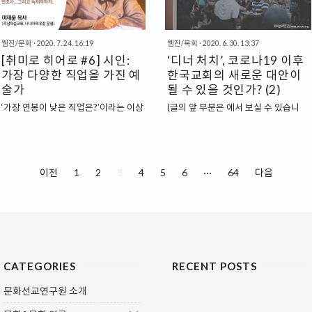
공황 이후 교회는 사회 복지의 중요한
회에서 사역을 하고 계신 전도사님들인
공급자가 되었고 이 모델은 오늘날까지
데요. 사역자들이 본 드라마 는 어떨지,
계속 유지되고 있다. 또한, (미국의 경
또 드라마 내용을 통해 기독교적 관점
웹진/문화
·
2020. 7. 24. 16:19
웹진/목회
·
2020. 6. 30. 13:37
우) 9·11 이후 긴급 상황에 대한 계획
혹은 교회에서 더 깊이 할 수 있는 이야
[취미로 히어로 #6] 시인:
‘디너 처치’, 코로나19 이후
과 훈련이 교회 안에서 증가했다. 우리
기들이 있을 것 같아서 초대했습니다.
가장 다양한 직업을 가진 예
한국교회의 새로운 대안이
는 코로나19로부터 비슷한 영향을 볼
반갑습니다~ 먼저, 간단하기 자기소개
술가
될 수 있을 것인가? (2)
것이다. 위기에 처한 미국인들의 영적
를 부탁드립니다. 이채인: 제 이름은 이
인도에 대한 갈망이 커지는 것뿐만 아
채인입니다. '주님의교회' 발달장애부
‘가장 연봉이 낮은 직업은?’이라는 이상
(글의 앞 부분은 에서 보실 수 있습니
니라, 유행병으로 인해 교회는 회중을
서에서 4년째 섬기고 있습니다. 장해
한 설문조사에 늘 빠지지 않고 1,2위를
다) ‘디너 처치’의 ‘식탁/음식의 신학’ 또
섬기고 그들에게 도달하는 방식에 혁신
림: 제 이름은 장해림이고요. 제가 섬기
차지하는 직업은 바로 ‘시인’이다. 30
한 가지 주목해야 할 신학적 강조점은
을 가져야 했다.. 전례 없는 ‘단절’의 시
는 교회는 ‘예설교회’이고, 주로 일터목
만 원. 2007년 한국일보가 신춘문예
바로 ‘상황적’이라는 것이다. 켄달도 그
기에 사람들을 ‘연결’하는 데에, 교회는
회에 대해 고민하는 사역자나 성도들이
등단 작가 100명을 대상으로 조사한
렇지만, 앞서 언급한 시애틀의 지도자
이전
1
2
3
4
5
6
···
64
다음
중요한 역할을 수행..
함께 모여서 예배를 드리고 있어요. ..
결과 나온 시인의 연평균 수입액. 이래
포스너 목사도 그의 저서 ‘Dinner
가지고 직업(자아실현의 장이자 생계
Church(2017)’에서 이러한 특징을 설
유지의 수단)이라고 말할 수 있겠느냐
명하고 있다. 그는 처음 새로운 디너 처
마는, 시인은 인류의 역사에 빼놓을 수
치를 시작할 때 먼저 한 일이 시애틀이
없는 중요한 역할을 해온 사람들이다.
라는 도시를 사회학적으로 이해하는 것
상황이 이러하기에 시인들은 거의 대부
이었다고 증언한다. 결국 자신들의 공
분 별도의 생업을 갖고 있다. 예를 들어
동체가 도시 가운데 있지만 도시인들로
CATEGORIES
RECENT POSTS
보자면, (참고로 문단에 정식 등단하고
부터 고립되어 멀리 있었다는 사실을
수상 경력이 있는 사람들을 기준으로
알게 되었다. 도시인들에게 필요한 것
문화선교연구원 소개
언급하려 한다.) 2019년 ‘액자 속의 바
들에 대한 고민보다는 건물을 지어놓고