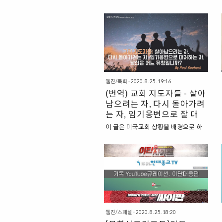
웹진/목회
·
2020. 8. 25. 19:16
(번역) 교회 지도자들 - 살아
남으려는 자, 다시 돌아가려
는 자, 임기응변으로 잘 대
처하는 자. 당신은 어느 유
이 글은 미국교회 상황을 배경으로 하
형입니까? By Geoff
고 있습니다. - 편집자 주 당신이 교회
Surratt
지도자라면 지금 가장 중요한 질문은
바로, “언제” 그리고 “어떻게” 대면 모
임을 재개해야 하는가이다. 모임을 중
단한 적이 없는 교회도 있고, 여러 유명
한 교회에서는 모임이 이미 재개되기도
했다. 하지만 대부분의 교회에게는 모
임을 재개하라는 압력이 점점 커지고
웹진/스페셜
·
2020. 8. 25. 18:20
있다. 코로나19 바이러스의 새로운 단