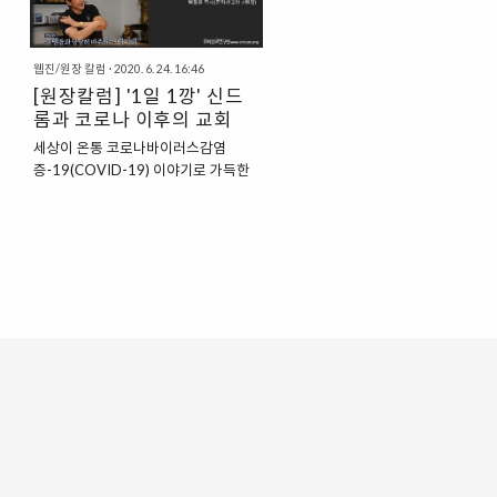
급속한 변화 속에 한국교회는 어디로
가고 있는가? 모두가 불안하다. 이전처
럼 다시 돌아가고 싶어도 갈 수가 없다.
웹진/원장 칼럼
·
2020. 6. 24. 16:46
이제 새롭게 바뀐 문명에 적응해야 한
[원장칼럼] '1일 1깡' 신드
다. 문제는 이렇게 새롭게 바뀌는 비대
롬과 코로나 이후의 교회
면 문화가 종교문화와 본질적으로 맞지
않는 데 있다. 비대면 문화는 기본적으
세상이 온통 코로나바이러스감염
로 수평적이고 상호 소통력(초연결성)
증-19(COVID-19) 이야기로 가득한
이 매우 뛰어난 구조인데 반해, 전통적
중에도 삶은 이어집니다. 유튜브 세계
인 교회는 수직적이고 일방적 문화이기
에서는 요즘 젊은 세대들을 중심으로
때문이다. 이 문제를 해결하지 않으면
‘1일1깡’ 이란 용어가 유행입니다. ‘1일
한국교회는 새로운 문명에 제대로 대응
1깡’이란 한때 월드 스타였던 비가
하지 못..
2017년에 발표한 노래 ‘깡’(gang)의
뮤직비디오를 하루에 한 번은 시청한다
는 뜻입니다. 일종의 밈(meme; 인터넷
공간에서 사람과 사람 사이에 전파되는
행동 양식이나 즐길 거리, 예컨대 ‘짤’)
으로 소비되는 현상입니다. 트렌디하고
빠른 가요계의 변화 속에서 ‘깡’ 뮤직비
디오는 어색해 보입니다. 가사도, 안무
도, 이제는 과거가 된 스타의 인위적이
고 과장된 유물로 보입니다. 과잉 댄스