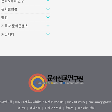
문화&목회 연구
다’라는 시집을 발표한 김미정 시인은
사람들이 오기만을 기다렸으니, 당연히
치과기공사라는 생업을 갖고 있다.
멋진 건물과 공간에 어울리는 이들만
문화플랫폼
2018년 계간 ‘스토리문학’ 시 부문 등
오게 되었고 도시의 대부분을 차지하는
단에 등단하였고, 월간 ..
일반적인 사람들, 쉴 곳과..
웹진
기독교 문화콘텐츠
커뮤니티
선교연구원
｜
03721 서울시 서대문구 성산로 527, B1
｜02-743-2535｜
cricumorg@nave
홈으로
｜
페이스북
｜
카카오스토리
｜
유튜브
｜
뉴스레터 신청