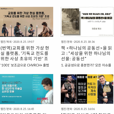
웹진/목회
·
2020. 8. 25. 19:07
웹진/문화
·
2020. 8. 25. 18:36
(번역)교회를 위한 가상 현
책 <하나님의 공동선>을 읽
실 플랫폼, ‘기독교 전도를
고 : "세상을 위한 하나님의
위한 사상 초유의 기반’ 조
선물: 공동선"
성 By Paul Seebeck
‘1001’ 보조금으로 CHVRCH+ 출범
1. 공공성으로 충분한가? 모든 이슈를
루이빌 — 크리스토퍼 베넥 목사는 교
집어삼킨 코로나19가 일어나기 전, 교
회를 가상 현실(VR)로 확장하는 데 도
회 안팎에서는 기독교의 공공성
움이 되는 계획을 수립했고, 이것을 “기
(public)에 대한 논의가 활발하게 일어
독교 전도를 위한 사상 초유의 기반”이
나고 있었다. 이전에도 이러한 논의가
라 일컬었다. 플로리다 남부에 거주하
없었던 것은 아니었다. 공공성과 관련
는 베넥은 퍼스트마이애미장로교회의
된 논의는 이 땅에 기독교가 전해진 초
목사이며 CoCreators의 창립 목사이
기부터 기독교를 받아들인 사람들 사이
자 CEO이다. 트로피컬 플로리다 노회
에서 고민할 수밖에 없었던 핵심 주제
웹진/문화
·
2020. 8. 25. 16:45
웹진/문화
·
2020. 8. 25. 16:06
는 “더 나은 사람, 더 나은 기술, 더 나은
였다. 한국 교회의 초기 역사를 보면, 일