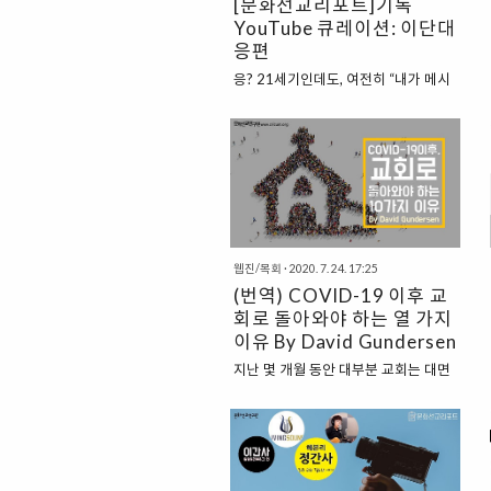
[문화선교리포트]기독
계에 접어들면서, 나는 교회 지도자들
YouTube 큐레이션: 이단대
에게서 세 가지 유형을 보게 된다. 1. 살
응편
아남으려는 교회 지도자 첫 번째는 물
위로 머리를 계속 내밀고 있기 위해 발
응? 21세기인데도, 여전히 “내가 메시
버둥 치는 유형의 지도자이다. 헌금이
아다!”라고 외치는 자들이 있다고..? 아
급격히 줄어들고 비축해둔 재정은 바닥
직도 말도 안 되는 교리들에 속아 가족
이 나고 있으며, 곧 모임을 재개하지 않
과 돈과 청춘을 잃어버린 피해자들이
으면 교회가 살아남을 수 있을지 알 수
있다고..? 안 믿기겠지만 정말이다. 이
없는 상황이다. 대개 소규모 교..
번 코로나19 바이러스와 관련된 신천
지 뉴스를 통해 더욱 많은 사람들이 신
천지의 정체를 알게 되었다. 하지만 이
미 신천지로 인해 많은 것을 잃어버린
웹진/목회
·
2020. 7. 24. 17:25
사람들은 대중을 향해 “왜 이제야 심각
(번역) COVID-19 이후 교
성을 깨달은 것인가”와 같은 원망 섞인
회로 돌아와야 하는 열 가지
고충을 토로했다고 한다. 그렇다. 우리
이유 By David Gundersen
는 지금까지 이단에 대해 추상적으로만
인식했지, 몰라도 너무 몰랐을지 모른
지난 몇 개월 동안 대부분 교회는 대면
다. 점점 더 새롭고 교묘해지는 이단의
모임을 중단했었다. 세계적인 팬데믹,
포교방법들. 알아야 경계할 수 있고, 알
정부의 규제, 그리고 사회를 섬기고자
아야 대응할 수 있고, 알아야 누군가를
하는 마음으로 모이지 않았다. 그 대신
구해줄 수 있지 않을까? 그래서 ‘이단
우리는 온라인 상에서 ‘예배’했고, ‘가상
대응’을 도와줄 고맙고 슬..
공간’에서 만났으며, 각종 장비를 동원