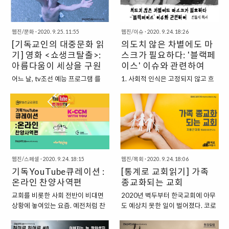
지혜 목사입니다. 오늘 ‘수다 꽃이
로저스 목사의 이야기를 담아냈다.
%가 현장 예배에 출석하고 있다. 반
있을지, 여러분이 그들과 잘 연결되
피었습니다’에서는 한창 국민들에
아버지에 대한 분노와 상처를 갖고
면, 온라인 상에서 예배에 참석하는
어 있고 그들이 잘 따라오고 있는지
게 사랑받고 있는 예능 프로그램 를
있는 로이드 기자가 프레드 로저스
사람들은..
알 방법이 없다. 많은..
웹진/문화
·
2020. 9. 25. 11:55
웹진/이슈
·
2020. 9. 24. 18:26
다뤄보려고 하는데요. 그래서 오늘
를 인터뷰하면서 오히려 자기 자신
[기독교인의 대중문화 읽
의도치 않은 차별에도 마
은 특별히 에서부터 의 찐 팬인 한
이 치유되고 회복되는 과정을 그렸
기] 영화 <쇼생크탈출>:
스크가 필요하다: '블랙페
분을 초대해봤습니다. 먼저 자기소
다. 가깝기에 도리어 상처와 아픔이
개 부탁드릴게요! 안태진: 저는 현
아름다움이 세상을 구원
되는 가족이 서로 어떻게 바라보며
이스' 이슈와 관련하여
재 연세대학교 교목실에서 전도사
회복을 경험할 수 있는가를 그려낸
할 수 있을까?
어느 날, tv조선 예능 프로그램 를
1. 사회적 인식은 고정되지 않고 흐
로 섬기고 있는 ‘안태진’입니다. 임
수작이다. 네이버, 유튜브 등에서 볼
보다가 울컥했다. Top7 출연진들
른다 아이와 공터에 나가 답답함을
주은: 저는 문화선교연구원 기획간
수 있다. 영화 후 토론 자료 ‘무비톡
의 노래와 끼에 흥이 한창 무르익을
달래보고자 승강기에 올랐다. 그런
사로 섬기고 있는 ‘임주은’입니다. #
가이드’는 www.cricum.org/1646
때였다. 통화가 처음 연결되었을 때
데 평소 알고 지내 온 위층 어르신께
의 흥행 이유는? 김지혜: 의 첫 시작
에서 다운로드 받을 수 있다. - 백광
들리던 시청자의 반가운 목소리가
서 입을 손으로 막고 계신 게 아닌
은 “스케줄 없는 날, 놀면 뭐하
훈 목사(문화선교연구원장) (Little
달라졌다. 너무 아파서 힘들었는데
가? 가만 보니 마스크를 하지 않으
니?”라고 말하는 유재석에게, 김태
Women, 2019) ‘가족’은 그 어떤
그들의 노래를 들으면서 큰 도움을
셔서 그랬던 모양이다. 한 손엔 음식
호 PD가 카메라를 맡기면서 시작된
만남보..
받았다고, 힘이 되고, 많이 회복된
물 쓰레기가 들려 있다. 바로 코 앞
릴레이 카메라였었죠. 처음엔 시청
웹진/스페셜
·
2020. 9. 24. 18:15
웹진/목회
·
2020. 9. 24. 18:06
것 같다고 웃음과 울음이 뒤섞인 채
이니 그사이 누굴 마주치지 않으리
률 3%..
기독YouTube큐레이션 :
[통계로 교회읽기] 가족
고마움을 표했다. 이야기를 듣던 출
라 생각하셨던 거다. 어르신의 배려
연자는 통화가 끊기는 마지막까지
온라인 찬양사역편
깊은 손길에 한껏 더 고개 숙여 인사
종교화되는 교회
최선을 다해 응원의 메시지를 전하
를 건넸다. 바이러스라는 녀석이 참
교회를 비롯한 사회 전반이 비대면
2020년 벽두부터 한국교회에 아무
고, 진심을 담아 노래를 했다. 적어
나쁜 게 의도치 않은 전파를 매개로
상황에 놓여있는 요즘. 예전처럼 찬
도 예상치 못한 일이 벌어졌다. 코로
도 그렇게 보였다. 비단 이 시청자뿐
옮겨 다닌다는 거다. 감염이니 뭐니
양 집회에 가서 직접 보거나 들을 수
나19로 장년뿐 아니라 교회학교 학
아니라 힘겨운 상황에 처한 이들이
안 좋은 소식의 주범은 바이러스인
없는 상황임에도 불구하고, 오히려
생들도 주일날 교회에 나가지 못하