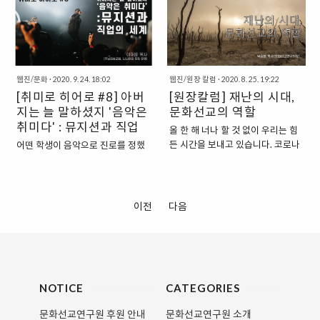
비슷한 경험을 하는 게 분명해 보였
데 온통 사람들이 욕을 먹고 골머리
삶의 자리에서도 찬양이 멈추지 않
는 현상이 나타난 것이다. 지금은 많
다. 자주 보지 않는 프로그램이라 머
를 싼다. 그래도 오랜 세월 발을 디
도록 보여주고 들려주는 유튜브 채
은 교회가 주일날 오프라인 예배를
리로만 이해하던 인기의 원인을 온
딘 인류는 직감적으로 알고 있다. 바
널들이 있다는데..? 이번 편은 코로
온라인 예배와 병행해서 드리고 있
몸으로 절감했다. 전화 연결이 된 시
이러스를 잡더라도 서로 의도치 않
나19 바이러스 상황에서도 온라인
으나, 여전히 부모의 요구에 의해서
청자뿐 아니라 필자를 포함해 코로
은 감염이 생기지 않게 힘껏 배려해
이라는 장을 이용하여 복음 전달에
또는 불안감 때문에 교회학교에 출
나19로 힘든 모든 시..
야 자신의 몸도 지킬..
웹진/문화
·
2020. 9. 24. 18:02
웹진/원장 칼럼
·
2020. 8. 25. 19:22
앞장서는 기독교 문화 콘텐츠들을
석하는 것을 꺼리는 학생들이 상당
[취미로 히어로 #8] 아버
[원장칼럼] 재난의 시대,
소개하고자 한다. 1. [번개탄TV]
수 있다. 목회자들은 출석 교인수가
“꺼져버린 연탄불을 다시 살아있는
지는 늘 말하셨지 '음악은
줄어들 것이라는 우려를 갖고 있고,
문화선교의 역할
불로 만들어 줄 수 있는 번개탄처
한편으로 뉴노멀 시대에 비대면 온
취미다' : 뮤지션과 직업
올 한 해 너나 할 것 없이 우리는 힘
럼”, 이 시대 그리스도인들의 마음에
라인 중심의 디지털 시대 전환이 매
의 세계
든 시간을 보내고 있습니다. 코로나
어떤 학생이 음악으로 진로를 정했
은혜의 불을 다시 뜨겁게 살려낼 수
우 빠르게 진행될 것이라고 예상하
19로 인해 전 세계인의 삶이 영향을
다고 말할 때 늘 부모님들은 말씀하
있는 콘텐츠가 되겠다는 의미에서
고 있으나 이를 교회에서 어떻게 전
받고 있습니다, 유일한 해결책인 백
시곤 한다. ‘음악 하면 배고프다’ 실
채널 이름이 ‘번개탄TV’이다. 찬양
략적으로 대응해야 할지 막막하기
신 접종을 통해, 코로나19 종식 선
제로 틀린 말은 아닌 듯하다. 음악
과 설교, 토크쇼 등을 주제로 하는
만 하다. 작년에 한국교회탐구센터
언도 2021년 말에야 가능할 것이
오디션 프로그램 등에서 단골 스토
이전
다음
다양한 프로그램이 준비되어 있고,
와 실천신대21세기교회연구소가
라는 빌 게이츠의 예측은 위로가 되
리텔링이 바로 그런 이야기이다. ‘긴
매주 화,수,목 새로운 콘텐츠들이 업
공동으로 개신교 청소년 500명을
기보단 '아직도 갈 길이 멀었구나'라
무명의 시절 너무나 배고프고 안 해
데이트되기 때문에, 일상..
대상으로 그들의 신앙의식, 신앙생
는 생각에 우울한 생각마저 들기도
본 궂은일이 없는데, 이제 대중의 사
활, 교회학..
합니다. 엎친데 덮친 격으로 우리나
랑을 받게 되어 마음껏 음악 하게 되
라는 올해 유래 없는 장마와 수해로
었다’라는 성공스토리. 하지만 자신
인해 많은 이들이 피해를 입고 생명
NOTICE
CATEGORIES
이 하는 음악으로 꼭 생계가 되어야
마저 잃는 큰 고통을 당했습니다. 이
만 음악을 할 수 있는 걸까? 그렇지
문화선교연구원 후원 안내
문화선교연구원 소개
번 수해의 특징은 예년과 달리 한반
않은 사례들이 꽤 많다. 래퍼 뱃사공