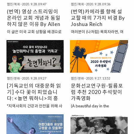
해..
빨라지고 취향은 다양화·다원화되
웹진/목회
·
2020. 9. 28. 09:47
웹진/목회
·
2020. 9. 28. 09:36
터부시하거나 금지하는 성직의 전
어가면서, 트렌드를 빠르게 읽어내
(번역) 영상 스트리밍이
(번역)카메라를 향해 설
통도 많이 있는 것으로 알려져 있다.
는 것은 그들의 ‘생존’, 즉 대중들로
온라인 교회 개념과 동일
하지만 넉살의 노랫말처럼, 돈이 없
교할 때의 7가지 비결 By
부터 살아남느냐 마느냐와 결부되
고 배고프면 하나님 손자라도 일 해
하지 않은 이유 By Allen
Joshua Reich
어 있다고 해도 과언이 아닐 것입니
야 할 때가 있지 않을까. 그리고 가
White
이 글은 미국 교회 상황을 배경으로
여러분이 (나처럼) 목회자라면, 여
다. 요즘 시대에 칭찬받고 사랑받는
만 따져보면 생각보다 생업의 중요
하고 있습니다. - 편집자 주 온라인
러분은 모든 목회를 한 공간 안에서
콘텐츠들을 살펴보면, 내용물 자체
성을 강조하는 종교 전통도 많이 있
상의 교회는 카메라에 직접 대고 말
사람들에게 설교하면서 보냈을 것
도 중요하지만, 시대와 사람의 마음
다. 승려이자 메이크업 아티스트인
하는 것이다. 온라인 상의 교회는 상
이다. 그때 여러분은 회중들의 에너
을 읽어내는 ‘마케팅’도 큰 몫을 차
니시무라 코도 불교를 먼저 보자. 불
호 작용하는 것이다. 온라인 상의 교
지를 느낄 수 있었는데, 예를 들면
지합니다. 그러다 보니 트렌드를 읽
교의 승려는 전통적으로 별도의 일
회는 성장하고 있는 온라인 회중을
그들의 바디랭귀지를 통해 설교에
어내는 능력이 곧 사람을 읽어내는
을 하지 못하게 되어 있는 경우가 많
양육하고자 하는 의도적인 노력이
집중하고 있는지 아닌지를 알 수 있
능력으로, 이제는 세대를 초월하여
다고 한다. 하지만 현대에는 꼭 생업
다. 영상을 스트리밍 하는 것은 수동
거나, 또 여러분이 너무 길게 하고
중요한 것..
을 위해서..
웹진/문화
·
2020. 9. 28. 09:27
웹진/문화
·
2020. 9. 27. 13:52
적인 것이다. 영상이 스트리밍(실시
있는지 아닌지, 회중들과 잘 연결되
[기독교인의 대중문화 읽
문화선교연구원-필름포
간 또는 녹화) 되는 동안 시청자는
고 있는지 아닌지를 알 수 있었다.
기] 수다 꽃이 피었습니
럼 추천 2020 추석맞이
참가자가 아닌 관찰자가 된다. 일부
그러나 코로나19 바이러스가 왔고,
추정에 따르면 “정상”으로 돌아가는
다: <놀면 뭐하니>의 흥
이제 여러분은 텅 빈 공간에서 카메
가족영화
데는 3-4년 정도가 걸릴 수 있기 때
라를 향해 설교해야 하는 상황이 되
행과 기독교
*지역사회의 건강과 안전을 위해 사
(A beautiful day in the
문에, 교회는 이 문제를 제대로 파악
었다. 사역에서 지금껏 ‘관계적으로
회적 거리두기에 따른 생활방역 수
neighborhood, 2019) 2020년에
해야 한다. 물론 정상화라는 것이 애
연결된 부분’은 이제 분리된 것처럼
칙을 지키며 진행하였습니다. 김지
개최된 제17회 서울국제사랑영화
초에 가능하다면 말이다. 최근 목회
느껴질 것이다. 카메라 너머에 있는
혜: 안녕하세요~ 저는 문화선교연
제 개막작이다. 미국의 ‘종이접기 아
자들과의 대화를 토대로 살펴보면,
사람이 누구인지, 그리고 그들이 잠
구원에서 책임연구원으로 있는 김
저씨’라 할 수 있는 실존인물 프레드
통상적으로 교회 성도들 중 약 30
옷을 입고 앉아서 얼마나 참여하고