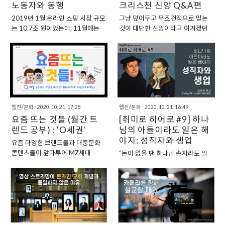
노동자와 동행
크리스천 신앙 Q&A편
해질 때까지, 즉 2021까지는 계속
때문이다. 팬데믹 시기인 지금, 사람
기존 교회의 방식이 변화되기를 요
들은 온라인상(특별히 예배나 프로
2019년 1월 온라인 쇼핑 시장 규모
그냥 덮어두고 무조건적으로 믿는
구받을 것이다. 우리는 직면해야 한
그램, 또는 봉사에 있어서)에서 교회
는 10.7조 원이었는데, 11월에는
것이 대단한 신앙이라고 여겨졌던
다. 더 이상 ‘이전의 일상(old
와 접목점을 찾기 위해 의미 있는 새
12.8조 원으로 10개월 사이에 무려
때가 있었다. 하지만 많은 고민을 거
normal)’으로 돌아갈 수 없다. 교회
로운 대안들을 찾고 있다. 이러한 접
1.1조 원이나 늘어났다. 이런 상황
쳐 삶에 녹여낼 줄 아는 것이 진정한
는 기술적인 질문에 직면하였는데,
점들은 우리가 기존에 참여의 유형
에서 만약 택배가 없으면 어떻게 될
신앙이 아닐까? 그러기 위해서 우리
“앞으로 무엇이 ‘새로운 일상(New
으로 인식했던 것들과는 전혀 다른
까? 택배는 우리 산업을 움직이게
는 세상의 다양한 학문과 지식, 대중
normal)’이 될 것인가?”이다. 즉, 코
유형의 것들이다. 우리는 기존에 해
하며 개인의 생활 편리성을 극대화
문화 그리고 삶의 윤리적인 부분에
로나 백신이 개발된 이후에도, 무엇
오던 대로 (교회) 건물로 돌아와서
해 주는 핵심적 역할을 한다. 문제는
서 어떤 신앙인으로 살아가야 할지
이 기술적으로 교회 사역에 필수..
서로를 대면하기를 열망하고 있다.
비대면 문화가 확산하면서 택배 물
질문을 가져야 한다. 그래서 준비해
하지만 온라인 ..
웹진/문화
·
2020. 10. 21. 17:28
웹진/문화
·
2020. 10. 21. 16:49
량이 늘어나고 택배 노동자의 노동
봤다. 크리스천들이 삶과 신앙에 관
요즘 뜨는 것들 (월간 트
[취미로 히어로 #9] 하나
강도도 세졌다는 것이다. 택배 노동
련하여 갖는 질문들에 대해서 함께
자들은 하루 평균 12시간 일하며 심
렌드 공부) : 'O세권'
고민하고 답해주기도 하는 기독 유
님의 아들이라도 일은 해
지어 점심식사를 12분에 해결하고
튜브 채널들을 소개한다. 1. [한국교
야지: 성직자와 생업
요즘 다양한 브랜드들과 대중문화
그나마 그 짧은 식사도 하기 어려울
회탐구센터] 신학교의 강의 내용에
콘텐츠들이 앞다투어 MZ세대
“돈이 없을 땐 하나님 손자라도 일
정도로 노동에 내몰리고 있다. 전국
서도, 목회자의 관심 분야에서도 명
(1980년대 초부터 2000년대 초
해야지 고픈 배는 채워야지 않겠어”
택배연대노조와 택배 노동자 과로
확히 드러나지 않은 사안들과 당면
사이에 출생한 밀레니얼 세대와,
- from '밥값‘ (넉살의 앨범 ’작은 것
사 유가족들은 기자회견을 열고 ‘신
한 과제들을 탐구하고 알리기 위해
1990년대 중반부터 2000년대 초
들의 신‘) 세상에서 돈 버는 일과 가
종 코로나 바이러스 감염증(코로나
만들어졌다는 ‘한국교회탐구센
반에 출생한 Z세대를 통칭하는 말)
장 관계가 없을 듯한 직종은 성직자
19) 확산으로 물량이 크게 늘면서
터’의 유튜브 채널이다. 특별히 에서
의 유행과 소비 그리고 언어에 중점
가 아닐까 한다. 단지 돈이 되지 않
과로로 쓰러져 목숨을 잃은 택배노
는 과학/상식 그리고 신앙/신학 간
을 맞춘 마케팅들을 만들어내고 있
는 일을 한다는 수동적 의미만이 아
동자가 올해 공식적으..
에 생겨날 수 있는 다양한 질문들을
는데요! 점차 시대 변화의 속도가
니라, 돈에 관련된 일을 하는 것을