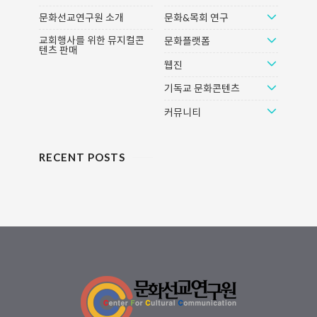
도 전체를 오가며 광범위하게 발생
은 mnet 프로그램인 의 프로듀서
문화선교연구원 소개
문화&목회 연구
하였다는 점입니다. 수해의 규모뿐
자리를 거절하고 맥딜리버리 일을
만 아니라 단기간의 일기 예보조차
계속하겠다고 해서 화제가 되었다.
교회행사를 위한 뮤지컬콘
문화플랫폼
텐츠 판매
난망한 불확실한 상황이 발생한 데
오랫동안 언더그라운드에서 활동을
웹진
에는 급격한 기후 변화가 원인이라
해온 그는 2019년 한국대중음악상
는 것이 기상 전문가들의 일치된 목
에서 최우수 랩&힙합상을 받으면서
기독교 문화콘텐츠
소리입니다. 인공지능, 로..
그동안의 수고가 보상받는 듯했다.
하지만 쉽게 재정 상..
커뮤니티
RECENT POSTS