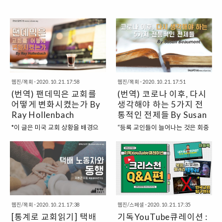
웹진/목회
·
2020. 10. 21. 17:58
웹진/목회
·
2020. 10. 21. 17:51
(번역) 팬데믹은 교회를
(번역) 코로나 이후, 다시
어떻게 변화시켰는가 By
생각해야 하는 5가지 전
Ray Hollenbach
통적인 전제들 By Susan
Beaumont
*이 글은 미국 교회 상황을 배경으
“등록 교인들이 늘어나는 것은 회중
로 하고 있습니다. - 편집자 주 우리
의 건강과 활력의 주요 지표로 볼 수
는 9개월 동안을 세계적으로 유행
있다.” 팬데믹은 바로 이러한 생각과
하는 전염병 가운데 지냈다. 경제는
더불어 참여와 소속감 및 교인의 자
흔들리고, 사회 구조는 재조정되고,
격에 대한 오래된 전제들에 도전을
모든 예배 모임도 크나 큰 영향을 받
주고 있다. 우리는 이러한 전제들을
았다. 팬데믹은 교회를 완전히 바꾸
모두 주의 깊게 검토해야 한다. 그렇
어 놓았고, 끝날 기미는 보이지 않는
지 않으면 새로운 방식으로 우리와
웹진/목회
·
2020. 10. 21. 17:38
웹진/스페셜
·
2020. 10. 21. 17:35
다. 비록 백신의 완성이 멀지 않았다
관계를 맺으려는 사람들을 앞에 두
[통계로 교회읽기] 택배
기독YouTube큐레이션 :
고는 하지만, 제조에서 납품이 원활
고 도리어 장벽을 쌓을 위험이 있기