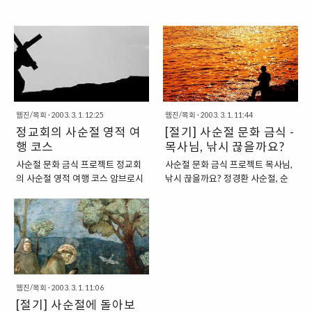
웹진/목회
·
2003. 3. 1. 12:25
웹진/목회
·
2003. 3. 1. 11:44
정교회의 사순절 영적 여
[절기] 사순절 문화 금식 -
행 코스
목사님, 낚시 끊을까요?
사순절 문화 금식 프로젝트 정교회
사순절 문화 금식 프로젝트 목사님,
의 사순절 영적 여행 코스 암브로시
낚시 끊을까요? 정경환 사순절, 순
오스 조그라포스 어떤 한 사람이 여
(열흘 순, 旬)이 넷인 기간인 40일의
행을 떠나기 전에는 어디로 가는지
기간이다. 예수님이 복음을 드러내
알아야만 한다. 사순절 기간도 이와
실 때 광야에서 40일 동안 악마의
마찬가지이다. 사순절은 하나의 영
시험을 받았다는 게 떠올려지면서
적 여행으로 그 도달점은 바로 빠스
금식, 희생, 고행이라는 단어가 머릿
카, 곧 부활절이다. 이 영적 여행을
속을 스쳐간다. 교회에서는 사순절
출발하는 모든 사람들은 여행의 마
특별 새벽기도, 특별 금식기도가 이
웹진/목회
·
2003. 3. 1. 11:06
지막까지 이라는 책과 함께 한다. 이
루어진다. 김 집사님도 이번 사순절
[절기] 사순절에 돌아보
뜨리오디오는 정교회에서 가장 경
기간에는 취미로 푹 빠져 있는 낚시