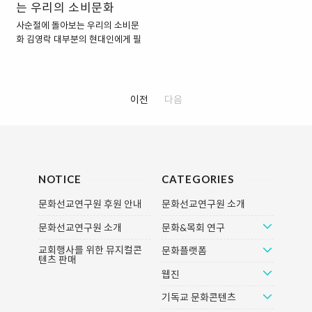
건한 예배서의 이름이면서, 한편으
는 우리의 소비문화
를 절제해 보리라 마음 먹어 본다.
로는 빠스카(부활절)로 인도되는 교
주일 예배마저 빠지고 낚시에 매달
사순절에 돌아보는 우리의 소비문
회의 모든 기간(10주간)을 의미하
리곤 했던 그는 '이번에야말로...'하
화 김영락 대부분의 현대인에게 필
기도 한다. 뜨리오디오는 하나의 의
며 수없이 결심했지만, 번번이 실패
수품이 된 것 중에 핸드폰, 컴퓨터는
미 있는 사다리와 비슷하다. 즉, 사
한 경험이 있는지라 조언이라도 얻
20년 전만 해도 소수의 사람들이 사
다리를 올라가듯이 영적으로 더 높
고자 목사님을 찾았다. 김 집사님 :
용하던 것이고, 세탁기, 냉장고는
은 계단을 매일 올라가면서, 빠스카
"목사님, 이번 사순절 기간에는 낚
40년 전만 해도 보편화되지 않았다.
이전
다음
의 축제를 경축하기 위해 하나님의
시를 끊어보려고 하는데요." 목사님
햄버거와 피자 등의 패스트푸드와
왕국에 점점 더 가까이 다가가는 것
: "사실 여러 차례 실패하셨죠. 그렇
탄산음료도 급격히 소비가 늘어났
이다. 뜨리오디오는 금식 전, 사순..
다면 이번에..
다. 커피 테이크아웃 등 일회용 컵
소비도 급증했다. 이러한 소비주의
의 만연과 무관하지 않은 현상으로
NOTICE
CATEGORIES
다른 한편에서는 일확천금의 환상
에 빠진 사람들 사이에 복권 열풍이
문화선교연구원 후원 안내
문화선교연구원 소개
일기도 했다. 이 모두가 물질주의의
현상이고, 맘몬을 숭배하는 현대 사
문화선교연구원 소개
문화&목회 연구
회의 단면을 보여 주고 있다. * 소비
사회 - 환경 오염 - 생명 파괴 이와
교회행사를 위한 뮤지컬콘
문화플랫폼
텐츠 판매
같이 현대 사회는 소비가 많아지고,
웹진
소비를 미덕으로 여긴다는 점에서
소비사회라고 말할 수 있다. 소비는
기독교 문화콘텐츠
개인적인 욕망에 의해서..