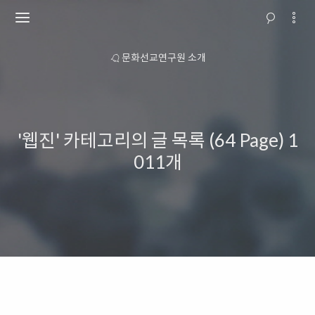
 안내
문화선교연구원 소개
교회행
'웹진' 카테고리의 글 목록 (64 Page)
1
011개