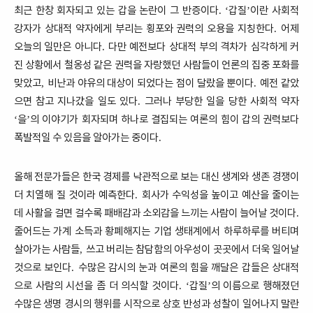
최근 한창 회자되고 있는 갑을 논란이 그 반증이다
갑질
이란 사회적
. ‘
’
강자가 상대적 약자에게 부리는 횡포와 권력의 오용을 지칭한다
어제
.
오늘의 일만은 아니다
다만 예전보다 상대적 부의 격차가 심각하게 커
.
진 상황에서 철옹성 같은 권력을 자랑했던 사람들이 언론의 집중 포화를
맞았고
비난과 야유의 대상이 되었다는 점이 달랐을 뿐이다
예전 같았
,
.
으면 참고 지나갔을 일도 있다
그러나 부당한 일을 당한 사회적 약자
.
을
의 이야기가 회자되며 하나로 결집되는 여론의 힘이 갑의 권력보다
‘
’
폭발적일 수 있음을 알아가는 중이다
.
올해 전문가들은 한국 경제를 낙관적으로 보는 대신 생계와 생존 경쟁이
더 치열해 질 것이라 예측한다
회사가 수익성을 높이고 예산을 줄이는
.
데 사활을 걸면 걸수록 패배감과 소외감을 느끼는 사람이 늘어날 것이다
.
줄어드는 가계 소득과 황폐해지는 기업 생태계에서 하루하루를 버티며
살아가는 사람들
쓰고 버리는 참담함의 아우성이 곳곳에서 더욱 일어날
,
것으로 보인다
수많은 감시의 눈과 여론의 힘을 깨달은 갑들은 상대적
.
으로 사람의 시선을 좀 더 의식할 것이다
갑질
의 이름으로 행해졌던
. ‘
’
수많은 생명 경시의 행위를 시작으로 상호 반성과 성찰이 일어나지 말란