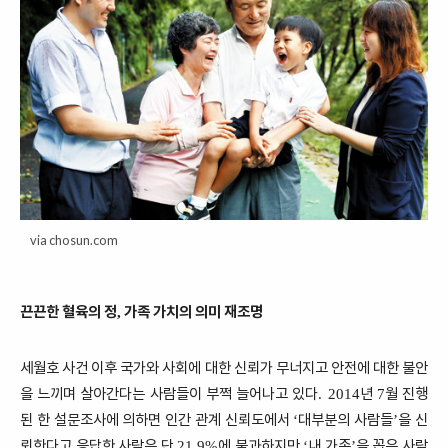
via chosun.com
끈끈한 혈육의 정
가족 가치의 의미 재조명
,
세월호 사건 이후 국가와 사회에 대한 신뢰가 무너지고 안전에 대한 불안
을 느끼며 살아간다는 사람들이 부쩍 늘어나고 있다
년
월 진행
. 2014
7
된 한 설문조사에 의하면 인간 관계 신뢰도에서
대부분의 사람들
을 신
‘
’
뢰한다고 응답한 사람은 단
에 불과하지만
내 가족
을 꼽은 사람
21.9%
‘
’