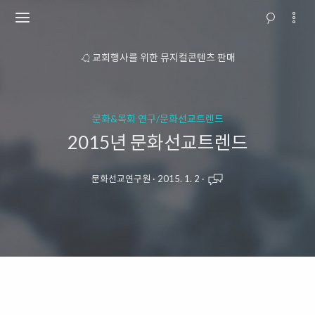
소개
교회행사를 위한 뮤지컬콘텐츠 판매
문화&목회 연구/문화선교트렌드
2015년 문화선교트렌드
문화선교연구원
·
2015. 1. 2
·