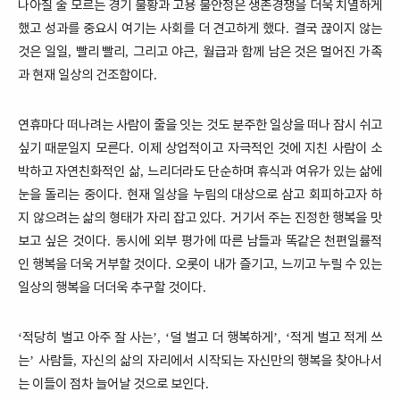
나아질 줄 모르는 경기 불황과 고용 불안정은 생존경쟁을 더욱 치열하게
했고 성과를 중요시 여기는 사회를 더 견고하게 했다
결국 끊이지 않는
.
것은 일일
빨리 빨리
그리고 야근
월급과 함께 남은 것은 멀어진 가족
,
,
,
과 현재 일상의 건조함이다
.
연휴마다 떠나려는 사람이 줄을 잇는 것도 분주한 일상을 떠나 잠시 쉬고
싶기 때문일지 모른다
이제 상업적이고 자극적인 것에 지친 사람이 소
.
박하고 자연친화적인 삶
느리더라도 단순하며 휴식과 여유가 있는 삶에
,
눈을 돌리는 중이다
현재 일상을 누림의 대상으로 삼고 회피하고자 하
.
지 않으려는 삶의 형태가 자리 잡고 있다
거기서 주는 진정한 행복을 맛
.
보고 싶은 것이다
동시에 외부 평가에 따른 남들과 똑같은 천편일률적
.
인 행복을 더욱 거부할 것이다
오롯이 내가 즐기고
느끼고 누릴 수 있는
.
,
일상의 행복을 더더욱 추구할 것이다
.
적당히 벌고 아주 잘 사는
덜 벌고 더 행복하게
적게 벌고 적게 쓰
‘
’, ‘
’, ‘
는
사람들
자신의 삶의 자리에서 시작되는 자신만의 행복을 찾아나서
’
,
는 이들이 점차 늘어날 것으로 보인다
.