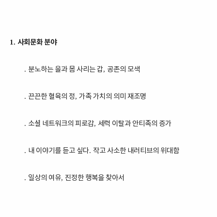
사회문화 분야
1.
분노하는 을과 몸 사리는 갑
공존의 모색
.
,
끈끈한 혈육의 정
가족 가치의 의미 재조명
.
,
소셜 네트워크의 피로감
세력 이탈과 안티족의 증가
.
,
내 이야기를 듣고 싶다
작고 사소한 내러티브의 위대함
.
.
일상의 여유
진정한 행복을 찾아서
.
,