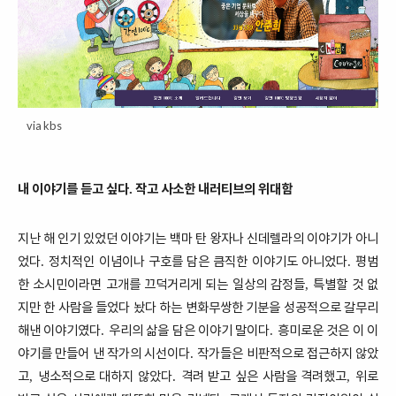
via kbs
내 이야기를 듣고 싶다
작고 사소한 내러티브의 위대함
.
지난 해 인기 있었던 이야기는 백마 탄 왕자나 신데렐라의 이야기가 아니
었다
정치적인 이념이나 구호를 담은 큼직한 이야기도 아니었다
평범
.
.
한 소시민이라면 고개를 끄덕거리게 되는 일상의 감정들
특별할 것 없
,
지만 한 사람을 들었다 놨다 하는 변화무쌍한 기분을 성공적으로 갈무리
해낸 이야기였다
우리의 삶을 담은 이야기 말이다
흥미로운 것은 이 이
.
.
야기를 만들어 낸 작가의 시선이다
작가들은 비판적으로 접근하지 않았
.
고
냉소적으로 대하지 않았다
격려 받고 싶은 사람을 격려했고
위로
,
.
,