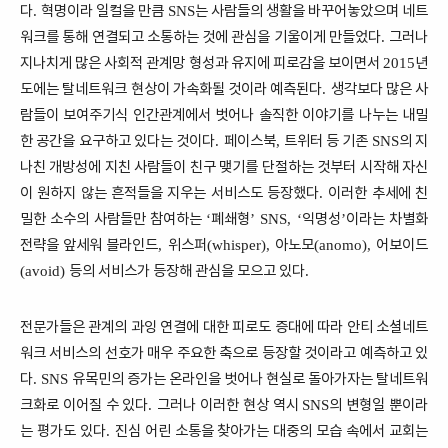
다
혁명이라 일컬을 만큼
는 사람들의 생활을 바꾸어놓았으며 네트
.
SNS
워크를 통해 연결되고 소통하는 것에 관심을 기울이게 만들었다
그러나
.
지나치게 많은 사회적 관계망 형성과 유지에 피로감을 보이면서
년
2015
도에는 탈네트워크 현상이 가속화될 것이라 예측된다
생각보다 많은 사
.
람들이 보여주기식 인간관계에서 벗어나 솔직한 이야기를 나누는 내밀
한 공간을 요구하고 있다는 것이다
페이스북
트위터 등 기존
의 지
.
,
SNS
나친 개방성에 지친 사람들이 친구 맺기를 단절하는 것부터 시작해 자신
이 원하지 않는 흔적들을 지우는 서비스도 등장했다
이러한 추세에 친
.
밀한 소수의 사람들만 참여하는
폐쇄형
익명성
이라는 차별화
‘
’ SNS, ‘
’
전략을 앞세워 블라인드
위스퍼
아노모
어보이드
,
(whisper),
(anomo),
등의 서비스가 등장해 관심을 모으고 있다
(avoid)
.
전문가들은 관계의 과잉 연결에 대한 피로도 증대에 따라 안티 소셜네트
워크 서비스의 선호가 매우 주요한 축으로 등장할 것이라고 예측하고 있
다
유목민의 증가는 온라인을 벗어나 현실로 돌아가자는 탈네트워
. SNS
크화로 이어질 수 있다
그러나 이러한 현상 역시
의 변형일 뿐이라
.
SNS
는 평가도 있다
진심 어린 소통을 찾아가는 대중의 모습 속에서 교회는
.