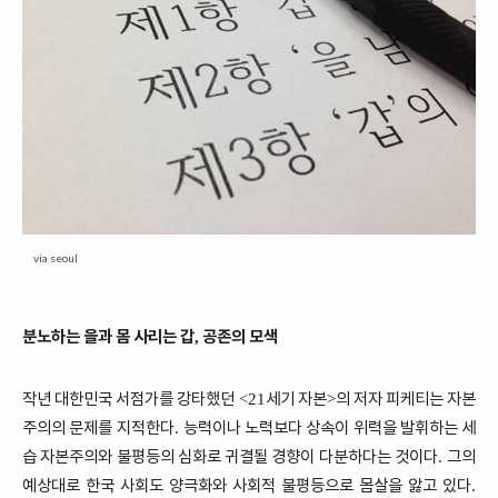
via seoul
분노하는 을과 몸 사리는 갑
공존의 모색
,
작년 대한민국 서점가를 강타했던
세기 자본
의 저자 피케티는 자본
<21
>
주의의 문제를 지적한다
능력이나 노력보다 상속이 위력을 발휘하는 세
.
습 자본주의와 불평등의 심화로 귀결될 경향이 다분하다는 것이다
그의
.
예상대로 한국 사회도 양극화와 사회적 불평등으로 몸살을 앓고 있다
.