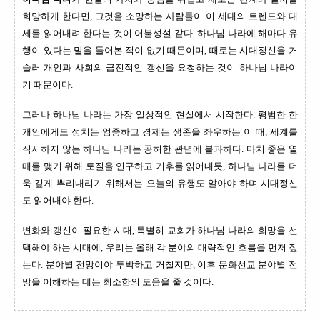
희망하게 한다면
,
그것을 소망하는 사람들이 이 세대의 트렌드와 대
세를 읽어내려 한다는 것이 어불성설 같다
.
하나님 나라에 해마다 유
행이 있다는 말을 들어본 적이 없기 때문이며
,
때로는 시대정신을 거
슬러 개인과 사회의 급진적인 갱신을 요청하는 것이 하나님 나라이
기 때문이다
.
그러나 하나님 나라는 가장 일상적인 현실에서 시작한다
.
평범한 한
개인에게도 정치는 엄중하고 경제는 생존을 좌우하는 이 때
,
세계를
직시하지 않는 하나님 나라는 공허한 관념에 불과하다
.
마치 좋은 열
매를 맺기 위해 토질을 연구하고 기후를 읽어내듯
,
하나님 나라를 더
욱 깊게 뿌리내리기 위해서는 오늘의 유행도 알아야 하며 시대정신
도 읽어내야 한다
.
변화와 갱신이 필요한 시대
,
특별히 교회가 하나님 나라의 희망을 선
택해야 하는 시대에
,
우리는 올해
각 분야의 대략적인 흐름을 먼저 짚
는다
.
분야별 전망이야 투박하고 거칠지만
,
이후 문화선교 분야별 전
망을 이해하는 데는 최소한의 도움을 줄 것이다
.