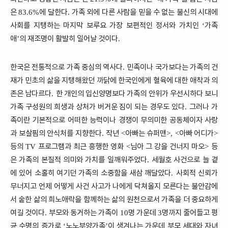
은
에 달한다
가족 외에 다른 사람을 믿을 수 없는 불신의 시대에
83.6%
.
사회를 지탱하는 마지막 보루요 가장 보편적인 정서와 가치인
가족
‘
애
의 재조명이 활발히 일어날 것이다
’
.
한국은 전통적으로 가족 중심의 역사다
민족이나 국가보다는 가족의 건
.
재가 민초의 삶을 지탱해왔던 까닭에 한국인에게 혈육에 대한 애착과 의
존은 남다르다
한 개인의 입신양명보다 가족의 안위가 우선시하다 보니
.
가족 구성원의 희생과 상처가 버거운 짐이 되는 경우도 있다
그러나 가
.
족이란 기본적으로 어떠한 능력이나 경쟁이 무의미한 공동체이자 사랑
과 보살핌의 안식처를 지향한다
작년
아빠는 슈퍼맨
아빠 어디가
.
<
>, <
>
등의
프로그램과 최근 흥행한 영화
님아 그 강을 건너지 마오
등
TV
<
>
은 가족의 본질적 의미와 가치를 일깨워주었다
세월호 사건으로 늘 곁
.
에 있어 소홀히 여기던 가족의 소중함을 새삼 깨달았다
사회적 신뢰가
.
무너지고 언제 어떻게 사건 사고가 나에게 닥쳐올지 모른다는 불안감에
서 숱한 삶의 희노애락을 함께하는 삶의 원천으로서 가족을 더 중요하게
여길 것이다
부모와 동거하는 가족이
명 가운데
명까지 줄어들고 평
.
10
3
균 수명의 증가로
노노부양가족
이 생겨나는 가운데 부모 세대와 자녀
‘
’