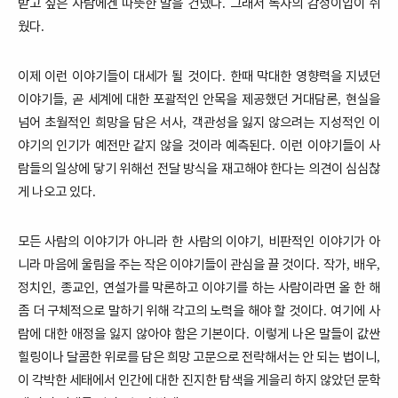
받고 싶은 사람에겐 따뜻한 말을 건넸다
그래서 독자의 감정이입이 쉬
.
웠다
.
이제 이런 이야기들이 대세가 될 것이다
한때 막대한 영향력을 지녔던
.
이야기들
곧 세계에 대한 포괄적인 안목을 제공했던 거대담론
현실을
,
,
넘어 초월적인 희망을 담은 서사
객관성을 잃지 않으려는 지성적인 이
,
야기의 인기가 예전만 같지 않을 것이라 예측된다
이런 이야기들이 사
.
람들의 일상에 닿기 위해선 전달 방식을 재고해야 한다는 의견이 심심찮
게 나오고 있다
.
모든 사람의 이야기가 아니라 한 사람의 이야기
비판적인 이야기가 아
,
니라 마음에 울림을 주는 작은 이야기들이 관심을 끌 것이다
작가
배우
.
,
,
정치인
종교인
연설가를 막론하고 이야기를 하는 사람이라면 올 한 해
,
,
좀 더 구체적으로 말하기 위해 각고의 노력을 해야 할 것이다
여기에 사
.
람에 대한 애정을 잃지 않아야 함은 기본이다
이렇게 나온 말들이 값싼
.
힐링이나 달콤한 위로를 담은 희망 고문으로 전락해서는 안 되는 법이니
,
이 각박한 세태에서 인간에 대한 진지한 탐색을 게을리 하지 않았던 문학