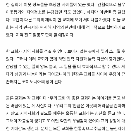
한 집회에 이웃 성도들을 초청한 사례들이 있곤 했다
간헐적으로 불우
.
이웃돕기와 지역청소를 분담했던 적도 있었다
하지만 이번엔 좀 달랐
.
다
교단이 다른 교회의 제직이 한 교회에 모여 세미나를 가졌다
이들 교
.
.
회는 지역 관공서와 연계해 지역의 현안에 대해 적극적으로 협력하기로
했다
지역 전도 활동도 함께 할 예정이다
.
.
한 교회가 지역 사회를 섬길 수 있다
보이지 않는 곳에서 빛과 소금일 수
.
있다
그러나 여러 교회가 함께 하면 인적 자원과 물적 자본이 증가한다
.
.
감당할 수 있는 일의 양도 늘고
그 일을 좀 더 효과적으로 할 수 있다
게
,
.
다가 섬김과 나눔이라는 디아코니아의 현장은 교회들 사이에 우정이 끈
끈해지는 코이노니아의 장이 된다
.
물론 교회는 각 교회마다
우리 교회
가 좋은 교회라는 이야기를 듣고 싶
‘
’
은 바람이 있는 게 사실이다
우리 교회
만큼은 이웃의 어려움을 간과하
. ‘
’
지 않고 지역사회의 필요를 채우는 훌륭한 교회라는 칭찬을 듣고 싶다
.
그래야 자긍심이 생기고 또 이런 약간의 우월감이 있어야 교회 성장에 대
한 기대감도 생긴다
문제는 모든 교회를 한통속으로 취급하는 불신자에
.