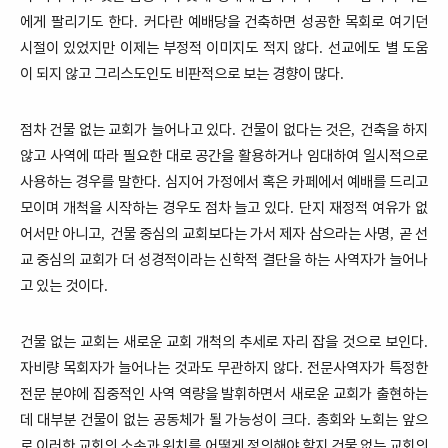
에게 팔리기도 한다
커다란 예배당을 건축하면 성공한 목회로 여기던
.
시절이 있었지만 이제는 부정적 이미지도 적지 않다
선교에도 별 도움
.
이 되지 않고 그리스도인도 비판적으로 보는 경향이 많다
.
점차 건물 없는 교회가 늘어나고 있다
건물이 없다는 것은
건축을 하지
.
,
않고 사역에 따라 필요한 대로 공간을 활용하거나 임대하여 일시적으로
사용하는 경우를 말한다
심지어 가정에서 혹은 카페에서 예배를 드리고
.
모이며 개척을 시작하는 경우도 점차 늘고 있다
단지 재정적 여유가 없
.
어서만 아니고
건물 중심의 교회보다는 가서 제자 삼으라는 사명
곧 선
,
,
교 중심의 교회가 더 성경적이라는 신학적 결단을 하는 사역자가 늘어나
고 있는 것이다
.
건물 없는 교회는 새로운 교회 개척의 추세로 자리 잡을 것으로 보인다
.
자비량 목회자가 늘어나는 것과도 무관하지 않다
전문사역자가 특정한
.
전문 분야에 집중적인 사역 역량을 발휘하면서 새로운 교회가 출현하는
데 대부분 건물이 없는 공동체가 될 가능성이 크다
총회와 노회는 앞으
.
로 이러한 교회의 소속과 위치를 어떻게 정의해야 할지 건물 없는 교회의