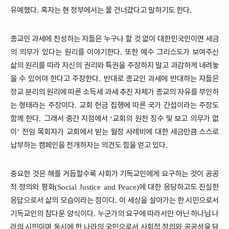
유예했다
혹자는 현 정부에서는 물 건너갔다고 말하기도 한다
.
.
종교인 과세에 찬성하는 자들은 누구나 할 것 없이 대한민국인이면 세금
의 의무가 있다는 원리를 이야기한다
또한 예수 그리스도가 보여주신
.
삶의 원리를 따라 자신의 권리와 특권을 주장하지 말고 과감하게 내려놓
을 수 있어야 한다고 주장한다
반대로 종교인 과세에 반대하는 자들은
.
정교 분리의 원리에 따른 소득세 과세 추진 자체가 종교의 자유를 부인하
는 형태라는 주장이다
교회 헌금 집행에 따른 국가 간섭이라는 주장도
.
함께 한다
그래서 중간 지점에서
교회의 원천 징수 및 보고 의무가 없
.
‘
이
전임 목회자가 교회에서 받는 월정 사례비에 대한 세금만큼 스스로
’
납부하는 캠페인을 전개하자는 의견도 힘을 얻고 있다
.
중요한 것은 해를 거듭할수록 사회가 기독교인에게 요구하는 것이 공공
적 정의와 평화
에 대한 응당하고도 진실한
(Social Justice and Peace)
응답으로서 삶의 모습이라는 점이다
이 세상을 살아가는 한 시민으로서
.
기독교인의 참다운 양식이다
누군가의 요구에 따라서만 아닌 하나님 나
.
라의 시민이며 동시에 한 나라의 국민으로서 사회적 정의와 공공성을 담