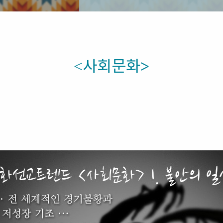
사회문
화
<
>