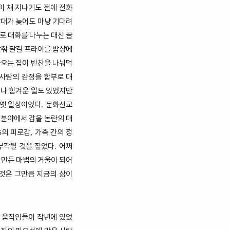
이 채 지나기도 전에 전화
상대가 늦어도 마냥 기다려
로 대화를 나누는 대신 골
춰 달걀 프라이를 밥상에
사오는 집이 반찬을 나눠먹
사람의 감정을 함부로 대
나 힘겨운 일도 있었지만
 옛 일상이었다
문화선교
.
 분야에서 갑을 논란의 대
의 피로감
가족 간의 정
S
,
부각될 것을 짚었다
어쩌
.
 만든 마법의 거울이 되어
것은 그만큼 지금의 삶이
 움직임들이 작년에 있었