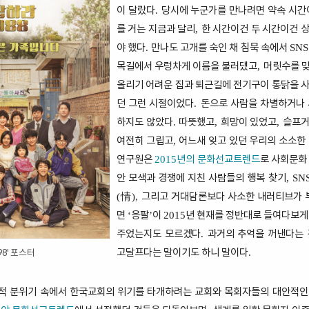
이 달랐다
당시에 누군가를 만나려면 약속 시간
.
를 거는 지금과 달리
한 시간이건 두 시간이건 
,
야 했다
만나도 고개를 숙인 채 침묵 속에서
.
SNS
목길에서 우렁차게 이름을 불러댔고
머릿수를 맞
,
올리기 어려운 집과 퇴근길에 전기구이 통닭을 
던 그런 시절이었다
돈으로 사람을 차별하거나 
.
하지도 않았다
따뜻했고
희망이 있었고
슬프거
.
,
,
여전히 그립고
어느새 잊고 있던 우리의 소소한
,
연구원은
년의 문화선교트렌드
로 사회문화
2015
안 모색과 경쟁에 지친 사람들의 행복 찾기
, SN
情
그리고 거대담론보다 사소한 내러티브가 
(
),
면
응팔
이
년 현재를 정반대로 들여다보게
‘
’
2015
주었는지도 모르겠다
과거의 추억을 꺼낸다는 
.
고달프다는 말이기도 하니 말이다
98' 포스터
.
적 분위기 속에서 한국교회의 위기를 타개하려는 교회와 목회자들의 대안적인