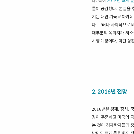
다
특히
년 교계 
.
2015
들이 공감했다
본질을 
.
기는 대안 기독교 아카
다
그러나 사회적으로 비
.
대부분의 목회자가 저소
시행 예정이다
이런 상
.
2. 2016년 전망
년은 경제
정치
국
2016
,
,
장이 주춤하고 미국의 
는 것이 경제학자들의 
난민의 증가 등 평화의 