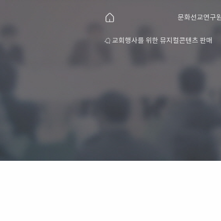
문화선교연구원
연구원 소개
교회행사를 위한 뮤지컬콘텐츠 판매