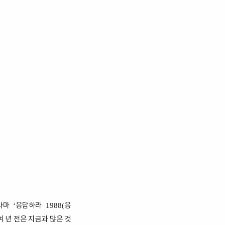
드라마
응답하라
응
‘
1988(
여 년 전은 지금과 많은 것