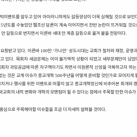
 빅이벤트를 앞두고 있어 아이러니하게도 갈등양상이 더욱 심해질 것으로 보인
년도를 수놓았던 헬조선 담론이 계속 이어지면서 찬반 논란이 뜨거워질 것으
15
대 안 갈등으로 번지면서 이른바 세대 안 계층 갈등으로 옮겨 붙을 전망이다
.
 요청받고 있다
이른바
만
가나안
성도시대는 교회가 절차와 재정
운영과
.
100
‘
’
,
고 있다
목회자 세금문제는 이미 불가역적 상황이 되었고 세부문제만이 남았
.
목회자 과잉공급에 따른 자구책이기도 하면서 이원론적 신앙을 극복하고자 하는
없는 것은 교계 이슈가 종교개혁
주년을 어떻게 준비할 것인가로 모아지게 
500
그치거나 행사를 위한 이벤트로 머물지 않고 종교개혁정신에 비추어본 회개와 
국교회의 내적 변화와 개혁의 모멘텀이 될 수 있다는 점에서 주목할 만한 이슈가
중심으로 주목해야할 이슈들을 조금 더 자세히 살펴볼 것이다
.