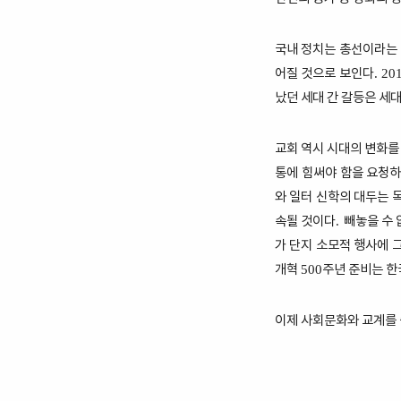
국내 정치는 총선이라는
어질 것으로 보인다
. 20
났던 세대 간 갈등은 세
교회 역시 시대의 변화를
통에 힘써야 함을 요청하
와 일터 신학의 대두는 
속될 것이다
빼놓을 수 
.
가 단지 소모적 행사에 
개혁
주년 준비는 한
500
이제 사회문화와 교계를 