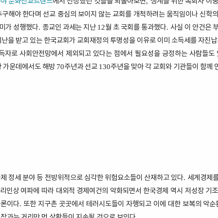
분야 문화선교트렌드
에서 선정했던 것들을 되돌아보면
생계를 위한 목회자 이
,
추구해야 한다며 선교 중심의 보이지 않는 교회를 개척하려는 움직임이나 신학의
데미가 성행했다
종교인 과세는 지난
월 초 국회를 통과했다
사실 이 안건은 
.
12
.
난을 받고 있는 한국교회가 교회재정의 투명성을 이유로 이미 소득세를 자진납
득자로 사회안전망에서 제외되고 있다는 점에서 필요성을 긍정하는 사람들도
황 가운데에서도 해방
주년과 선교
주년을 맞아 각 교회와 기관들이 함께 
70
130
제 정세 분야 등 전방위적으로 심각한 위험요소들이 산재하고 있다
세계경제를
.
금리인상 여파에 따라 대외적 경제여건의 악화되면서 한국경제 역시 저성장 기조
중론이다
또한 지구촌 곳곳에서 테러시도들이 자행되고 이에 대한 보복의 악순
.
정착과는 거리만 먼 상황들이 지속될 것으로 보인다
.