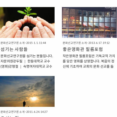
문화선교연구원 소개
·
2015. 1. 1. 11:44
문화선교연구원 소개
·
2013. 6. 17. 19:12
섬기는 사람들
좋은영화관 필름포럼
문화선교연구원을 섬기는 분들입니다.
작은영화관 필름포럼은 기독교적 가치
자문위원강두필 ｜ 한동대학교 교수
를 담은 영화를 상영합니다. 복음의 정
(영화)강형철 ｜ 숙명여자대학교 교수
신에 기초하여 교회의 문화 선교를 돕
(정보방송학)고원석 ｜ 장로회신학대
고 복음의 가치로 문화를 변혁해하나님
학교 교수(기독교교육학)고재길 ｜ 장
나라를 이루어 가는 비전을 가지고 있
로회신학대학교 교수(기독교와문화)김
습니다. 이를 위해 필름포럼은 세대를
기태 ｜ 호남대학교 교수(신문방송학)
아우르는 소통의 공간으로 거듭나며기
김세광 ｜ 서울장로회신학대학교 교수
독교 가치를 담고 있는 영상과 아름다
(예배학)계재광 ｜ 한남대학교 교수(리
운 영상을 통해복음의 접촉점을 마련합
더십)박영근 ｜ 아담재 컨설턴트(커뮤
니다.또한 미래 세대 선교를 위한 연구,
니케이션학)배요한 ｜ 신일교회 담임
교육, 생산하는 복합 문화공간으로서
문화선교연구원 소개
·
2011. 6. 24. 14:27
목사송용원 ｜ 은혜와선물교회 담임목
복음 안에서 세상과 소통하고 하나님의