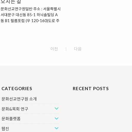
오시는 길
사송태현 ｜ 이화여자대학교 교수(불
감동을 나누고자 합니다. 필름포럼 바
문학)신국원 ｜ 총신대학교 교수(철학)
로 가기 www.filmforum.kr 사단법인
문화선교연구원일반 주소 : 서울특별시
송재룡 ｜ 경희대학교 교수(사회학)안
필레마필름포럼은 비영리 사단법인 필
서대문구 대신동 85-1 하늬솔빌딩 A
교성 ｜ 장로회신학대학교 교수(역사
레마에서 운영합니다. (사) 필레마는
동 B1 필름포럼 (우 120-160)도로 주
신학)유해룡 ｜ 장로회신학대학교 교
'경계를 넘어서는 새로운 시선'이라는
소 : 서울특별시 서대문구 성산로 527
수(영성학)윤원근 ｜ 경희대학교 교수
표어로 9년간 진행된 를 모체로 하여
하늬솔빌딩 B1 필름포럼tel.(02)743-
(사회학)이의용 ｜ 국민대학교 교수(교
설립되었습니다. 이 시대가 겪고 있는
2535 fax.(02)743-2532 오시는 방
양과정부)이장로 ｜ 고려대학교 교수
여러 ..
법 지하철 이용 시 2호선 이대역, 신촌
이전
1
다음
(경영학)임..
역, 경의선 신촌역 버스 이용 시 이대부
중 정류장 하차_ 272, 606, 708, 751,
6714, 7017, 7024, 7737, 9006 이
대후문 정류장 하차_ 161, 370, 470,
601, 750, 751 ☞ Tip 하나, 지하철 2
호선 이용시 -1) 도보 : 이화여대를 지
나 후문 건너편에 있는 "하늬솔 A" 빌딩
CATEGORIES
RECENT POSTS
지하 1층으로 오시거나, 2) 버스 환승:
이대역 1번 출구로 나와 직진하다보면
문화선교연구원 소개
버스 정..
문화&목회 연구
문화플랫폼
웹진