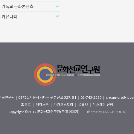
기독교 문화콘텐츠
커뮤니티
선교연구원
｜
03721 서울시 서대문구 성산로 527, B1
｜02-743-2535｜
cricumorg@nave
홈으로
｜
페이스북
｜
카카오스토리
｜
유튜브
｜
뉴스레터 신청
Copyright © 2017
문화선교연구원(구 홈페이지)
.
theme by
TANGBISUDA
.