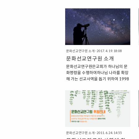
문화선교연구원 소개
·
2017. 4. 19. 18:08
문화선교연구원 소개
문화선교연구원은교회가 하나님의 문
화명령을 수행하여하나님 나라를 확장
해 가는 선교사역을 돕기 위하여 1998
년 설립되었습니다. 인사말 "교회와 세
상이 완전히 분리되어 있고, 하나님은
교회 안에만 계신다"는 이원론적 세계
관은 하나님 나라가 확장되는데 오히려
방해가 될 수 있습니다. 분명히 하나님
의 주권은 교회뿐만 아니라 세상의 모
든 영역에서 실현되어야 합니다. 그러
기 위해 교회는 교회 안에서 은둔할 것
문화선교연구원 소개
·
2011. 6. 24. 14:55
이 아니라 보다 적극적으로 대중문화에