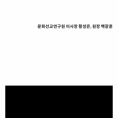
문화선교연구원 이사장 황성은, 원장 백광훈