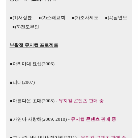
∎(1)서상륜
∎(2)소래교회
∎(3)조사제도
∎(4)날연보
∎(5)전도부인
부활절 뮤지컬 프로젝트
∎아리마대 요셉(2006)
∎
피터(2007)
∎
아름다운 초대(2008) -
뮤지컬 콘텐츠 판매 중
∎가연아 사랑해(2009, 2010) -
뮤지컬 콘텐츠 판매 중
∎
그 사람, 바보의사 장기려(2011) -
뮤지컬 콘텐츠 판매 중