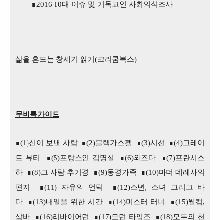
∎
2016 10
대 이슈 및 기독교인 사회의식조사
삶을 흔드는 창세기 읽기
(
크리쿰북스
)
무비톡가이드
∎(1)신이 보낸 사람
∎(2)블랙가스펠
∎(3)시선
∎(4)그레이
트 뷰티
∎(5)프랑스인 김명실
∎(6)와즈다
∎(7)프란시스
하
∎(8)그 사람 추기경
∎(9)동경가족
∎(10)마더 데레사의
편지
∎(11) 자유의 언덕
∎(12)소년, 소녀 그리고 바
다
∎(13)내일을 위한 시간
∎(14)미스터 터너
∎(15)웰컴,
삼바
∎(16)리바이어던
∎(17)모던 타임즈
∎(18)모두의 천