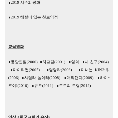
∎2019 시즌2. 평화
∎2019 해설이 있는 천로역정
교육영화
∎몽당연필(2000)
∎하교길(2001)
∎열쇠
∎내 친구(2004)
∎마이티맨(2005)
∎랄랄라(2006)
∎미녀는 KIN거워
(2006)
∎샤랄라 놀이터(2008)
∎매직캔디(2009)
∎하이~
조이!(2010)
∎듀오(2011)
∎토토의 모험(2012)
영상 <한국교회의 유산>