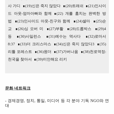
사 가디
∎(19)신은 죽지 않았다
∎(20)트래쉬
∎(21)인사이
드 아웃-엄마아빠와 함께
∎(22) 개를 훔치는 완벽한 방
법
∎(23)
인사이드 아웃-친구와 함께
∎(24)셀마
∎(25)순
교
∎(26)싱 오버 미
∎(27)부활
∎(28)드롭박스
∎(29)4
등
∎(30)사일런스
∎(31)예수는 역사다
∎(32)로마서
8:37
∎(33)더 크리스마스
∎(34)신은 죽지 않았다3
∎(35)
리틀 포레스트
∎(36)원더
∎(37)가버나움
∎(38)천로역정:
천국을 찾아서
∎(39)미안해요 리키
문화 네트워크
-
경제경영
,
정치
,
통일
,
미디어 등 각 분야 기독
NGO
와 연
대