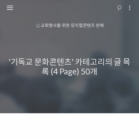
소개
교회행사를 위한 뮤지컬콘텐츠 판매
'기독교 문화콘텐츠' 카테고리의 글 목
록 (4 Page)
50개