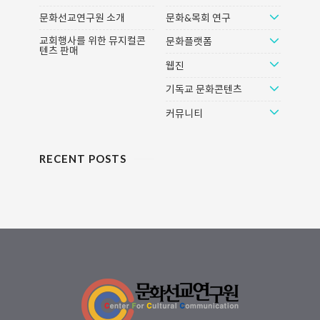
자료입니다. Movies Discussion
기를 돕기 위해 문화선교연구원에
문화선교연구원 소개
문화&목회 연구
Guide를 통해 신앙의 눈으로 문화
서 제공해 드리는 토론자료입니다.
를 읽고 이야기 나눠보세요. 다운로
Movies Discussion Guide를 통해
교회행사를 위한 뮤지컬콘
문화플랫폼
텐츠 판매
드 트래쉬 (2015)Trash 8.7감독스
신앙의 눈으로 문화를 읽고 이야기
웹진
티븐 달드리출연루니 마라, 릭슨 테
나눠보세요. 다운로드 신은 죽지 않
베즈, 에두아르도 루이스, 가브리엘
았다 (2015)God's Not Dead 6감
기독교 문화콘텐츠
와인스타인, 마틴 쉰정보어드벤처,..
독해롤드 크롱크출연케빈 소르보,
쉐인 하퍼, 트리샤 라파쉬, 코..
커뮤니티
RECENT POSTS