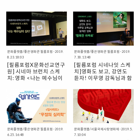
문화플랫폼/좋은영화관 필름포럼
·
2019.
문화플랫폼/좋은영화관 필름포럼
·
2019.
8. 23. 18:03
7. 30. 13:48
[필름포럼X문화선교연구
[필름포럼 시네나잇 스케
원] 시네마 브런치 스케
치]영화도 보고, 강연도
치: 영화 <나는 예수님이
듣자! 이무영 감독님과 함
싫다>
께한 영화 <행복한 라짜
지난 7월 29일 월요일, 필름포럼에
필름포럼 프로그램 ‘시네나잇’은 매
로>
서 대표 성현 목사가 진행하는 시네
달 의미있는 영화를 선정하여 이무
마 브런치가 있었다. 시네마 브런치
영 감독과 함께 토크쇼를 진행한다.
는 영화를 감상하고, 간단한 샌드위
지난 7월 12일 시네나잇은 영화 를
치를 먹고 기독교적인 시각이 담긴
선정했다. 신비로운 분위기가 감도
시네마 강좌와 관객과의 대화로 구
는 영화 는 굉장히 많은 생각을 하게
성되어 있다. 매달 진행되는데 7월
만드는 영화였다. 영화 곳곳에 숨겨
의 영화는 오쿠야마 히로시 감독의
문화플랫폼/좋은영화관 필름포럼
·
2019.
진 장치들도 궁금했고, 기독교적인
문화플랫폼/서울국제사랑영화제
·
2019. 5.
6. 25. 16:48
7. 10:04
였다. ‘아니 어떻게 이런 제목을...’
느낌이 다분한 모티브들도 알고 싶