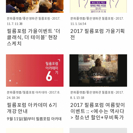
CHRISTMAS 로 가장 단순한 색인
에버릿이 모디를 아무리 할퀴고 상
정신을 담은 영화로 서울국제사랑
힐링의 예술 세계로 초대합니다. 새
BLACK 과 WHITE가 만들어낸 예
처 내어도 종국에 에버릿조차 자상
영화제의 문을 열고 닫는 작품개막
롭게 선보이는 피아노 반주법 강좌
수 그리스도의 탄생의 의미가 더욱
하고 따뜻한 남자로 변하게 만든 모
작 폐막작 (단편) • 미션 초이스: 기
를 소개합니다. 초보자들도 ..
와 닿은 전시회였습니다. 특히 민경
문화플랫폼/좋은영화관 필름포럼
·
2017.
디의 힘. 그것은 가슴 한켠에 묻어둔
문화플랫폼/좋은영화관 필름포럼
·
2017.
독교..
11. 7. 11:38
11. 1. 16:54
아 화백님의 작품은 수천 년의 시간
아픔 때문이었을까요, 아니면, "내
필름포럼 가을이벤트 '더
2017 필름포럼 가을기획
과 동서양을 넘나드는 브리콜라주
인생 전부가 이미 액자 속에 있어요.
클래식, 더 테이블' 현장
전
로 주목받는 작품들입니다. 한국적
바로 저기에..." 그림 덕분이었을까
이미지로 고스란히 전해지는 예수
스케치
요. 그도 아니면.... 사랑 때문이었을
그리스도를 만날 수 있는 특별함을
까요.누구보다 부족해 보였지만 스
금요일 가을 밤, 클래식 4중주 'The
주는 작품들이었습니다. 특히 전시
스로 행복을 찾아낸 모디, 그녀를 통
K. QUARTET'의 멋진 연주와 가을
회 당일은 민경아 화백님께서 직접
해 평화와 화해를 이야기하는 시간
과 잘 어울리는 영화 을 동시에! 필
오셔서 작품설명을 해주시기도 해
을 한반도평화연구원과 함께 가졌
름포럼 가을이벤트 [더 클래식, 더
서 더욱 좋았습니다. 제가 생각했던
습니다. 토요일 오후에 가족들과 함
테이블]의 현장사진 전합니다. 계속
작품이해와 작가님의 작품설명이
께 영화를 보고, 이야기 나누는 시간
되는 필름포럼의 따뜻한 이벤트, 주
더해져서 더욱 풍성한 시간이었습
이 앞으로도 계속됩니다.^^
목해주세요. ; )
니다. 마지막으로 꽃보다 더 아름다
문화플랫폼/필름포럼 아카데미
·
2017. 8.
문화플랫폼/좋은영화관 필름포럼
·
2017.
우신 민경아 화백님의 사진! 다음번
24. 18:34
8. 1. 15:18
에 또..
필름포럼 아카데미 6기
2017 필름포럼 여름맞이
개강 안내
이벤트 :: <예수는 역사다
> 청소년 할인+무비톡가
9월 11일(월)부터 필름포럼 아카데
이드 제공
미 6기가 시작됩니다. 영성과 인문
2017 필름포럼 여름맞이 청소년
학, 심리상담, 영화, 문화예술 등 각
할인 이벤트 :: 예수는 역사다! ∙ 청