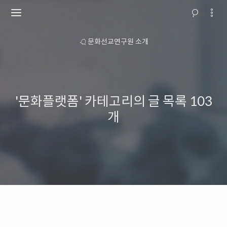
 안내
문화선교연구원 소개
교회행
'문화플랫폼' 카테고리의 글 목록
103
개