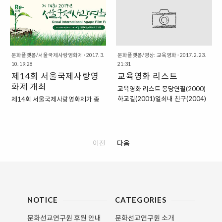
분야의 기독 전문가들이 한데 모였
소년 관람가 7천원 관람 ∙ 무비톡가
습니다. 그중 '산책길' 기독교영성고
이드(성경공부교재) 제공 영화도 보
전학당과 함께하는 "영성과 인문강
고, 카페에서 토론도 할 수 있는 필
좌"를 추천합니다. 선선한 가을, 필
름포럼으로 오세요! ‣ 기간 : 2017.
름포럼 아카데미 강좌와 함께 마음
8.5-8.27‣ 할인혜택 : 매표소에서
풍요로워지세요. ("신청하기" 버튼
문화플랫폼/서울국제사랑영화제
·
2017. 3.
학생증/청소년증 제시(중복할인 불
문화플랫폼/영상: 교육영화
·
2017. 2. 23.
10. 19:28
21:31
을 눌러주세요) 자세한 강좌안내(이
가)
제14회 서울국제사랑영
교육영화 리스트
미지를 클릭하시면, 자세한 사항을
확인하실 수 있습니다.) 문학치료 상
화제 개최
교육영화 리스트 몽당연필(2000)
담 영성/인문학 ART ("신청하기"
하교길(2001)열쇠내 친구(2004)
제14회 서울국제사랑영화제가 종
버튼을 눌러주세요) [수강신청 안
마이티맨(2005)홀라당거북이, 엄
교개혁 500주년을 맞이하여 '다
내]신청순서 : 온라인 신청(하단의
지손가락, 랄랄라(2006)미녀는
시'(Re-)라는 주제로 4월 20일(목)
"신청하기") → 수강료 송금 → 신청
KIN거워(2007)샤랄라 놀이터
부터 25일(화)까지 좋은영화관 필
완료송금계좌 : 우리은행 1005-
(2008)매직캔디(2009)하이~ 조
름포럼에서 열립니다. 영화를 통해
이전
다음
002-986649 (예금주: (사)필레마)
이!(2010)듀오(2011)토토의 모험
한국 사회와 교회가 새로워지기를
문의전화 : 02-363-2537, 010-
(2012)
바라는 마음으로 좋은 영화들을 많
8852-0191*수강신청 완료..
이 준비했습니다. 부활절 후 기쁨의
50일 기간에 열리는 기독교 문화축
제에서 이웃과 부활의 기쁨을 나누
시는 의미있는 시간 되시기를 바랍
NOTICE
CATEGORIES
니다. 서울국제사랑영화제 홈페이
문화선교연구원 후원 안내
문화선교연구원 소개
지로 이동 ★ 예매하기 ★[인터파