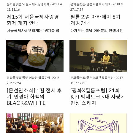
만 떳떳한 직장을 구하는 데 어려움
이야기 듣기! 신학자, 목회자, 전문
서울국제사랑영화제(SIAFF 2019)
을 만났습니다. 어떠한 영화들이 있
문화플랫폼/서울국제사랑영화제
·
2018. 4.
문화플랫폼/필름포럼 아카데미
·
2018. 3.
을 느끼고 있었다. 그러다가 우..
가와 영화의 깊은 의미 찾기! 원하
11. 11:16
27. 17:29
의 주제는 MISSION입니다. 서울국
었는지 같이 알아볼까요? 1. 3월의
는 ..
제15회 서울국제사랑영
필름포럼 아카데미 8기
제사랑영화제는 기독영화인들을 격
행사 : 시네마나이트 & 시네마브런
려하고 작품활동을 장려하고자
화제 개최 안내
치& 시네마토크 2. 5월의 행사 : 시
개강안내
2009년 처음 기독영화인상을 신설
네마나이트 & 시네마브런치 & 시네
서울국제사랑영화제는 '경계를 넘
다가오는 봄날 여러분의 인생사진
하였습니다. 2009년은 공교롭게도
마토크 3. 6월의 행사 : 시네마브런
어서는 새로운 시선'을 모토로
을 건지게 할 수업들이 준비되어있
기독교영화가 한동안 한국영화사에
치 많은 분들의 기대와 참여에 힘입
2003년 서울기독교영화제로 시작
습니다. 강좌와 입니다. 사진찍는 행
서 명맥이 끊기다시피 하다가 신현
어 상반기 시네마 프로그램을 잘 마
되었습니다. 2012년 서울국제사랑
위를 통해서 나의 메시지를 드러낸
원 감독의 「소명」으로 극장가에
칠 수 있었습니다. 하반기에도 더욱
영화제로 이름을 바꾸고 영화를 통
다는 것은 정말 멋진 일이죠. 야심차
다시 살아난 해이기도 합니다. 하여
유익하고 좋은 시네마 프로그램으
해 교회와 사회가 소통하기를 바라
게 준비한 강좌에 참여해보세요 ^^.
2019년 서울국제사랑영화제는 지
로 찾아갑니다. 많은 관심 부탁드려
며 꾸준히 성장해온 지금, 제15회
스토리가 있는 삶으로 여러분을 초
난 10년을 돌아보며 지금까지 기독
요 ~! 다가오는 7월 행사 : 시네마브
서울국제사랑영화제가 2018년 4
대합니다. 우리의 이야기를 작품으
영화인상을 수상한 영화 제작자와
런치 (매진) 필름포럼 행사에 대한
월 24일(화)부터 29일(주일)까지
로 담아내 보는 시간 우리의 일상이
문화플랫폼/좋은영화관 필름포럼
·
2018.
문화플랫폼/좋은영화관 필름포럼
·
2017.
연출자뿐만 아니라 그들의 작품들
다양한 정보는 http..
2. 9. 12:24
11. 7. 12:03
좋은영화관 필름포럼에서 개최됩니
새롭게 보일거에요. 우리의 생각과
을 회고하고 문화선..
[문선연소식] 1월 전시 후
[평화X필름포럼] 21회
다. 서울국제사랑영화제 홈페이지
감정을 무언가로 표현해 낸다는 것
로 이동시간표 보기예매하러 가기
기-민경아 화백의
은 얼마나 황홀하고 멋진 경험인지
KPI 씨네토크 <내 사랑>
영화 소개 상영 프로그램올해 서울
모릅니다. 작은 미술가가 되어 나의
BLACK&WHITE
현장 스케치
국제사랑영화제(SIAFF 2018)의
작품을 만들고 전시까지?! Art
CHRISTMAS
2017년 12월 4일부터 2018년 1
비록 몸은 부자유스럽지만, 사랑스
주제는 함께(With)입니다. 영화를
Space Juan 미술강좌에 초대합니
월 31일 까지 필름포럼에서 민경아
러운 모디, 그리고 홀로 거친 인생을
통해 우리 개인과 사회가 함께 진실
다. (미술강좌는 매월 강좌가 열립니
화백의 개인전이 열렸습니다. 주제
살아야만 했던 에버릿. 세상으로부
한 사랑의 마음을 나눌 수 있길 기대
다.) 은혜로운 말씀으로 만든 작품
는 BLACK & WHITE
터 버림 받은 두 사람이 만났습니다.
합니다. • 개/폐막작: 사랑의 가치와
볼때마다 마음에 새겨질 것 같아요.