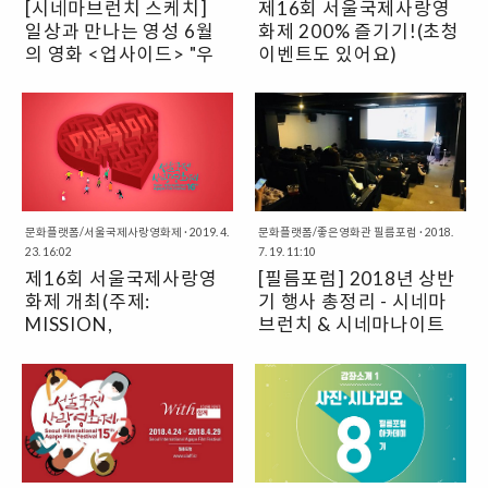
[시네마브런치 스케치]
제16회 서울국제사랑영
하고 생각하게 만드는, 귀여우면서
어졌다. 그렇기에 더욱 이무영 감독
일상과 만나는 영성 6월
화제 200% 즐기기!(초청
도 발칙한 제목이다. 실제로 영화는
과 함께 읽는 영화 시네나잇은 좀 더
초등학생 5학년 아이가 주인공인
의 영화 <업사이드> "우
특별한 시간이었다. 이무영 감독은
이벤트도 있어요)
만큼 귀엽기도 하고 그 안에 사뭇 진
먼저 이 영화를 보며 쉽게 받아들이
정의 심리학"
필름포럼 대표 성현 목사가 진행하
교회오빠, 천로역정, 폴란드로 간 아
지한 고독과 실증을 드러내고 있다
기 어렵거나 이해가 안 되는 부분이
는 시네마 브런치는 영화를 감상하
이들 등 기독영화, 포럼 "4차산업혁
는 점에서 매우 독특하다. 초등학생
있는 이유는 바로 이 영화가 기독교
고, 함께 간단한 샌드위치를 먹고 영
명 속 기독영화의 과제"까지 풍성한
5학년 유라는 갑작스러운 이사로
적 세계관에 깊이 뿌리를 두고 있기
화관에서 진행하는 시네마 강좌와
자리! 문화선교연구원 X 서울국제
시골 마을로 전학을 오게 된다. 그곳
때문이라고 보았다. 그렇기에 어떻
관객과의 대화로 구성되어 있다. 기
사랑영화제 뉴스레터제16회 서울
에서 다니게 된 기독교 학교, 예수님
게 보면 익숙하고, 기독교 세계관에
독교적인 시각이 담긴 성현 목사의
국제사랑영화제 영화 프로그래머가
과의 만남은 조금 낯설었지만 유라
익숙하지 않은 사람들은 낯선 것이
시네마 브런치 6월의 영화는 였는
선정한 기독영화 상영, 영화에 대한
는 자신의 작은 소원들을 들어주는
다. 또한 성경 뿐 아니라 다른 신화
데, “우정의 심리학”이라는 주제로
문화플랫폼/서울국제사랑영화제
·
2019. 4.
심도 깊은 기독교적 논의,영화 포스
문화플랫폼/좋은영화관 필름포럼
·
2018.
예수님과 금방 친해진다. ..
적인 모티브가 사용되어..
23. 16:02
7. 19. 11:10
전개되었다. 6월 24일에 진행된 시
터 리디자인 전시, 영화인의 밤 등도
제16회 서울국제사랑영
[필름포럼] 2018년 상반
네마 브런치를 스케치한 것을 공유
심 한가운데에서 펼쳐지는 봄날의
화제 개최(주제:
기 행사 총정리 - 시네마
하고자 한다. 영화 줄거리엄청난 부
부활축제여러분도 함께 하세요! 영
자인 필립(브라이언 크랜스톤 역)은
MISSION,
화제 홈페이지 가기 영화제 예매하
브런치 & 시네마나이트
사실 하루 24시간 내내 누군가가 도
기 🤘 영화제 200% 즐기기🤘#1
2019.5.7~5.12): 프로
2019년 5월 7일(화)~12일(일) 신
좋은영화관 필름포럼에서는 매달
와주지 않으면 살아갈 수 없는 전신
개봉 예정작을 누구보다 먼저 관람
그램, 상영작 소개
촌에 위치한 좋은영화관 필름포럼
필름포럼이 선정한 영화로 함께 이
마비환자다. 살아있기는 하지만 살
하세요! 곧 우리나라에 개봉될, 감
에서 제16회 서울국제사랑영화제
야기를 나누는 시네마 프로그램들
아가는 의미를 잃어버린 그는 ‘생활
동적인 기독영화들을 먼저 만나는
가 열립니다. 서울국제사랑영화제
이 있어요 영화 한편 속에 담긴 수많
보조원’을 구하는 중 델(케빈 하트
시간! 영화제 시간표 보러가기#2
는 2003년 서울기독교-영화축제에
은 이야기들을 함께 나누며, 공감하
역)을 만나게 된다. 델은 전과자로
영화제가 특별히 준비한 행사에 참
서 시작해 아시아 유일의 기독교영
고 더욱 깊어지는 시간! 2018년 상
한 가정의 가장의 역할을 하고 싶지
여해보세요.배우, 감독과 영화의 뒷
화제로 자리매김해왔습니다. 올해
반기에도 다양한 영화들로 여러분