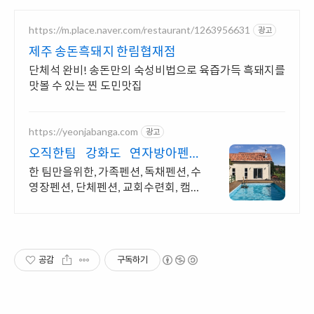
https://m.place.naver.com/restaurant/1263956631
광고
제주 송돈흑돼지 한림협재점
단체석 완비! 송돈만의 숙성비법으로 육즙가득 흑돼지를
맛볼 수 있는 찐 도민맛집
https://yeonjabanga.com
광고
오직한팀 강화도 연자방아펜션
수영장,와이파이,노래방 완비
한 팀만을위한, 가족펜션, 독채펜션, 수
영장펜션, 단체펜션, 교회수련회, 캠핑
가능
공감
구독하기