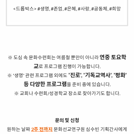
<드롭박스> #생명, #존엄, #은혜, #사랑, #공동체, #희망
연중 토요학
※ 도심 속 문화수련회는 여름철 뿐만이 아니라
교
로 프로그램 진행이 가능합니다.
'진로', '기독교역사', '평화'
※ '생명' 관련 프로그램 외에도
등 다양한 프로그램
을 준비 중에 있습니다.
※
교회나 수련회/성경학교 장소로 찾아가기도 합니다.
문의 및 신청
원하는 날짜
2주
전까지
문화선교연구원 심수빈 기획간사에게