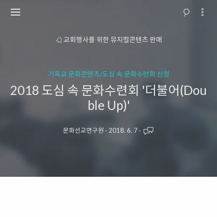
소개
교회행사를 위한 뮤지컬콘텐츠 판매
기독교 문화콘텐츠/도심 속 문화수련회 신청
2018 도심 속 문화수련회 '더불어(Dou
ble Up)'
문화선교연구원
·
2018. 6. 7
·