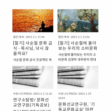
웹진/목회
·
2003. 3. 1. 11:44
웹진/목회
·
2003. 3. 1. 11:06
[절기] 사순절 문화 금
[절기] 사순절에 돌아
식 - 목사님, 낚시 끊
보는 우리의 소비문화
을까요?
사순절에 돌아보는 우리의 소
비문화 김영락 대부분의 현대
사순절 문화 금식 프로젝트 목
인에게 필수품이 된 것 중에 핸
사님, 낚시 끊을까요? 정경환
드폰, 컴퓨터는 20년 전만 해
사순절, 순(열흘 순, 旬)이 넷인
도 소수의 사람들이 사용하던
기간인 40일의 기간이다. 예
것이고, 세탁기, 냉장고는 40
수님이 복음을 드러내실 때 광
년 전만 해도 보편화되지 않았
야에서 40일 동안 악마의 시
다. 햄버거와 피자 등의 패스트
험을 받았다는 게 떠올려지면
커뮤니티/PRESS
·
2003. 2. 5. 11:10
푸드와 탄산음료도 급격히 소
커뮤니티/PRESS
·
2003. 1. 29.
서 금식, 희생, 고행이라는 단
10:09
연구소탐방/ 문화선
비가 늘어났다. 커피 테이크아
어가 머릿속을 스쳐간다. 교회
문화선교연구원, `기
웃 등 일회용 컵 소비도 급증했
에서는 사순절 특별 새벽기도,
교연구원(기독공보)
독교문화교실' 마련
다. 이러한 소비주의의 만연과
특별 금식기도가 이루어진다.