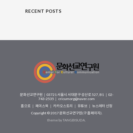
을 점검한다. 토론자로는 하덕
교 문화에 대한 관심이 커지고
규 교수(천안대학교..
있는 요..
RECENT POSTS
문화선교연구원
｜
03721 서울시 서대문구 성산로 527, B1
｜02-
743-2535｜
cricumorg@naver.com
홈으로
｜
페이스북
｜
카카오스토리
｜
유튜브
｜
뉴스레터 신청
Copyright © 2017
문화선교연구원(구 홈페이지)
.
theme by
TANGBISUDA
.