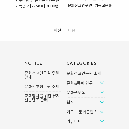
연구소탐방/ 문화선교연구원
무관하지 않은 현상으로 다른
김 집사님도 이번 사순절 기간
문화선교연구원, `기독교문화
기독공보 [2258호] 2000년
한편에서는 일확천금의 환상
에는 취미로 푹 빠져 있는 낚시
교실' 마련[ 들소리 신문 원문
02월 05일 (토) 00:00:00 [조
에 빠진 사람들 사이에 복권 열
를 절제해 보리라 마음 먹어 본
바로가기 ] 승인 2003.01.29
회수 : 150]차유진 문화선교
풍이 일기도 했다. 이 모두가
다. 주일 예배마저 빠지고 낚시
15:24:21 문화선교연구원(원
연구원(원장:임성빈교수)은 문
물질주의의 현상이고, 맘몬을
에 매달리곤 했던 그는 '이번에
장 임성빈)과 갓피플닷컴
화선교에 관심이 있는 현직 목
이전
다음
숭배하는 현대 사회의 단면을
야말로...'하며 수없이 결심했
(www.godpeople.com)은 `
사들이 주축이 되어 1년여 기
보여 주고 있다. * 소비 사회 -
지만, 번번이 실패한 경험이 있
기독교 문화교실'을 마련, 그리
간의 준비 끝에 1998년12월
환경 오염 - 생명 파괴 이와 같
는지라 조언이라도 얻고자 목
스도인의 문화인식을 넓히고
여전도회관에서 개원하였다.
이 현대 사회는 소비가 많아지
사님을 찾았다. 김 집사님 : "목
문화를 즐기는 것에서 더 나아
개교회 차원의 문화 연구의 한
고, 소비를 미덕으로 여긴다는
사님, 이번 사순절 기간에는 낚
가 기독교적인 시각에서 생각
계를 느낀 목사들이 이사회를
점에서 소비사회라고 말할 수
시를 끊어보려고 하는데요."
NOTICE
CATEGORIES
해보는 시간을 갖는다. 오는
조직하고 연구원을 설립했다
있다. 소비는 개인적인 욕망에
목사님 : "사실 여러 차례 실패
13일 1차 문화교실을 `영화,
는 것이 문화선교연구원 설립
의해서..
문화선교연구원 후원
하셨죠. 그렇다면 이번에..
문화선교연구원 소개
기독교에게 딴지 걸다'를 주제
의 특이한 점. 김동호목사(동
안내
로 영화 `죽어도 좋아'의 박진
안) 김일현목사(국수) 김창근
문화&목회 연구
표 감독을 통해 영화에 대한 이
문화선교연구원 소개
목사(무학) 서정호목사(영암)
해를 돕고, 기독교인들의 성 인
손달익목사(서문) 이철신목사
문화플랫폼
교회행사를 위한 뮤지
식에 대해서도 다룰 예정이다.
(영락) 조건회목사(예능) 조재
컬콘텐츠 판매
웹진
27일에 있을 2차 문화교실에
호목사(고척) 이성희목사(연
서는 `CCM, 어디까지 갈 것인
동) 서임중목사(포항중앙) 등
기독교 문화콘텐츠
가?'를 주제로 새로운 CCM의
20여 목사들이 현재 이사로
형식을 도입한 팀들의 공연을
활동하고 있다. 이사장인 서정
커뮤니티
관람하고 CCM의 나아갈 방향
오목사(동숭교회 시무)는 기독