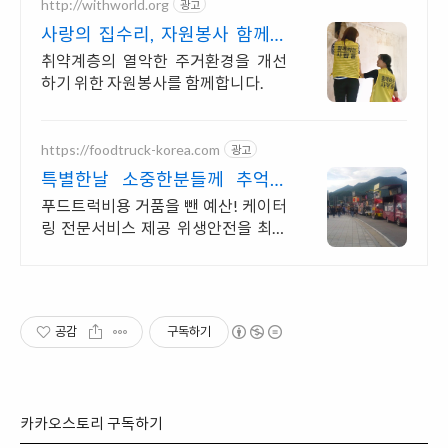
http://withworld.org
광고
사랑의 집수리, 자원봉사 함께웃
는세상 만들기
취약계층의 열악한 주거환경을 개선
하기 위한 자원봉사를 함께합니다.
https://foodtruck-korea.com
광고
특별한날 소중한분들께 추억을
커피차부터 간식차까지 한번에
푸드트럭비용 거품을 뺀 예산! 케이터
링 전문서비스 제공 위생안전을 최우
선 HACCP인증사용 전차량 생산물배
상책임보험가입
공감
구독하기
카카오스토리 구독하기