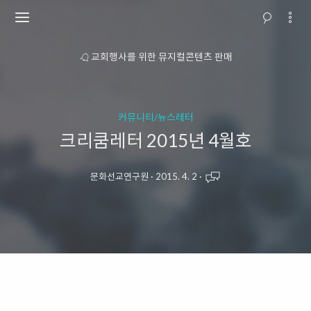
소개
교회행사를 위한 뮤지컬콘텐츠 판매
커뮤니티/뉴스레터
크리쿰레터 2015년 4월호
문화선교연구원
·
2015. 4. 2
·