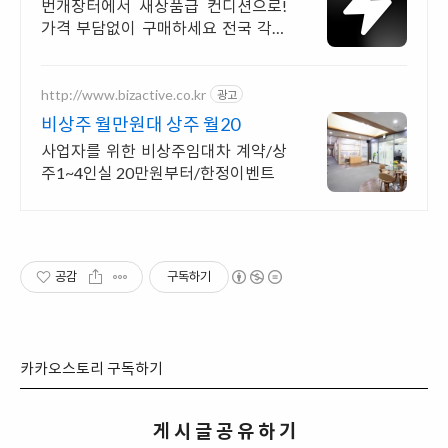
랜드 중고거래
번개장터에서 새상품급 컨디션으로!
가격 부담없이 구매하세요 전국 각지
에서 올라오는 전국구 최다 상품 매일
10만 개 이상의 신규 상품 업로드
http://www.bizactive.co.kr
광고
비상주 월만원대 상주 월20
사업자를 위한 비상주임대차 계약/상
주1~4인실 20만원부터/한정이벤트
공감
구독하기
카카오스토리 구독하기
게 시 글 공 유 하 기