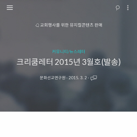
소개
교회행사를 위한 뮤지컬콘텐츠 판매
커뮤니티/뉴스레터
크리쿰레터 2015년 3월호(발송)
문화선교연구원
·
2015. 3. 2
·