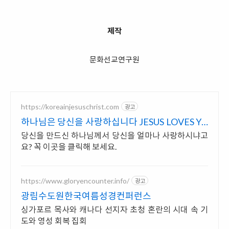
제작
문화선교연구원
https://koreainjesuschrist.com
광고
하나님은 당신을 사랑하십니다 JESUS LOVES YO
U
당신을 만드신 하나님께서 당신을 얼마나 사랑하시냐고
요? 꼭 이곳을 클릭해 보세요.
https://www.gloryencounter.info/
광고
광림수도원한국여름성경컨퍼런스
싱가포르 목사와 캐나다 선지자 초청 혼란의 시대 속 기
도와 영성 회복 집회