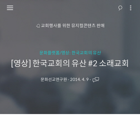
소개
교회행사를 위한 뮤지컬콘텐츠 판매
문화플랫폼/영상: 한국교회의 유산
[영상] 한국교회의 유산 #2 소래교회
문화선교연구원
·
2014. 4. 9
·