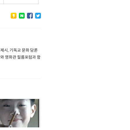
제시, 기독교 문화 담론
제와 영화관 필름포럼과 함