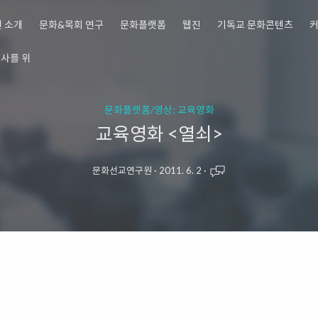
 소개
문화&목회 연구
문화플랫폼
웹진
기독교 문화콘텐츠
문화플랫폼/영상: 교육영화
교육영화 <열쇠>
문화선교연구원
·
2011. 6. 2
·