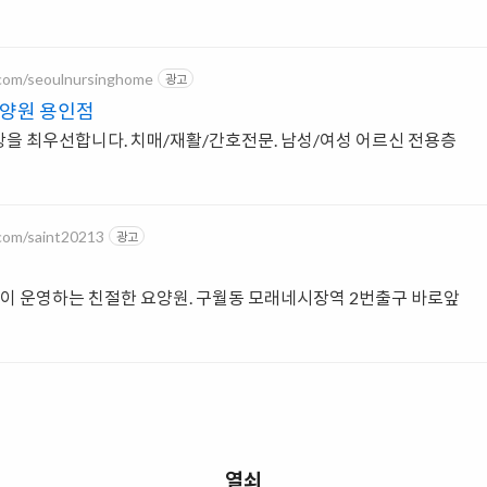
r.com/seoulnursinghome
광고
양원 용인점
을 최우선합니다. 치매/재활/간호전문. 남성/여성 어르신 전용층
.com/saint20213
광고
인이 운영하는 친절한 요양원. 구월동 모래네시장역 2번출구 바로앞
열쇠