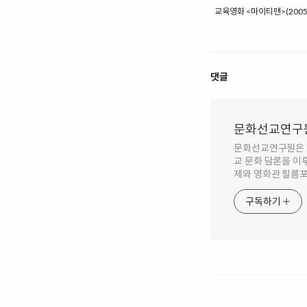
교육영화 <마이티맨>(2005
댓글
문화선교연구원
문화선교연구원은 교
교 문화 담론을 이
제와 영화관 필름포
구독하기