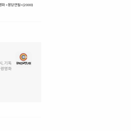
화 <몽당연필>(2000)
, 기독
사랑영화