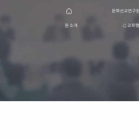
문화선교연구원
연구원 소개
교회행사를 위한 뮤지컬콘텐츠 판매