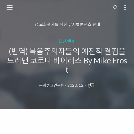
소개
교회행사를 위한 뮤지컬콘텐츠 판매
웹진/목회
(번역) 복음주의자들의 예전적 결핍을
드러낸 코로나 바이러스 By Mike Fros
t
문화선교연구원
·
2020. 12.
·