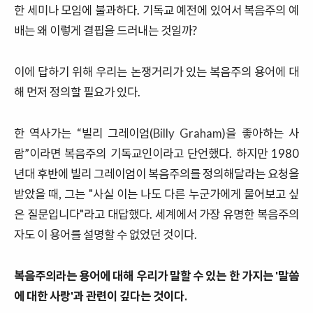
한
세미나
모임에
불과하다
.
기독교
예전에
있어서
복음주의
예
배는
왜
이렇게
결핍을
드러내는 것일까?
이에
답하기
위해
우리는
논쟁거리가
있는
복음주의
용어에
대
해
먼저
정의할
필요가
있다
.
한
역사가는
“빌리
그레이엄(
Billy Graham
)을
좋아하는
사
람”이라면
복음주의
기독교인이라고
단언했다
.
하지만
1980
년대
후반에 빌리 그레이엄
이
복음주의를
정의해달라는
요청을
받았을
때,
그는
"
사실
이는
나도
다른
누군가에게
물어보고
싶
은
질문입니다
"
라고
대답했다
.
세계에서
가장
유명한
복음주의
자도
이
용어를
설명할
수
없었던
것이다
.
복음주의라는
용어에
대해
우리가
말할
수
있는
한
가지는
'
말씀
에
대한
사랑'과
관련이 깊다는 것이다.