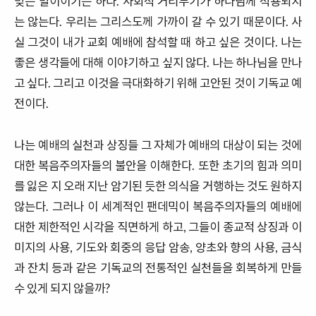
맞는 말이이기는 하다.
사회적
거리두기가
하나님께
적용되지
는
않는다
.
우리는
그리스도께
가까이
갈
수
있기 때문이다
.
사
실
그것이
내가
교회
예배에
참석할
때
하고
싶은
것이다
.
나는
좋은
생각들에
대해
이야기하고
싶지
않다
.
나는
하나님을
만나
고
싶다
.
그리고
이것을
극대화하기
위해
고안된
것이
기독교
예
전이다
.
나는
예배의
실천과
상징들
그
자체가
예배의
대상이
되는
것에
대한
복음주의자들의
불안을
이해한다
.
또한
초기의
힘과
의미
를
잃은
지
오래
지난
암기된
듯한
의식을
거행하는
것도
원하지
않는다
.
그러나
이
세계적인
팬데믹이
복음주의자들의
예배에
대한
제한적인
시각을
직면하게 하고,
그들이
종교적
상징과
이
미지의
사용
,
기도와
회중의
응답
암송
,
양초와
향의
사용
,
금식
과
잔치
등과
같은
기독교의
전통적인
실천들을
회복하게
만들
수
있게 되지 않을까?