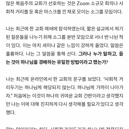
많은
복음주의
교회가
선호하는
것은
Zoom
소규모
회의나
사
회적
거리를
둔
혹은
마스크를
낀
채로
모이는
소그룹
모임이다
.
나는
최근에
한
교회
예배에
참석하였는데
,
짧은
설교에서
제기
된
질문들을
나누기
위해
소그룹
분반
모임으로
서너
번
나뉜
적
이
있다
.
이는
마치
세미나
같은
느낌이
강하게
들었다
.
말씀은
훌륭하다
.
나는
그
말씀을
통해
산다
.
그러나
누가
말하고
,
듣
는
것이
하나님을
경배하는
유일한
방법이라고
했는가
?
나는
최근에
온라인에서
한
교회의 문구를
보았다.
“
사회적
거
리두기는
하나님께
해당되지
않는다
.
하나님께
가까이
나아가
자
.”
처음에는
이것이
하나의
귀여운
교회
간판이라고
생각했지
만
나는
이에 대해 진지하게 다시 생각해볼 필요가 있다고 생각
했다.