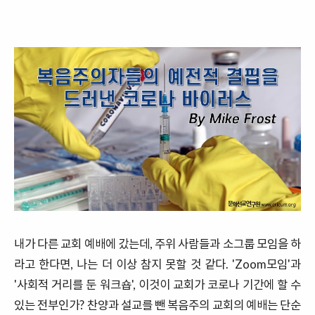
내가
다른
교회
예배에
갔는데,
주위
사람들과
소그룹
모임을
하
라고
한다면
,
나는
더
이상
참지
못할
것
같다
. 'Zoom
모임'과
'
사회적
거리를
둔 워크숍', 이것이
교회가
코로나
기간에
할
수
있는
전부인가
?
찬양과
설교를
뺀
복음주의
교회의
예배는
단순