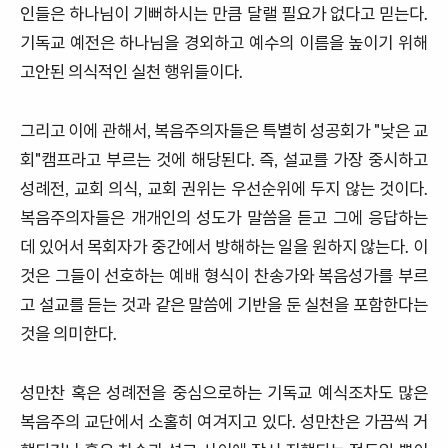
인들은
하나님이 기뻐하시는 만큼 달랠
필요가
없다고
믿는다
.
기독교
예전은
하나님을
경외하고
예수의
이름을
높이기
위해
고안된
의식적인
실천
행위들이다
.
그리고
이에
관해서
,
복음주의자들은
특별히
성공회가
"
낮은
교
회
"
캠프라고
부르는
것에
해당된다
.
즉
,
설교를
가장
중시하고
성례전
,
교회
의식
,
교회
권위는 우선순위에 두지
않는
것이다
.
복음주의자들은
개개인의
성도가
말씀을
듣고
그에
응답하는
데 있어서
목회자가
중간에서
방해하는
일을
원하지
않는다
.
이
것은
그들이
선호하는
예배
형식이
찬송가와
복음성가를
부르
고
설교를
듣는
것과
같은
말씀에
기반을
둔
실천을
포함한다는
것을
의미한다
.
성만찬
혹은
성례전을
중심으로하는
기독교
예
식조차도
많은
복음주의
교단에서
소홀히
여겨지고
있다
.
성만찬은
가끔씩
거