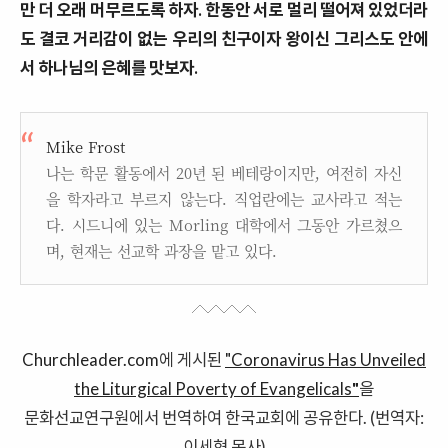
만
더
오래
머무르도록
하자.
한동안
서로
멀리
떨어져
있었더라
도
결코
거리감이
없는
우리의
친구이자
왕이신
그리스도
안에
서
하나님의
은혜를
맛보자
.
Mike Frost
나는 학문 활동에서 20년 된 베테랑이지만, 여전히 자신
을 학자라고 부르지 않는다. 직업란에는 교사라고 적는
다. 시드니에 있는 Morling 대학에서 그동안 가르쳤으
며, 현재는 선교학 과장을 맡고 있다.
Churchleader.com
에 게시된
"
Coronavirus Has Unveiled
the Liturgical Poverty of Evangelicals
"
을
문화선교연구원에서 번역하여 한국교회에 공유한다. (번역자:
이세형 목사)