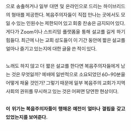
으로
송출하거나
일부
대면
및
온라인으로
드리는
하이브리드
의
형태를
제공한다
.
복음주의자들이
직접
만나는
곳에서도
모
일
수
있는
인원수는
제한되어
있고
회중
찬송은
금지되어
있다
.
게다가
Zoom
이나
스트리밍
플랫폼을
통해
설교를
길게
하기
힘들다
.
최근에
나는
교회
성도들이
이
기간
동안에
짧은
설교를
얼마나
즐기고
있는지에
대한 글
을
쓴
적이
있다
.
노래도
하지
않고
더
짧은
설교를
한다면
복음주의자들에게
남
는
것은
무엇일까
?
예배에
일반적으로
소요되었던
60~90
분을
어떻게
채울
것인가
? 그렇기 때문에
일부
복음주의
교회가
지역
사회의
권위를
무시하고
있는
것은
어쩌면
당연한 현상이다.
이
위기는
복음주의자들이 행해온 예전이
얼마나
결핍을
갖고
있었는지를
보여준다
.