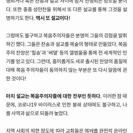
행되거나 혹은
찬송과
설교
사이에
잠시
진행되는
정도일 뿐이
다
.
또한
종종
성만찬을
위해서 또 다른 설교를
통해
그것을
설
명하기도
한다
.
역시
또
설교이다
!
그럼에도
불구하고
복음주의자들은
분명히
그들의
강점을
발휘
하긴 했다
.
그들은
찬송과
설교를
예술의
형태로
만들었다
.
복음
주의
찬양은
'
힐송'과
'
베델'
등의
앨범들을
통해 전 세계적인 인
기를
얻고
있다
. 그런데,
흥미롭게도
새로
출시된
찬양
의
품질에
대해
복음
주의자들이
동의하지
않는
부분은
또 다시
말씀에
관
한
것이다
!
마치 설교는
복음주의자들에
대한 전부인 듯하다.
이러한 점 때
문에,
코로나19 바이러스로 인한
봉쇄
상태에도
불구하고,
나
를
사역과
삶으로
되돌려
놓았다
.
지역
사회의
제한
정도에
따라
교회들은
예배를
완전히
온라인