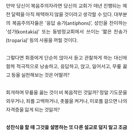
만약
당신이
복음주의자라면
당신의
교회가
매년
진행되는
예
전
달력을
아직
채택하지
않을
것이라고
생각할
수
있다
.
대부분
의
복음주의자들은
'
응답
송가
(antiphons)',
성인을
찬미하는
'
성가
(kontakia)'
또는
동방정교회에서
쓰이는
'
짧은
찬송가
(troparia)'
등의
사용을
꺼릴
것이다
.
그렇다면
회중에게
단순히
앉아서
듣고
관찰하게
하는
대신에
함께
적극적으로
낭송하고
,
응답하고
,
앉고
,
일어서고
,
무릎
꿇
고
등을
실천해보는
것은
어떨까
?
회개하며
무릎을
꿇는
것이
비
복음적인 것일까
? 정말
기도문을
외우거나
,
죄를
고백하거나
,
촛불을
켜거나
,
미로를
걸으면
나의
자격증을
잃게
되는
것일까
?
성찬식을
할
때
그것을
설명하는 또 다른 설교로
덮지
말고
조금