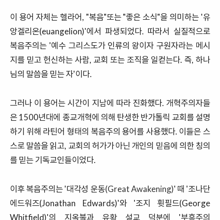
이
용어
자체는
헬라어
, "
복음
"
또는
"
좋은
소식
"
을
의미하는
'
유
앙겔리온
(euangelion)'
에서
파생되었다
.
따라서
실질적으로
복음주의는
'
예수
그리스도가
인류의
왕이자
구원자라는
메시
지를
믿고
헌신하는
사람
,
교회
또는
조직을
일컫는다
.
즉
,
하나
님의
말씀을
믿는
자'이다
.
그러나
이
용어는
시간이
지남에
따라
진화했다
.
개혁주의자들
은
1500
년대에
종교
개혁에
의해
탄생한
반가톨릭
교회를
설명
하기
위해
라틴어
형태의
복음주의
용어를
사용했다
.
이들은
스
스로
말씀을
읽고,
교회의
허가가
아닌
개인의
믿음에
의한
칭의
를
믿는
기독교인들이었다
.
이후 복음주의는
'
대각성
운동
(Great Awakening)
'
때
'
조나단
에드워즈(
Jonathan Edwards
)'와
'
조지
휫필드(
George
Whitfield
)'의
지옥불과
유황
설교
덕분에
'
부흥주의