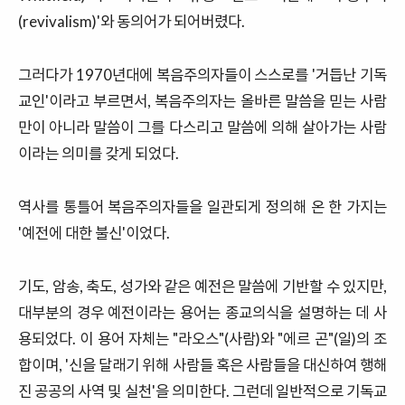
(
revivalism
)'와
동의어가
되어버렸다
.
그러다가
1970
년대에
복음주의자들이
스스로를
'
거듭난
기독
교인
'
이라고
부르면서
,
복음주의자는
올바른
말씀을
믿는
사람
만이
아니라
말씀이
그를
다스리고
말씀에
의해
살아가는
사람
이라는
의미를
갖게
되었다
.
역사를
통틀어
복음주의자들을
일관되게
정의해
온
한
가지는
'
예전에
대한
불신'이었다
.
기도
,
암송
,
축도
,
성가와
같은
예전은
말씀에
기반할
수
있지만,
대부분의
경우
예전이라는
용어는 종교의식을 설명하는
데
사
용되었다
.
이
용어
자체는
"
라오스
"(
사람
)
와
"
에르
곤
"(
일
)
의
조
합이며
, '
신을
달래기
위해
사람들
혹은
사람들을
대신하여
행해
진
공공의
사역
및
실천'을
의미한다
.
그런데 일반적으로
기독교