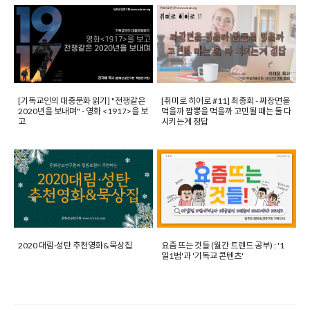
[기독교인의 대중문화 읽기] "전쟁같은
[취미로 히어로 #11] 최종회 - 짜장면을
2020년을 보내며" - 영화 <1917>을 보
먹을까 짬뽕을 먹을까 고민될 때는 둘 다
고
시키는게 정답
2020 대림·성탄 추천영화&묵상집
요즘 뜨는 것들 (월간 트렌드 공부) : '1
일1범'과 '기독교 콘텐츠'