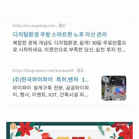
http://m.coupang.com
광고
디지털환경 쿠팡 스마트한 노후 자산 관리
복잡한 경제 개념도 디지털환경, 쉽게! 30일 무료반품으
로 시작하세요. 이론만으로 부족한 당신, 실전 투자 전략
을 쿠팡에서 바로 만나보세요.
http://blog.naver.com/koreawifi
광고
(주)한국와이파이 특허,벤처 1:1
맞춤 상담 및 견적
와이파이 설계구축 전문, 공공와이파
이, 행사, 이벤트, IOT, 건축시설 와이
파이 설계 구축 프로모션 전문회사, 팝
업스토어 등 다수 레퍼런스 보유