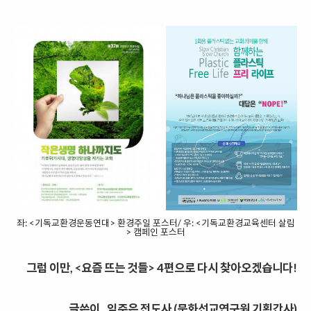
좌: <기독교환경운동연대> 환경주일 포스터/ 우: <기독교환경교육센터 살림
> 캠페인 포스터
그럼 이만
, <
요즘 뜨는 것들
> 4
편으로 다시 찾아오겠습니다
!
글쓴이_ 임주은 전도사 (문화선교연구원 기획간사)