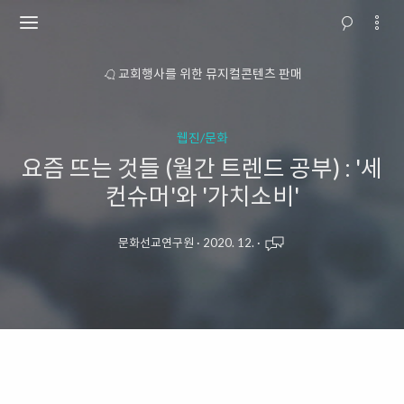
소개
교회행사를 위한 뮤지컬콘텐츠 판매
웹진/문화
요즘 뜨는 것들 (월간 트렌드 공부) : '세
컨슈머'와 '가치소비'
문화선교연구원
·
2020. 12.
·