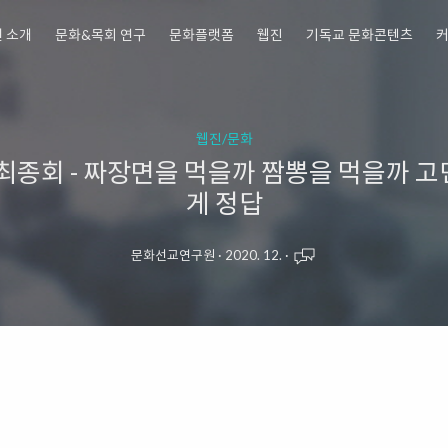
 소개
문화&목회 연구
문화플랫폼
웹진
기독교 문화콘텐츠
웹진/문화
] 최종회 - 짜장면을 먹을까 짬뽕을 먹을까 고
게 정답
문화선교연구원
·
2020. 12.
·