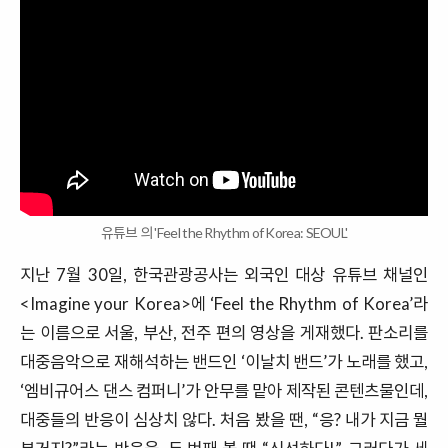
유튜브 의 'Feel the Rhythm of Korea: SEOUL'
지난
7
월
30
일
,
한국관광공사는 외국인 대상 유튜브 채널인
<Imagine your Korea>
에
‘Feel the Rhythm of Korea’
라
는 이름으로 서울
,
부산
,
전주 편의 영상을 게재했다
.
판소리를
대중음악으로 재해석하는 밴드인 ‘이날치 밴드
’
가 노래를 했고
,
‘
엠비규어스 댄스 컴퍼니
’
가 안무를 맡아 제작된 콘텐츠물인데
,
대중들의 반응이 심상치 않다
.
처음 봤을 땐
, “
응
?
내가 지금 뭘