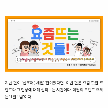
지난 편이 ‘신조어(-세권)’편이었다면, 이번 편은 요즘 핫한 트
렌드와 그 현상에 대해 살펴보는 시간이다
.
이달의 트렌드 주제
는
‘1
일
1
범
’
이다
.