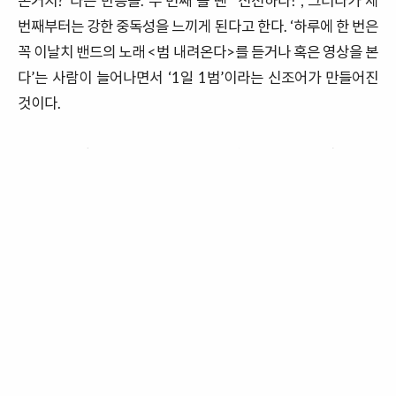
본거지
?”
라는 반응을
.
두 번째 볼 땐
“
신선하다
!”,
그러다가 세
번째부터는 강한 중독성을 느끼게 된다고 한다
.
‘
하루에 한 번은
꼭 이날치 밴드의 노래
<
범 내려온다
>
를 듣거나 혹은 영상을 본
다
’
는 사람이 늘어나면서
‘1
일
1
범
’
이라는 신조어가 만들어진
것이다
.
이 음악과 영상이
소위,
‘
우리의 것
(
문화
)’
이기 때문에 당연히 국
내에서 '핫'한 것은 아닐까
?
하지만 해외에 있는 콘텐츠 소비자
들의 반응도 심상치 않다.
유튜브와 SNS등을 타고 전해진 이 영
상의 조회 수는
4
억 뷰를 넘겨버렸다.
전 세계가 주목한 한류 콘
텐츠가 된 것이다
.