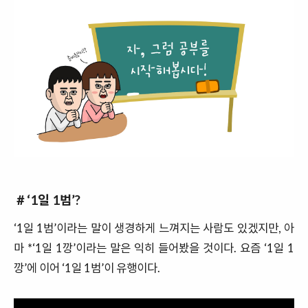
＃‘1
일
1
범
’?
‘1
일
1
범
’
이라는 말이 생경하게 느껴지는 사람도 있겠지만
,
아
마
*‘1
일 1깡’이라는 말은 익히 들어봤을 것이다
.
요즘
‘1
일 1
깡’에 이어
‘1
일
1
범
’
이 유행이다
.