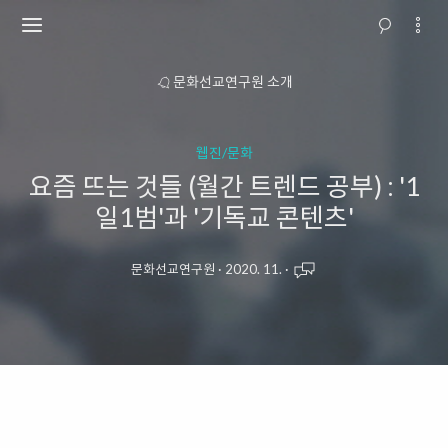
 안내
문화선교연구원 소개
교회행
웹진/문화
요즘 뜨는 것들 (월간 트렌드 공부) : '1
일1범'과 '기독교 콘텐츠'
문화선교연구원
·
2020. 11.
·