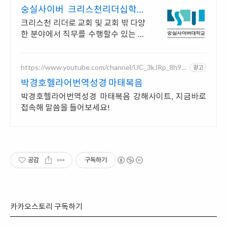
숭실사이버 크리스천리더십학과
신편입생 모집 중!
크리스천 리더로 교회 및 교회 밖 다양
한 분야에서 직무를 수행할수 있는 인
재양성! 실력으로 승부하자, 숭실력
자! 한국최초 사이버대학교! 100% 온
라인강의!
https://www.youtube.com/channel/UC_3kJRp_8h9z
광고
E-OuijICG3A
박경호헬라어번역성경 마태복음
박경호헬라어번역성경 마태복음 강해사이트, 지금바로
접속해 말씀을 들어보세요!
공감
구독하기
카카오스토리 구독하기