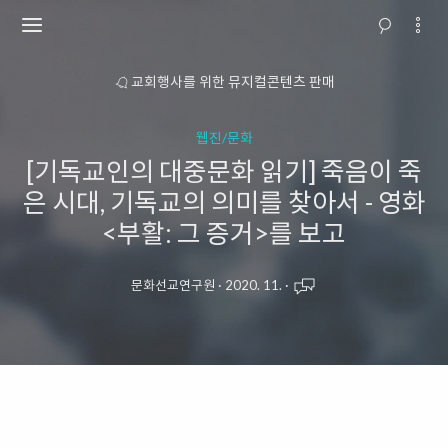
소개
교회행사를 위한 뮤지컬콘텐츠 판매
웹진/문화
[기독교인의 대중문화 읽기] 죽음이 죽
은 시대, 기독교의 의미를 찾아서 - 영화
<부활: 그 증거>를 보고
문화선교연구원
·
2020. 11.
·