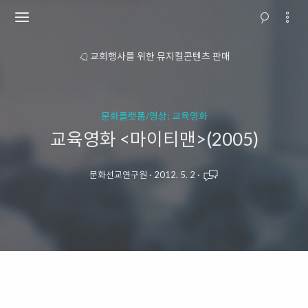
소개
교회행사를 위한 뮤지컬콘텐츠 판매
문화플랫폼/영상: 교육영화
교육영화 <마이티맨>(2005)
문화선교연구원
·
2012. 5. 2
·