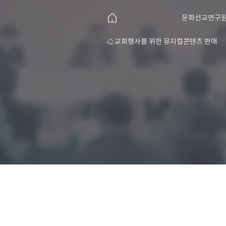
문화선교연구원
연구원 소개
교회행사를 위한 뮤지컬콘텐츠 판매