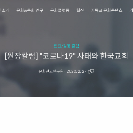
 소개
문화&목회 연구
문화플랫폼
웹진
기독교 문화콘텐츠
웹진/원장 칼럼
[원장칼럼] "코로나19" 사태와 한국교회
문화선교연구원
·
2020. 2. 2
·