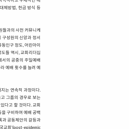
 적극적이고 구체적인 매
대체방법, 헌금 방식 등
성원들과의 사전 커뮤니케
회 구성원의 신앙과 정서
유동인구 정도, 어린아이
성도들 역시, 교회리더십
에서의 공중의 주일예배
라 예배 횟수를 늘려 예
지는 연속적 과정이다.
고 그름의 경우로 보는
있다고 할 것이다. 교회
등을 구비하여 예배 공백
증폭과 공동체안의 갈등과
(post-epidemic