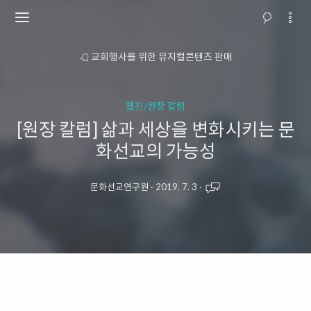
소개
교회행사를 위한 뮤지컬콘텐츠 판매
웹진/원장 칼럼
[원장 칼럼] 삶과 세상을 변화시키는 문
화선교의 가능성
문화선교연구원
·
2019. 7. 3
·