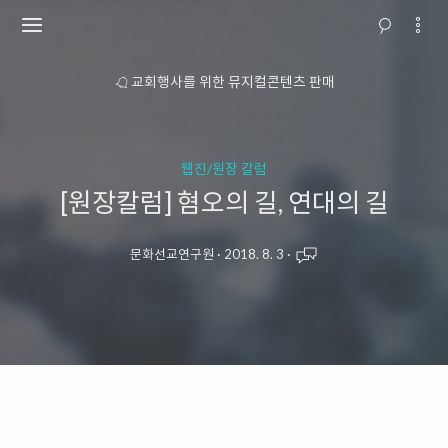
소개
교회행사를 위한 뮤지컬콘텐츠 판매
웹진/원장 칼럼
[원장칼럼] 혐오의 길, 연대의 길
문화선교연구원
·
2018. 8. 3
·