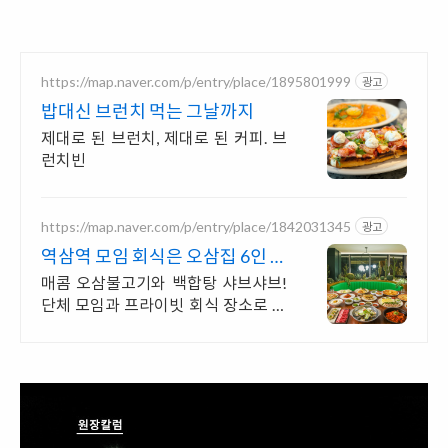
https://map.naver.com/p/entry/place/1895801999
광고
밥대신 브런치 먹는 그날까지
제대로 된 브런치, 제대로 된 커피. 브
런치빈
https://map.naver.com/p/entry/place/1842031345
광고
역삼역 모임 회식은 오삼집 6인 이
상 프라이빗 룸 완비
매콤 오삼불고기와 백합탕 샤브샤브!
단체 모임과 프라이빗 회식 장소로 제
격. 보쌈 파전 등 다채로운 한식 완비!
일행 모두가 만족하는 풍성한 모임을
완성하세요