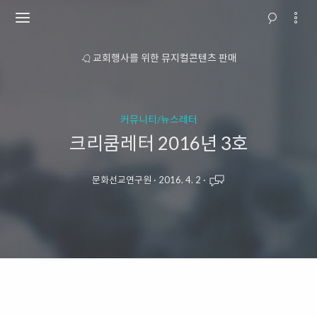
소개
교회행사를 위한 뮤지컬콘텐츠 판매
커뮤니티/뉴스레터
크리쿰레터 2016년 3호
문화선교연구원
·
2016. 4. 2
·